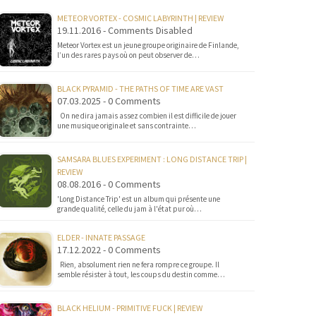
METEOR VORTEX - COSMIC LABYRINTH | REVIEW
19.11.2016 - Comments Disabled
Meteor Vortex est un jeune groupe originaire de Finlande,
l’un des rares pays où on peut observer de…
BLACK PYRAMID - THE PATHS OF TIME ARE VAST
07.03.2025 - 0 Comments
On ne dira jamais assez combien il est difficile de jouer
une musique originale et sans contrainte…
SAMSARA BLUES EXPERIMENT : LONG DISTANCE TRIP |
REVIEW
08.08.2016 - 0 Comments
'Long Distance Trip' est un album qui présente une
grande qualité, celle du jam à l'état pur où…
ELDER - INNATE PASSAGE
17.12.2022 - 0 Comments
Rien, absolument rien ne fera rompre ce groupe. Il
semble résister à tout, les coups du destin comme…
BLACK HELIUM - PRIMITIVE FUCK | REVIEW