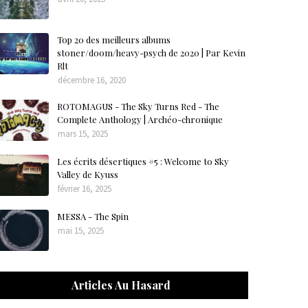
Top 20 des meilleurs albums
stoner/doom/heavy-psych de 2020 | Par Kevin
Rlt
décembre 16, 2020
ROTOMAGUS - The Sky Turns Red - The
Complete Anthology | Archéo-chronique
mars 15, 2025
Les écrits désertiques #5 : Welcome to Sky
Valley de Kyuss
février 16, 2025
MESSA - The Spin
mai 15, 2025
Articles Au Hasard