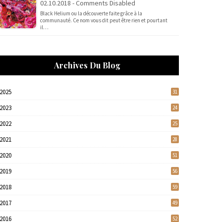
02.10.2018 - Comments Disabled
Black Helium ou la découverte faite grâce à la
communauté. Ce nom vous dit peut être rien et pourtant
il…
Archives Du Blog
2025
31
2023
24
2022
25
2021
28
2020
51
2019
56
2018
59
2017
49
2016
52