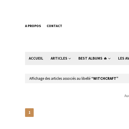
A PROPOS
CONTACT
ACCUEIL
ARTICLES
BEST ALBUMS 🔥
LES A
Affichage des articles associés au libellé
WITCHCRAFT
Auc
1