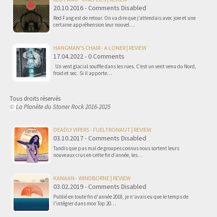
20.10.2016 - Comments Disabled
Red Fang est de retour. On va dire que j’attendais avec joie et une
certaine appréhension leur nouvel…
HANGMAN'S CHAIR - A LONER | REVIEW
17.04.2022 - 0 Comments
Un vent glacial souffle dans les rues. C’est un vent venu du Nord,
froid et sec. Si il apporte…
Tous droits réservés
La Planète du Stoner Rock 2016-2025
©
DEADLY VIPERS - FUELTRONAUT | REVIEW
03.10.2017 - Comments Disabled
Tandis que pas mal de groupes connus nous sortent leurs
nouveaux crus en cette fin d’année, les…
KANAAN - WINDBORNE | REVIEW
03.02.2019 - Comments Disabled
Publié en toute fin d'année 2018, je n'avais eu que le temps de
l'intégrer dans mon Top 20…