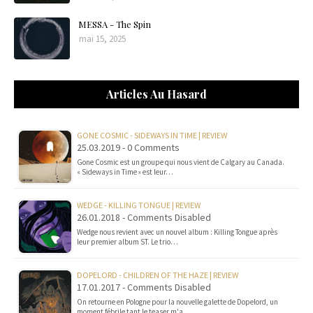
MESSA - The Spin
mai 15, 2025
Articles Au Hasard
GONE COSMIC - SIDEWAYS IN TIME | REVIEW
25.03.2019 - 0 Comments
Gone Cosmic est un groupe qui nous vient de Calgary au Canada.
« Sideways in Time » est leur…
WEDGE - KILLING TONGUE | REVIEW
26.01.2018 - Comments Disabled
Wedge nous revient avec un nouvel album : Killing Tongue après
leur premier album ST. Le trio…
DOPELORD - CHILDREN OF THE HAZE | REVIEW
17.01.2017 - Comments Disabled
On retourne en Pologne pour la nouvelle galette de Dopelord, un
moment fébrile tant le teaser m'a…