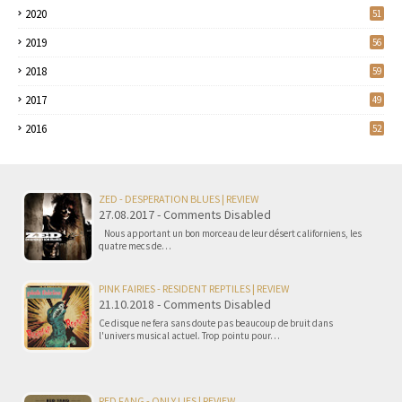
2020
51
2019
56
2018
59
2017
49
2016
52
ZED - DESPERATION BLUES | REVIEW
27.08.2017 - Comments Disabled
Nous apportant un bon morceau de leur désert californiens, les
quatre mecs de…
PINK FAIRIES - RESIDENT REPTILES | REVIEW
21.10.2018 - Comments Disabled
Ce disque ne fera sans doute pas beaucoup de bruit dans
l'univers musical actuel. Trop pointu pour…
RED FANG - ONLY LIES | REVIEW