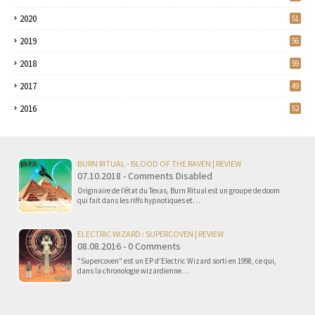
2020
51
2019
56
2018
59
2017
49
2016
52
BURN RITUAL - BLOOD OF THE RAVEN | REVIEW
07.10.2018 - Comments Disabled
Originaire de l’état du Texas, Burn Ritual est un groupe de doom
qui fait dans les riffs hypnotiques et…
ELECTRIC WIZARD : SUPERCOVEN | REVIEW
08.08.2016 - 0 Comments
"Supercoven" est un EP d'Electric Wizard sorti en 1998, ce qui,
dans la chronologie wizardienne…