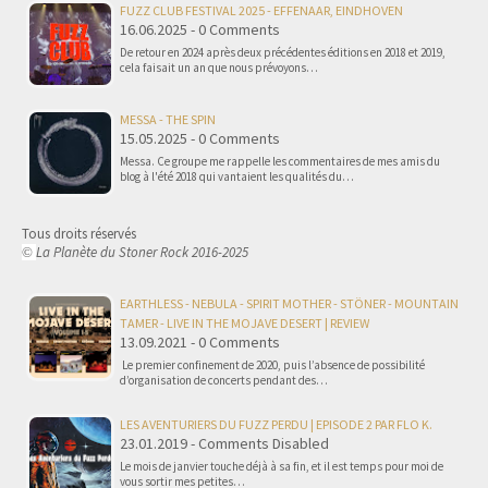
FUZZ CLUB FESTIVAL 2025 - EFFENAAR, EINDHOVEN
16.06.2025 - 0 Comments
De retour en 2024 après deux précédentes éditions en 2018 et 2019,
cela faisait un an que nous prévoyons…
MESSA - THE SPIN
15.05.2025 - 0 Comments
Messa. Ce groupe me rappelle les commentaires de mes amis du
blog à l'été 2018 qui vantaient les qualités du…
Tous droits réservés
La Planète du Stoner Rock 2016-2025
©
EARTHLESS - NEBULA - SPIRIT MOTHER - STÖNER - MOUNTAIN
TAMER - LIVE IN THE MOJAVE DESERT | REVIEW
13.09.2021 - 0 Comments
Le premier confinement de 2020, puis l’absence de possibilité
d’organisation de concerts pendant des…
LES AVENTURIERS DU FUZZ PERDU | EPISODE 2 PAR FLO K.
23.01.2019 - Comments Disabled
Le mois de janvier touche déjà à sa fin, et il est temps pour moi de
vous sortir mes petites…