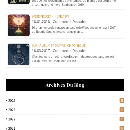
Les abeilles reviennent au printemps. Du moins c'est ce que me
disait ma grand mère. Sauf que en 2019,…
WEEDPECKER - III | REVIEW
18.01.2018 - Comments Disabled
Dès l'annonce de l'entrée en studio de Weedpecker en avril 2017
au Nebula Studio, je savais que mon…
IAH - ALBUM ÉPONYME | CHRONIQUE
18.03.2017 - Comments Disabled
C’est toujours un plaisir de découvrir des groupes lorsque c’est
eux qui viennent vous voir, et c’est…
Archives Du Blog
2025
31
2023
24
2022
25
2021
28