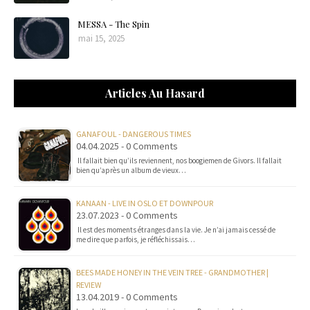
MESSA - The Spin
mai 15, 2025
Articles Au Hasard
GANAFOUL - DANGEROUS TIMES
04.04.2025 - 0 Comments
Il fallait bien qu’ils reviennent, nos boogiemen de Givors. Il fallait
bien qu’après un album de vieux…
KANAAN - LIVE IN OSLO ET DOWNPOUR
23.07.2023 - 0 Comments
Il est des moments étranges dans la vie. Je n’ai jamais cessé de
me dire que parfois, je réfléchissais…
BEES MADE HONEY IN THE VEIN TREE - GRANDMOTHER |
REVIEW
13.04.2019 - 0 Comments