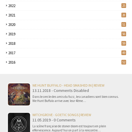
2022
25
2021
28
2020
51
2019
56
2018
59
2017
49
2016
52
WE HUNT BUFFALO - HEAD SMASHED IN | REVIEW
13.11.2018 - Comments Disabled
Dans le cercle des amis du fuzz, les canadiens sont bien connus.
We Hunt Buffalo arrive avec leur 4ème…
WITCHGROVE - GOETIC SONGS | REVIEW
11.05.2019 - 0 Comments
La scène française de stoner doom est toujours en plein
effervescence. Aujourd’hui on part à la rencontre…