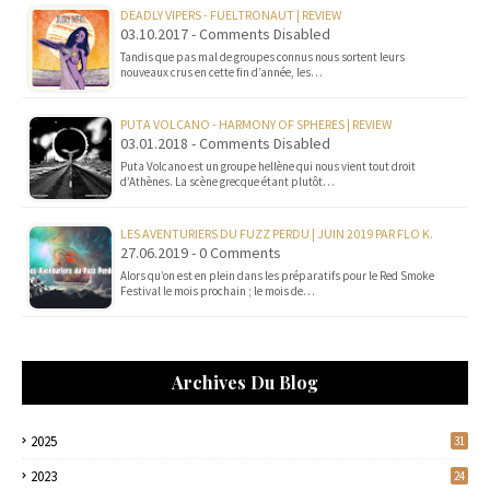
DEADLY VIPERS - FUELTRONAUT | REVIEW
03.10.2017 - Comments Disabled
Tandis que pas mal de groupes connus nous sortent leurs
nouveaux crus en cette fin d’année, les…
PUTA VOLCANO - HARMONY OF SPHERES | REVIEW
03.01.2018 - Comments Disabled
Puta Volcano est un groupe hellène qui nous vient tout droit
d’Athènes. La scène grecque étant plutôt…
LES AVENTURIERS DU FUZZ PERDU | JUIN 2019 PAR FLO K.
27.06.2019 - 0 Comments
Alors qu’on est en plein dans les préparatifs pour le Red Smoke
Festival le mois prochain ; le mois de…
Archives Du Blog
2025
31
2023
24