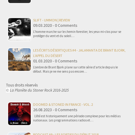
SLIFT - UMMON | REVIEW
09.03.2020 - 0 Comments
L'homme marche sur le chemin forestier, les yeux mi-clos pour se
protéger du vent et du soleil…
LES ÉCRITS DÉSERTIQUES #4 - JALAMANTA DE BRANT BJORK,
L'APPEL DU DÉSERT
01.03.2020 - 0 Comments
L’ombre de Brant Bjork plane sur cette série d’article depuis le
début. Mais je ne me sens pas encore…
Tous droits réservés
La Planète du Stoner Rock 2016-2025
©
DOOMED & STONED IN FRANCE - VOL. 2
26.08.2023 - 0 Comments
L’été est historiquement une période complexe pour les médias
nationaux. Les programmations radios et…
PODCAST #9 - LES SORTIES DU DÉBUT 2018