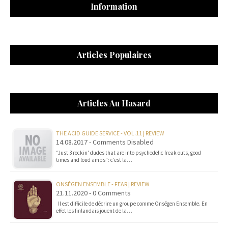
Information
Articles Populaires
Articles Au Hasard
THE ACID GUIDE SERVICE - VOL.11 | REVIEW
14.08.2017 - Comments Disabled
“Just 3 rockin' dudes that are into psychedelic freak outs, good
times and loud amps”: c’est la…
ONSÉGEN ENSEMBLE - FEAR | REVIEW
21.11.2020 - 0 Comments
Il est difficile de décrire un groupe comme Onségen Ensemble. En
effet les finlandais jouent de la…