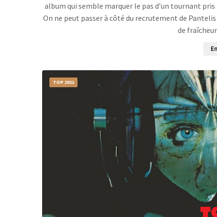
album qui semble marquer le pas d’un tournant pris 
On ne peut passer à côté du recrutement de Pantelis 
de fraîcheu
En
TOP 2021