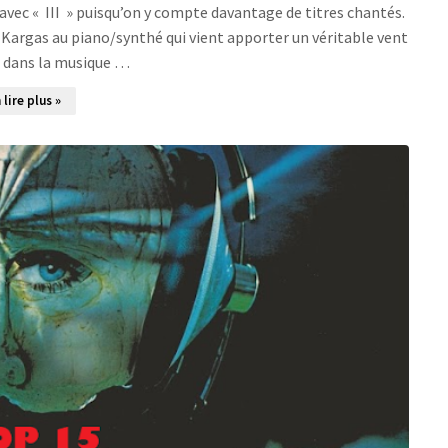
avec « III » puisqu’on y compte davantage de titres chantés.
Kargas au piano/synthé qui vient apporter un véritable vent
r dans la musique …
 lire plus »