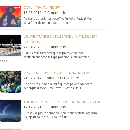
GOZU – REVIVAL | REVIEW
13.08.2016 - 0 Comments
Trois ans après la sortie de The Fury of a Patient Man,
voilà Gozu de retour avec son album…
LES AVENTURIERS DU FUZZ PERDU | AVRIL 2020 PAR
FLORIAN K.
22.04.2020 - 0 Comments
Salut à tous ! J’espère que ce premier mois de
confinement ne vous tape pas trop sur le système,
dans…
SPACESLUG - TIME TRAVEL DILEMNA | REVIEW
21.02.2017 - Comments Disabled
Un an après Lemanis, voilà que les polonais (encore !)
débarquent avec ‘Time Travel Dilemna’, leur…
TOP 10 DES MEILLEURS ALBUMS DE 2021 PAR KEVIN R.
12.12.2021 - 3 Comments
C’est une petite année pour moi donc cette fois ça sera
un Top 10 pour 2021. La faute à un…