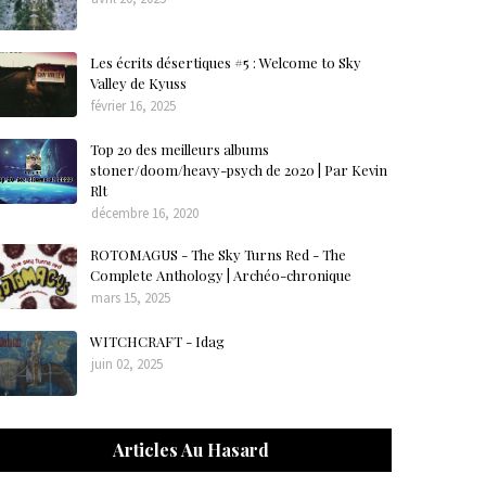
Les écrits désertiques #5 : Welcome to Sky
Valley de Kyuss
février 16, 2025
Top 20 des meilleurs albums
stoner/doom/heavy-psych de 2020 | Par Kevin
Rlt
décembre 16, 2020
ROTOMAGUS - The Sky Turns Red - The
Complete Anthology | Archéo-chronique
mars 15, 2025
WITCHCRAFT - Idag
juin 02, 2025
Articles Au Hasard