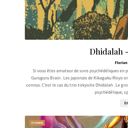
Dhidalah 
Florian
Si vous êtes amateur de sons psychédéliques en p
Guruguru Brain . Les japonais de Kikagaku Moyo on
connus. C’est le cas du trio tokyoïte Dhidalah . Le g
psychédélique, s
En
STONER