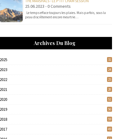
THE MARSHALS - LE P'TIT CHAM SESSION
25.06.2023 - 0 Comments
Le temps efface toujours les plaies. Mais parfois, sous la
peau discrètement encore meurtrie…
Archives Du Blog
2025
31
2023
24
2022
25
2021
28
2020
51
2019
56
2018
59
2017
49