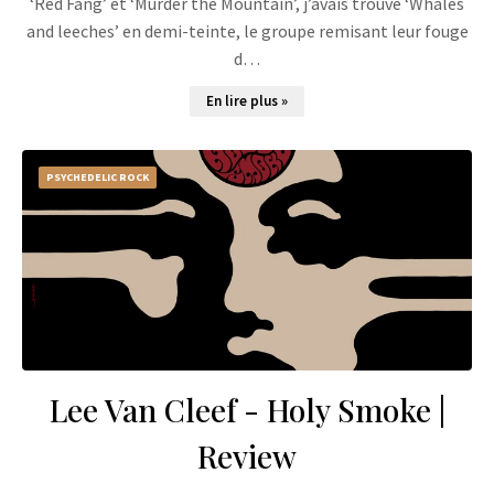
‘Red Fang’ et ‘Murder the Mountain’, j’avais trouvé ‘Whales
and leeches’ en demi-teinte, le groupe remisant leur fouge
d…
En lire plus »
PSYCHEDELIC ROCK
Lee Van Cleef - Holy Smoke |
Review