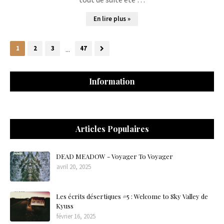
En lire plus »
1
2
3
...
47
Information
Articles Populaires
DEAD MEADOW - Voyager To Voyager
avril 20, 2025
Les écrits désertiques #5 : Welcome to Sky Valley de
Kyuss
février 16, 2025