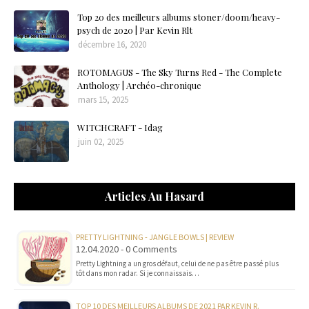
Top 20 des meilleurs albums stoner/doom/heavy-
psych de 2020 | Par Kevin Rlt
décembre 16, 2020
ROTOMAGUS - The Sky Turns Red - The Complete
Anthology | Archéo-chronique
mars 15, 2025
WITCHCRAFT - Idag
juin 02, 2025
Articles Au Hasard
PRETTY LIGHTNING - JANGLE BOWLS | REVIEW
12.04.2020 - 0 Comments
Pretty Lightning a un gros défaut, celui de ne pas être passé plus
tôt dans mon radar. Si je connaissais…
TOP 10 DES MEILLEURS ALBUMS DE 2021 PAR KEVIN R.