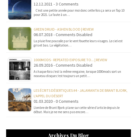
12.12.2021 - 3 Comments
C’est une petite année pour moi donc cette fois ça sera un Top 10
pour 2021. La faute à un…
GREEN DRUID - ASHEN BLOOD | REVIEW
06.07.2018 - Comments Disabled
La pluie fine poussée par le vent fouette leurs visages. Le ciel est
gris et bas. La végétation…
1000MODS - REPEATED EXPOSURE TO... | REVIEW
26.09.2016 - Comments Disabled
A chaque fois c’est la même rengaine, lorsque 1000mods sort un
nouveau disque c’est toujours un petit…
LES ÉCRITS DÉSERTIQUES #4 - JALAMANTA DE BRANT BJORK,
L'APPEL DU DÉSERT
01.03.2020 - 0 Comments
L’ombre de Brant Bjork plane sur cette série d’article depuis le
début. Mais je ne me sens pas encore…
Archives Du Blog