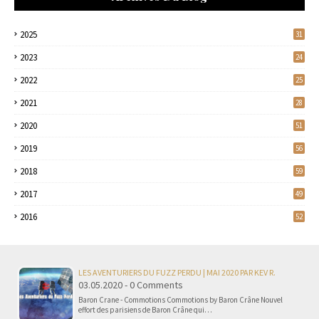
2025
31
2023
24
2022
25
2021
28
2020
51
2019
56
2018
59
2017
49
2016
52
LES AVENTURIERS DU FUZZ PERDU | MAI 2020 PAR KEV R.
03.05.2020 - 0 Comments
Baron Crane - Commotions Commotions by Baron Crâne Nouvel
effort des parisiens de Baron Crâne qui…