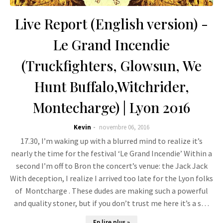
Live Report (English version) -
Le Grand Incendie
(Truckfighters, Glowsun, We
Hunt Buffalo,Witchrider,
Montecharge) | Lyon 2016
Kevin
novembre 06, 2016
17.30, I’m waking up with a blurred mind to realize it’s
nearly the time for the festival ‘Le Grand Incendie’ Within a
second I’m off to Bron the concert’s venue: the Jack Jack
With deception, I realize I arrived too late for the Lyon folks
of Montcharge . These dudes are making such a powerful
and quality stoner, but if you don’t trust me here it’s a s…
En lire plus »