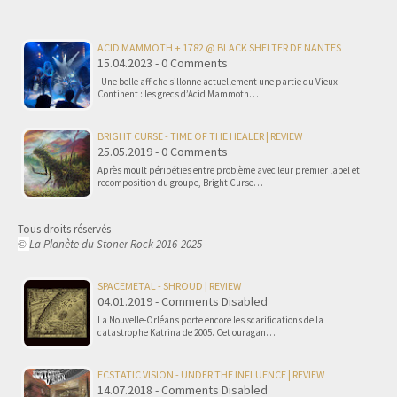
ACID MAMMOTH + 1782 @ BLACK SHELTER DE NANTES
15.04.2023 - 0 Comments
Une belle affiche sillonne actuellement une partie du Vieux
Continent : les grecs d’Acid Mammoth…
BRIGHT CURSE - TIME OF THE HEALER | REVIEW
25.05.2019 - 0 Comments
Après moult péripéties entre problème avec leur premier label et
recomposition du groupe, Bright Curse…
Tous droits réservés
La Planète du Stoner Rock 2016-2025
©
SPACEMETAL - SHROUD | REVIEW
04.01.2019 - Comments Disabled
La Nouvelle-Orléans porte encore les scarifications de la
catastrophe Katrina de 2005. Cet ouragan…
ECSTATIC VISION - UNDER THE INFLUENCE | REVIEW
14.07.2018 - Comments Disabled