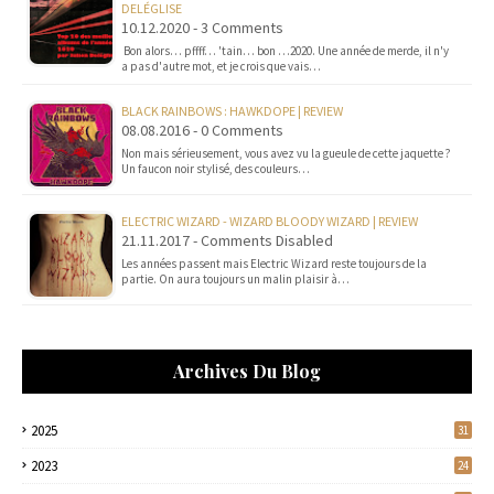
DELÉGLISE
10.12.2020 - 3 Comments
Bon alors… pffff… 'tain… bon …2020. Une année de merde, il n'y
a pas d'autre mot, et je crois que vais…
BLACK RAINBOWS : HAWKDOPE | REVIEW
08.08.2016 - 0 Comments
Non mais sérieusement, vous avez vu la gueule de cette jaquette ?
Un faucon noir stylisé, des couleurs…
ELECTRIC WIZARD - WIZARD BLOODY WIZARD | REVIEW
21.11.2017 - Comments Disabled
Les années passent mais Electric Wizard reste toujours de la
partie. On aura toujours un malin plaisir à…
Archives Du Blog
2025
31
2023
24