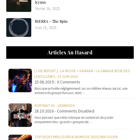
Kyuss
février 16, 2025
MESSA - The Spin
mai 15, 2025
Articles Au Hasard
[ LIVE REPORT ] - LA RUCHE + KANAAN - LA GRANGE ROSE DES
LENTILLÈRES - 23 JUIN 2019
25.06.2019 - 0 Comments
Alors que je furète négligemment sur un célèbre réseau social, une
annonce du groupe Kanaan, dont…
PORTRAIT #3 - 1000MODS
28.10.2016 - Comments Disabled
Vous pensiez que cette rubrique se contentait de parler
uniquement des « grands » groupes de…
TOP 20 DES MEILLEURS ALBUMS DE 2020 | PAR JULIEN