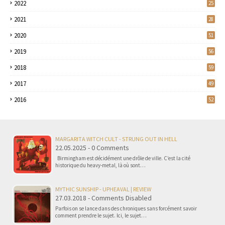
2022
25
2021
28
2020
51
2019
56
2018
59
2017
49
2016
52
MARGARITA WITCH CULT - STRUNG OUT IN HELL
22.05.2025 - 0 Comments
Birmingham est décidément une drôle de ville. C’est la cité
historique du heavy-metal, là où sont…
MYTHIC SUNSHIP - UPHEAVAL | REVIEW
27.03.2018 - Comments Disabled
Parfois on se lance dans des chroniques sans forcément savoir
comment prendre le sujet. Ici, le sujet…