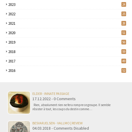
2023
24
2022
25
2021
28
2020
51
2019
56
2018
59
2017
49
2016
52
ELDER - INNATE PASSAGE
17.12.2022 - 0 Comments
Rien, absolument rien ne fera rompre ce groupe. Il semble
résister à tout, les coups du destin comme…
BESVARJELSEN - VALLMO | REVIEW
04.03.2018 - Comments Disabled