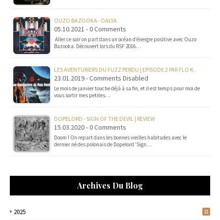
OUZO BAZOOKA - DALYA
05.10.2021 - 0 Comments
Aller ce soir on part dans un océan d’énergie positive avec Ouzo
Bazooka. Découvert lors du RSF 2016…
LES AVENTURIERS DU FUZZ PERDU | EPISODE 2 PAR FLO K.
23.01.2019 - Comments Disabled
Le mois de janvier touche déjà à sa fin, et il est temps pour moi de
vous sortir mes petites…
DOPELORD - SIGN OF THE DEVIL | REVIEW
15.03.2020 - 0 Comments
Doom ! On repart dans les bonnes vieilles habitudes avec le
dernier né des polonais de Dopelord 'Sign…
Archives Du Blog
2025
31