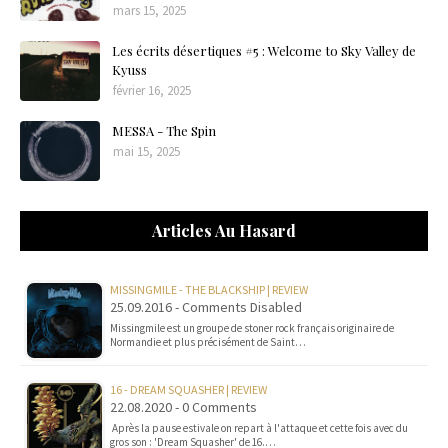
mars 15, 2025
Les écrits désertiques #5 : Welcome to Sky Valley de
Kyuss
février 16, 2025
MESSA - The Spin
mai 15, 2025
Articles Au Hasard
MISSINGMILE - THE BLACKSHIP | REVIEW
25.09.2016 - Comments Disabled
Missingmile est un groupe de stoner rock français originaire de
Normandie et plus précisément de Saint…
16 - DREAM SQUASHER | REVIEW
22.08.2020 - 0 Comments
Après la pause estivale on repart à l'attaque et cette fois avec du
gros son : 'Dream Squasher' de 16.…