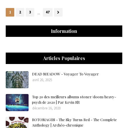
1
2
3
...
47
Information
Articles Populaires
DEAD MEADOW - Voyager To Voyager
avril 20, 2025
Top 20 des meilleurs albums stoner/doom/heavy-
psych de 2020 | Par Kevin Rlt
décembre 16, 2020
ROTOMAGUS - The Sky Turns Red - The Complete
Anthology | Archéo-chronique