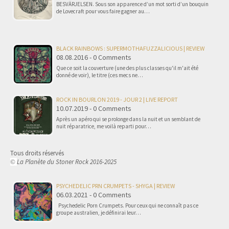
BESVÄRJELSEN. Sous son apparence d’un mot sorti d’un bouquin
de Lovecraft pour vous faire gagner au…
BLACK RAINBOWS : SUPERMOTHAFUZZALICIOUS | REVIEW
08.08.2016 - 0 Comments
Que ce soit la couverture (une des plus classes qu'il m'ait été
donné de voir), le titre (ces mecs ne…
ROCK IN BOURLON 2019 - JOUR 2 | LIVE REPORT
10.07.2019 - 0 Comments
Après un apéro qui se prolonge dans la nuit et un semblant de
nuit réparatrice, me voilà reparti pour…
Tous droits réservés
La Planète du Stoner Rock 2016-2025
©
PSYCHEDELIC PRN CRUMPETS - SHYGA | REVIEW
06.03.2021 - 0 Comments
Psychedelic Porn Crumpets. Pour ceux qui ne connaît pas ce
groupe australien, je définirai leur…