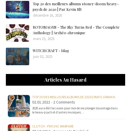
Top 20 des meilleurs albums stoner/doom/heavy-
psych de 2020 | Par Kevin Rlt
décembre 16, 2020
ROTOMAGUS - The Sky Turns Red - The Complete
Anthology | Archéo-chronique
mars 15, 2025
WITCHCRAFT - Idag
juin 02, 2025
Articles Au Hasard
TOP 20 DES MEILLEURS ALBUMS DE 2020 | PAR FLORIAN K.
02.01.2021 - 2 Comments
2020 aura été l’occasion pour moi de me plonger davantage dans
le heavy-psych et d’autres musiques…
CLUTCH - PSYCHIC WARFARE