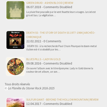
GREEN DRUID - ASHEN BLOOD | REVIEW
06.07.2018 - Comments Disabled
La pluie fine poussée par le vent fouette leurs visages. Le ciel est
gris et bas. La végétation…
DEATH SS - THE STORY OF DEATH SS 1977-1984 | ARCHÉO-
CHRONIQUE
22.02.2022 - 0 Comments
DEATH SS : à la recherche de Paul Chain Pourquoi le doom-metal
italien est-il si obsédé par les…
BLUES PILLS – LADY IN GOLD
09.08.2016 - Comments Disabled
On ouvre l’album avec le titre éponyme. Lady in Gold donne la
couleur de cet album, un son…
Tous droits réservés
La Planète du Stoner Rock 2016-2025
©
SULFUR GIANT - BEYOND THE HOLLOW MOUNTAIN | REVIEW
12.04.2017 - Comments Disabled