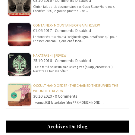
08.10.2016 - Comments Disabled
Clutch fait partie des monstres sacrés du Stoner/hard rock.
Fondé en 1990, le groupe profite d’une…
CONTAINER - MOUNTAINS OF GAIA | REVIEW
01.06.2017 - Comments Disabled
Le stoner était surtout à l’origine des groupes d’ados qui pour
chasser leur ennuis jouaient à fond…
NAXATRAS - II | REVIEW
25.10.2016 - Comments Disabled
Cela fait à peine un an que les grecs (ouaip, encore eux !)
Naxatras a fait ses début…
OCCULT HAND ORDER - THE CHAINED THE BURNED THE
WOUNDED | REVIEW
30.10.2020 - 0 Comments
Normal 0 21 false false false FR X-NONE X-NONE …
Archives Du Blog