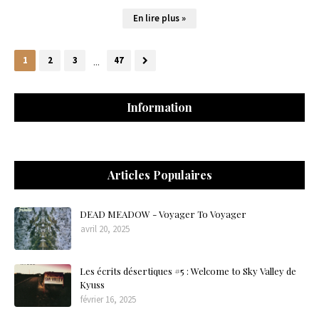
En lire plus »
1
2
3
...
47
Information
Articles Populaires
DEAD MEADOW - Voyager To Voyager
avril 20, 2025
Les écrits désertiques #5 : Welcome to Sky Valley de
Kyuss
février 16, 2025