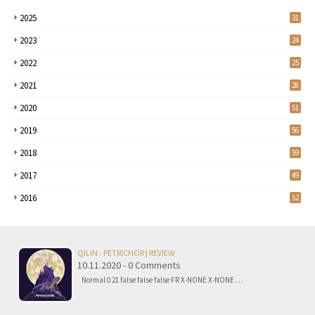
2025
31
2023
24
2022
25
2021
28
2020
51
2019
56
2018
59
2017
49
2016
52
QILIN - PETRICHOR | REVIEW
10.11.2020 - 0 Comments
Normal 0 21 false false false FR X-NONE X-NONE …