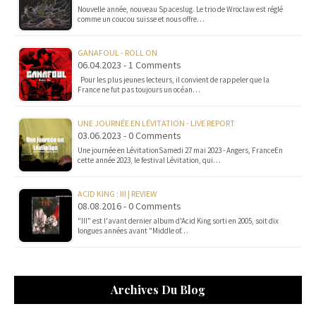
Nouvelle année, nouveau Spaceslug. Le trio de Wroclaw est réglé
comme un coucou suisse et nous offre…
GANAFOUL - ROLL ON
06.04.2023 - 1 Comments
Pour les plus jeunes lecteurs, il convient de rappeler que la
France ne fut pas toujours un océan…
UNE JOURNÉE EN LÉVITATION - LIVE REPORT
03.06.2023 - 0 Comments
Une journée en LévitationSamedi 27 mai 2023 - Angers, FranceEn
cette année 2023, le festival Lévitation, qui…
ACID KING : III | REVIEW
08.08.2016 - 0 Comments
"III" est l'avant dernier album d'Acid King sorti en 2005, soit dix
longues années avant "Middle of…
Archives Du Blog