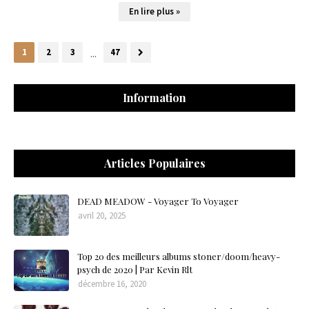
En lire plus »
1
2
3
...
47
Information
Articles Populaires
DEAD MEADOW - Voyager To Voyager
avril 20, 2025
Top 20 des meilleurs albums stoner/doom/heavy-
psych de 2020 | Par Kevin Rlt
décembre 16, 2020