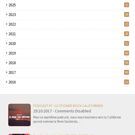
2025
31
2023
24
2022
25
2021
28
2020
51
2019
56
2018
59
2017
49
2016
52
PODCAST #7 - LE STONER-ROCK CALIFORNIEN
29.10.2017 - Comments Disabled
Pour ce septième podcast, nous nous tournons vers la Californie
qui est comme la Terre Sainte du…