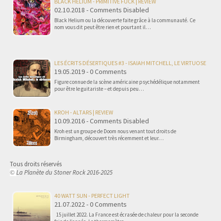
BLACK HELIUM - PRIMITIVE FUCK | REVIEW
02.10.2018 - Comments Disabled
Black Helium ou la découverte faite grâce à la communauté. Ce
nom vous dit peut être rien et pourtant il…
LES ÉCRITS DÉSERTIQUES #3 - ISAIAH MITCHELL, LE VIRTUOSE
19.05.2019 - 0 Comments
Figure connue de la scène américaine psychédélique notamment
pour être le guitariste – et depuis peu…
KROH - ALTARS | REVIEW
10.09.2016 - Comments Disabled
Kroh est un groupe de Doom nous venant tout droits de
Birmingham, découvert très récemment et leur…
Tous droits réservés
La Planète du Stoner Rock 2016-2025
©
40 WATT SUN - PERFECT LIGHT
21.07.2022 - 0 Comments
15 juillet 2022. La France est écrasée de chaleur pour la seconde