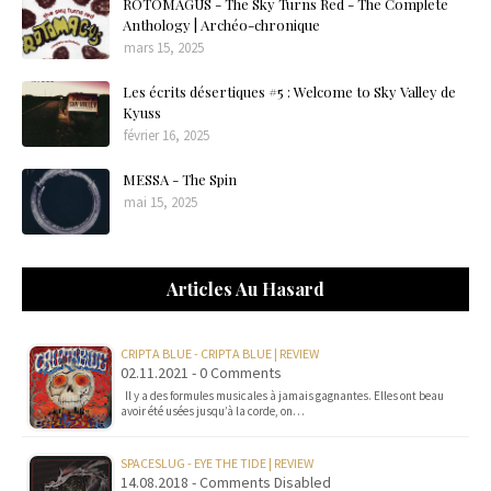
ROTOMAGUS - The Sky Turns Red - The Complete
Anthology | Archéo-chronique
mars 15, 2025
Les écrits désertiques #5 : Welcome to Sky Valley de
Kyuss
février 16, 2025
MESSA - The Spin
mai 15, 2025
Articles Au Hasard
CRIPTA BLUE - CRIPTA BLUE | REVIEW
02.11.2021 - 0 Comments
Il y a des formules musicales à jamais gagnantes. Elles ont beau
avoir été usées jusqu’à la corde, on…
SPACESLUG - EYE THE TIDE | REVIEW
14.08.2018 - Comments Disabled