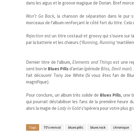
dans les aigus et le groove magique de Dorian. Bref morcea
Won’t Go Back
, la chanson de séparation dans le pur s
morceaux de l’album renforçant le côté fort du titre. Cela
Rejection
est un titre costaud et groovy qui s’ouvre sur 
par la batterie et les chœurs (‘
Running, Running
‘martèlent
Dernier titre de l’album,
Elements and Things
est une rep
sent bon le
Blues Pills
d’antan (période
Bliss, Devil man
) 
fait découvrir Tony Joe White (Si vous êtes fan de Blues
magnifique).
Pour conclure, un album très solide de
Blues Pills
, une 
qui pourrait déstabiliser les fans de la première heure du
alors la magie de
Lady in Gold
s’opèrera pour votre plus g
Tags
70's revival
blues pills
blues rock
chronique