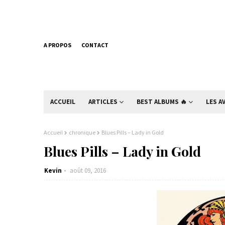
A PROPOS
CONTACT
ACCUEIL
ARTICLES
BEST ALBUMS 🔥
LES A
Accueil
chronique
Blues Pills – Lady in Gold
Blues Pills – Lady in Gold
Kevin
août 09, 2016