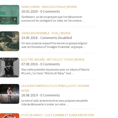
SUNFLOWERS - ENDLESS VOYAGE | REVIEW
20.02.2020 - 0 Comments
Sunflowers, un de ces groupes que l'on découvre en
parcourant le catalogue d'un label, en l'occurence…
ONSÉGEN ENSEMBLE - DUEL | REVIEW
23.05.2018 - Comments Disabled
On vous propose aujourd'hui encore un groupe original
avec les finlandais d'Onsegen Ensemble. Le groupe…
ELECTRIC WIZARD : WITCHCULT TODAY | REVIEW
07.08.2016 - 0 Comments
Pour cette première impression pour un album d'Electric
Wizard, j'ai choisi "Witchcult Today" tout…
LES AVENTURIERS DU FUZZ PERDU | AOÛT 2019 PAR
KEVIN
26.08.2019 - 0 Comments
Le mois d'août se termine et on vous propose une petite
liste de découverte à siroter sur votre…
FUZZ SAGRADO - LUZ E SOMBRA ET SURYA KRIS PETERS