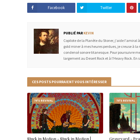
Facebook
Twitter
PUBLIÉ PAR
KEVIN
Copilote de la Planète du Stoner, j'aide l'amiral 
gold miner à mes heures perdues, je creuse à la 
condensé sonore titanesque. Pour poursuivre mes
largement au Desert Rock et à l'Heavy Rock. En 
CES POSTS POURRAIENT VOUS INTÉRESSER
70'S REVIVAL
70'S REVIVAL
Stuck in Motion - Stuck in Motion |
Graveyard - Pea