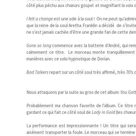
côté plus péchu aux chœurs gospel et magnifiant la voix 
I felt a change
est une ode à la soul ! On ne peut qu’admire
que la reine de la soul Aretha Franklin a décidé de s’invit
ne s’est jamais cachée d’être une grande fan de cette der
Gone so long
commence avec la batterie d’André, qui rem
calmement ce titre. Le morceau monte tranquillement 
manières avec ce solo hypnotique de Dorian.
Bad Talkers
repart sur un côté soul très affirmé, très 70’s
Nous attaquons par la suite au gros de cet album :
You Gott
Probablement ma chanson favorite de l’album. Ce titre
gardant ce qui fait ce côté soul de
Lady in Gold
(les chœurs
La performance est impressionnante ! Un titre qui sera 
aisément transporter la foule. Le morceau qui se termine 