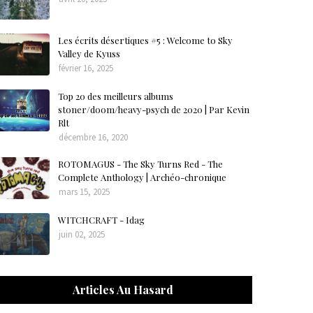
Les écrits désertiques #5 : Welcome to Sky
Valley de Kyuss
février 16, 2025
Top 20 des meilleurs albums
stoner/doom/heavy-psych de 2020 | Par Kevin
Rlt
décembre 16, 2020
ROTOMAGUS - The Sky Turns Red - The
Complete Anthology | Archéo-chronique
mars 15, 2025
WITCHCRAFT - Idag
juin 02, 2025
Articles Au Hasard