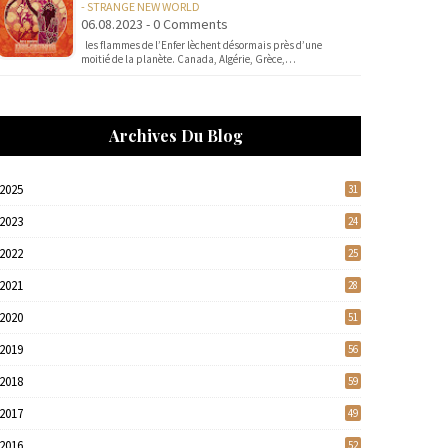
- STRANGE NEW WORLD
06.08.2023 - 0 Comments
les flammes de l’Enfer lèchent désormais près d’une
moitié de la planète. Canada, Algérie, Grèce,…
Archives Du Blog
2025
31
2023
24
2022
25
2021
28
2020
51
2019
56
2018
59
2017
49
2016
52