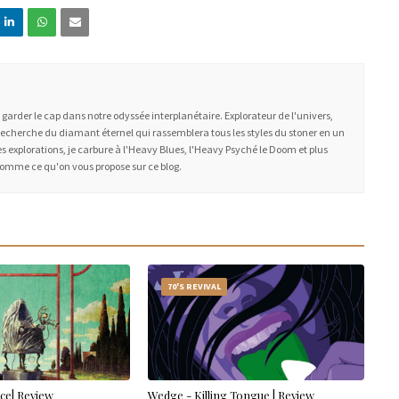
à garder le cap dans notre odyssée interplanétaire. Explorateur de l'univers,
recherche du diamant éternel qui rassemblera tous les styles du stoner en un
 explorations, je carbure à l'Heavy Blues, l'Heavy Psyché le Doom et plus
somme ce qu'on vous propose sur ce blog.
70'S REVIVAL
ce| Review
Wedge - Killing Tongue | Review