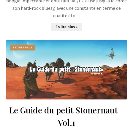
boogie impeccable et entêtant. AC/DC a usé jusqu’à la corde
son hard-rock bluesy, avec une constante en terme de
qualité éto…
En lire plus »
STONERNAUT
Le Guide du petit Stonernaut -
Vol.1