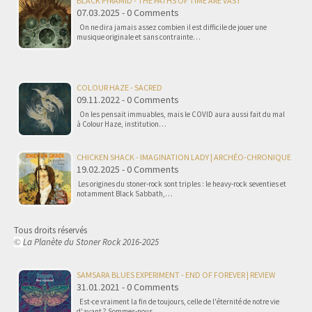
BLACK PYRAMID - THE PATHS OF TIME ARE VAST
07.03.2025 - 0 Comments
On ne dira jamais assez combien il est difficile de jouer une
musique originale et sans contrainte…
COLOUR HAZE - SACRED
09.11.2022 - 0 Comments
On les pensait immuables, mais le COVID aura aussi fait du mal
à Colour Haze, institution…
CHICKEN SHACK - IMAGINATION LADY | ARCHÉO-CHRONIQUE
19.02.2025 - 0 Comments
Les origines du stoner-rock sont triples : le heavy-rock seventies et
notamment Black Sabbath,…
Tous droits réservés
La Planète du Stoner Rock 2016-2025
©
SAMSARA BLUES EXPERIMENT - END OF FOREVER | REVIEW
31.01.2021 - 0 Comments
Est-ce vraiment la fin de toujours, celle de l'éternité de notre vie
d'avant ? Sommes-nous…