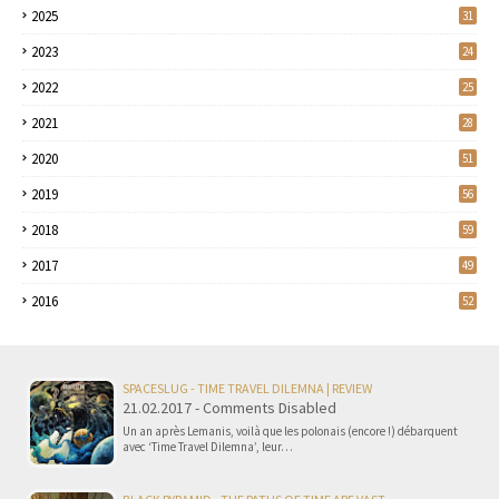
2025
31
2023
24
2022
25
2021
28
2020
51
2019
56
2018
59
2017
49
2016
52
SPACESLUG - TIME TRAVEL DILEMNA | REVIEW
21.02.2017 - Comments Disabled
Un an après Lemanis, voilà que les polonais (encore !) débarquent
avec ‘Time Travel Dilemna’, leur…