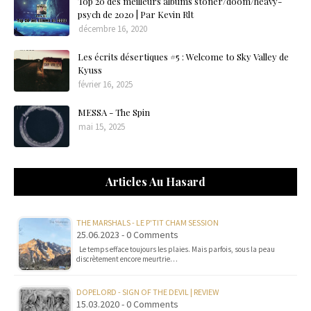
Top 20 des meilleurs albums stoner/doom/heavy-
psych de 2020 | Par Kevin Rlt
décembre 16, 2020
Les écrits désertiques #5 : Welcome to Sky Valley de
Kyuss
février 16, 2025
MESSA - The Spin
mai 15, 2025
Articles Au Hasard
THE MARSHALS - LE P'TIT CHAM SESSION
25.06.2023 - 0 Comments
Le temps efface toujours les plaies. Mais parfois, sous la peau
discrètement encore meurtrie…
DOPELORD - SIGN OF THE DEVIL | REVIEW
15.03.2020 - 0 Comments