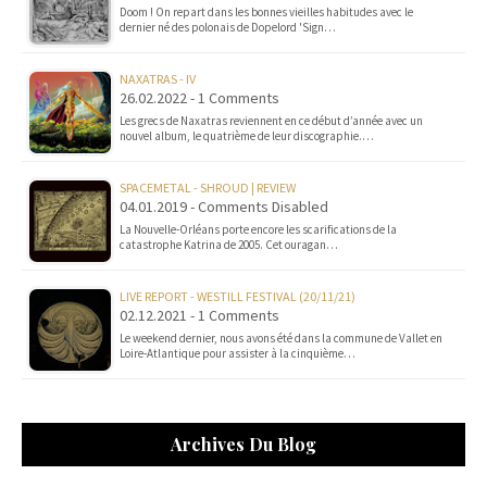
Doom ! On repart dans les bonnes vieilles habitudes avec le
dernier né des polonais de Dopelord 'Sign…
NAXATRAS - IV
26.02.2022 - 1 Comments
Les grecs de Naxatras reviennent en ce début d’année avec un
nouvel album, le quatrième de leur discographie.…
SPACEMETAL - SHROUD | REVIEW
04.01.2019 - Comments Disabled
La Nouvelle-Orléans porte encore les scarifications de la
catastrophe Katrina de 2005. Cet ouragan…
LIVE REPORT - WESTILL FESTIVAL (20/11/21)
02.12.2021 - 1 Comments
Le weekend dernier, nous avons été dans la commune de Vallet en
Loire-Atlantique pour assister à la cinquième…
Archives Du Blog