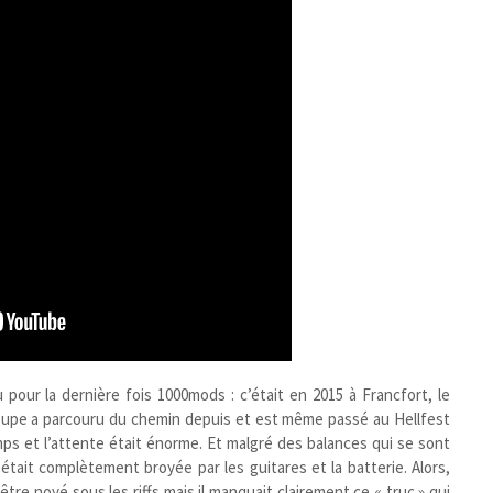
 pour la dernière fois 1000mods : c’était en 2015 à Francfort, le
groupe a parcouru du chemin depuis et est même passé au Hellfest
mps et l’attente était énorme. Et malgré des balances qui se sont
était complètement broyée par les guitares et la batterie. Alors,
re noyé sous les riffs mais il manquait clairement ce « truc » qui