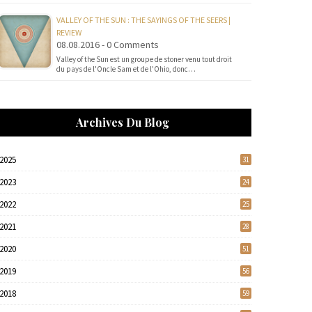
VALLEY OF THE SUN : THE SAYINGS OF THE SEERS |
REVIEW
08.08.2016 - 0 Comments
Valley of the Sun est un groupe de stoner venu tout droit
du pays de l'Oncle Sam et de l'Ohio, donc…
Archives Du Blog
2025
31
2023
24
2022
25
2021
28
2020
51
2019
56
2018
59