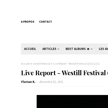
A PROPOS
CONTACT
ACCUEIL
ARTICLES
BEST ALBUMS 🔥
LES A
Accueil
westill festival
Live Report - Westill Festival (20/11/21)
Live Report - Westill Festival 
Florian K.
décembre 02, 2021