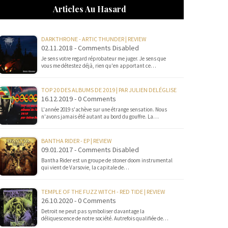
Articles Au Hasard
DARKTHRONE - ARTIC THUNDER | REVIEW
02.11.2018 - Comments Disabled
Je sens votre regard réprobateur me juger. Je sens que
vous me détestez déjà, rien qu'en apportant ce…
TOP 20 DES ALBUMS DE 2019 | PAR JULIEN DELÉGLISE
16.12.2019 - 0 Comments
L'année 2019 s'achève sur une étrange sensation. Nous
n'avons jamais été autant au bord du gouffre. La…
BANTHA RIDER - EP | REVIEW
09.01.2017 - Comments Disabled
Bantha Rider est un groupe de stoner doom instrumental
qui vient de Varsovie, la capitale de…
TEMPLE OF THE FUZZ WITCH - RED TIDE | REVIEW
26.10.2020 - 0 Comments
Detroit ne peut pas symboliser davantage la
déliquescence de notre société. Autrefois qualifiée de…