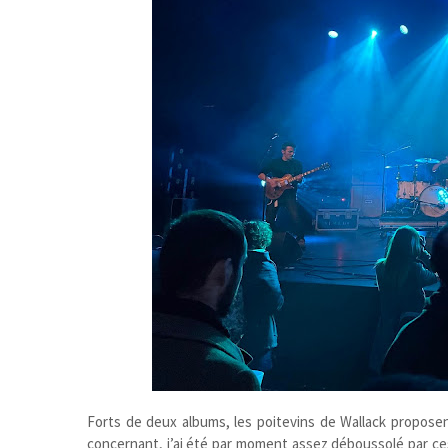
Forts de deux albums, les poitevins de Wallack proposen
concernant, j’ai été par moment assez déboussolé par ce