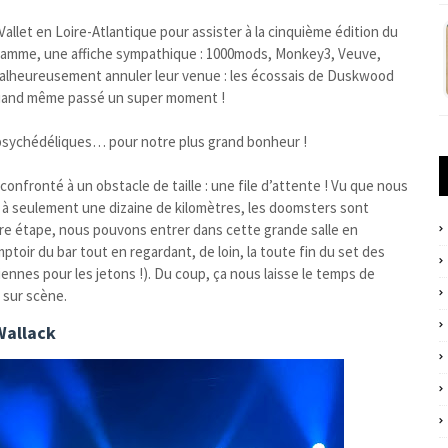
let en Loire-Atlantique pour assister à la cinquième édition du
ogramme, une affiche sympathique : 1000mods, Monkey3, Veuve,
malheureusement annuler leur venue : les écossais de Duskwood
 quand même passé un super moment !
 psychédéliques… pour notre plus grand bonheur !
confronté à un obstacle de taille : une file d’attente ! Vu que nous
t à seulement une dizaine de kilomètres, les doomsters sont
ère étape, nous pouvons entrer dans cette grande salle en
toir du bar tout en regardant, de loin, la toute fin du set des
siennes pour les jetons !). Du coup, ça nous laisse le temps de
k sur scène.
Wallack