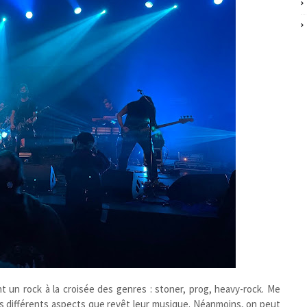
t un rock à la croisée des genres : stoner, prog, heavy-rock. Me
s différents aspects que revêt leur musique. Néanmoins, on peut