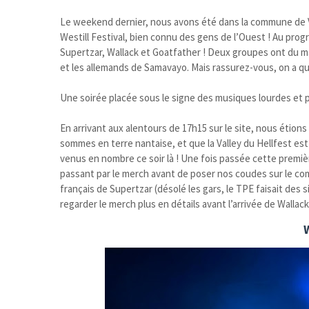
Le weekend dernier, nous avons été dans la commune de Val
Westill Festival, bien connu des gens de l’Ouest ! Au pr
Supertzar, Wallack et Goatfather ! Deux groupes ont du 
et les allemands de Samavayo. Mais rassurez-vous, on a
Une soirée placée sous le signe des musiques lourdes et
En arrivant aux alentours de 17h15 sur le site, nous étions 
sommes en terre nantaise, et que la Valley du Hellfest es
venus en nombre ce soir là ! Une fois passée cette premi
passant par le merch avant de poser nos coudes sur le comp
français de Supertzar (désolé les gars, le TPE faisait des 
regarder le merch plus en détails avant l’arrivée de Wallac