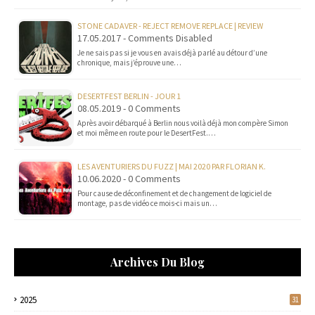
STONE CADAVER - REJECT REMOVE REPLACE | REVIEW
17.05.2017 - Comments Disabled
Je ne sais pas si je vous en avais déjà parlé au détour d’une
chronique, mais j’éprouve une…
DESERTFEST BERLIN - JOUR 1
08.05.2019 - 0 Comments
Après avoir débarqué à Berlin nous voilà déjà mon compère Simon
et moi même en route pour le DesertFest.…
LES AVENTURIERS DU FUZZ | MAI 2020 PAR FLORIAN K.
10.06.2020 - 0 Comments
Pour cause de déconfinement et de changement de logiciel de
montage, pas de vidéo ce mois-ci mais un…
Archives Du Blog
2025
31