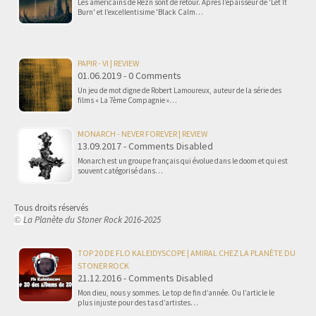
Les américains de Rezn sont de retour. Après l’épaisseur de 'Let It
Burn' et l’excellentisime 'Black Calm…
PAPIR - VI | REVIEW
01.06.2019 - 0 Comments
Un jeu de mot digne de Robert Lamoureux, auteur de la série des
films « La 7ème Compagnie »…
MONARCH - NEVER FOREVER | REVIEW
13.09.2017 - Comments Disabled
Monarch est un groupe français qui évolue dans le doom et qui est
souvent catégorisé dans…
Tous droits réservés
La Planète du Stoner Rock 2016-2025
©
TOP 20 DE FLO KALEIDYSCOPE | AMIRAL CHEZ LA PLANÈTE DU
STONER ROCK
21.12.2016 - Comments Disabled
Mon dieu, nous y sommes. Le top de fin d’année. Ou l’article le
plus injuste pour des tas d’artistes…