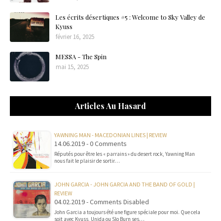
Les écrits désertiques #5 : Welcome to Sky Valley de
Kyuss
février 16, 2025
MESSA - The Spin
mai 15, 2025
Articles Au Hasard
YAWNING MAN - MACEDONIAN LINES | REVIEW
14.06.2019 - 0 Comments
Réputés pour être les « parrains » du desert rock, Yawning Man
nous fait le plaisir de sortir…
JOHN GARCIA - JOHN GARCIA AND THE BAND OF GOLD |
REVIEW
04.02.2019 - Comments Disabled
John Garcia a toujours été une figure spéciale pour moi. Que cela
soit avec Kyuss, Unida ou Slo Burn ses…