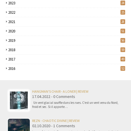
2023
24
2022
25
2021
28
2020
51
2019
56
2018
59
2017
49
2016
52
HANGMAN'S CHAIR - A LONER | REVIEW
17.04.2022 - 0 Comments
Un vent glacial souffle dans les rues. C’est un vent venu du Nord,
froid et sec. Si il apporte…
REZN - CHAOTIC DIVINE | REVIEW
02.10.2020 - 1 Comments