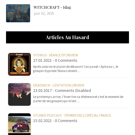
WITCHCRAFT - Idag
juin 02, 2025
Articles Au Hasard
STONUS - SÉANCE EP | REVIEW
27.01.2021 - 0 Comments
Après avoir eu le plaisir de découvrir l’an passé « Aphasia », le
groupe chypriote Stonus revient…
DEADNECK - LEVITATION | REVIEW
23.03.2017 - Comments Disabled
Le printemps arrive, l’hiver tire sa révérence et c’est le moment de
parler de ses groupes qui m’ont…
STONED PODCAST - FÉVRIER 2021 | SPÉCIAL FRANCE
15.02.2021 - 0 Comments