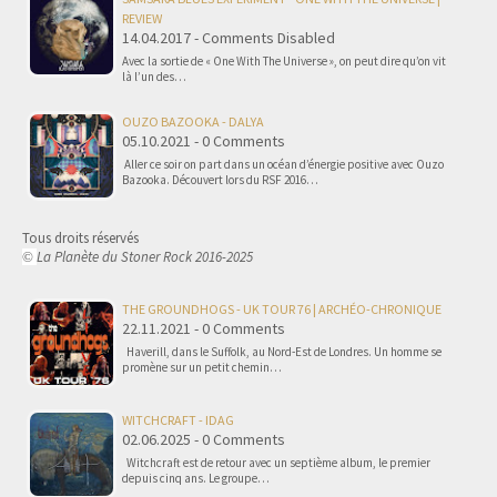
REVIEW
14.04.2017 - Comments Disabled
Avec la sortie de « One With The Universe », on peut dire qu’on vit
là l’un des…
OUZO BAZOOKA - DALYA
05.10.2021 - 0 Comments
Aller ce soir on part dans un océan d’énergie positive avec Ouzo
Bazooka. Découvert lors du RSF 2016…
Tous droits réservés
La Planète du Stoner Rock 2016-2025
©
THE GROUNDHOGS - UK TOUR 76 | ARCHÉO-CHRONIQUE
22.11.2021 - 0 Comments
Haverill, dans le Suffolk, au Nord-Est de Londres. Un homme se
promène sur un petit chemin…
WITCHCRAFT - IDAG
02.06.2025 - 0 Comments
Witchcraft est de retour avec un septième album, le premier
depuis cinq ans. Le groupe…