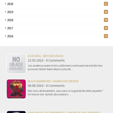
2020
51
2019
56
2018
59
2017
49
2016
52
ACID KING - BEYOND VISION
22.03.2023 - 0 Comments
Les années passent et les californiens continuent de distiller leur
puissant stoner doom depuis plus de…
BLACK RAINBOWS : HAWKDOPE | REVIEW
08.08.2016 - 0 Comments
Non mais sérieusement, vous avez vu la gueule de cette jaquette ?
Un faucon noir stylisé, des couleurs…
SAMSARA BLUES EXPERIMENT - ONE WITH THE UNIVERSE |