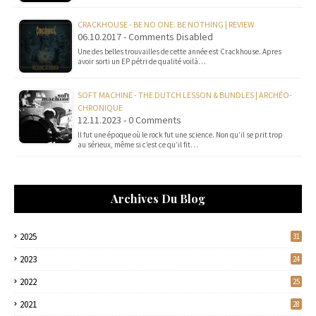
CRACKHOUSE - BE NO ONE. BE NOTHING | REVIEW
06.10.2017 - Comments Disabled
Une des belles trouvailles de cette année est Crackhouse. Apres
avoir sorti un EP pétri de qualité voilà…
SOFT MACHINE - THE DUTCH LESSON & BUNDLES | ARCHÉO-
CHRONIQUE
12.11.2023 - 0 Comments
Il fut une époque où le rock fut une science. Non qu’il se prit trop
au sérieux, même si c’est ce qu’il fit…
Archives Du Blog
2025
31
2023
24
2022
25
2021
28