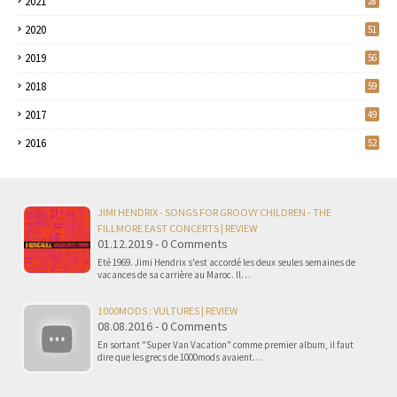
2021
28
2020
51
2019
56
2018
59
2017
49
2016
52
JIMI HENDRIX - SONGS FOR GROOVY CHILDREN - THE
FILLMORE EAST CONCERTS | REVIEW
01.12.2019 - 0 Comments
Eté 1969. Jimi Hendrix s'est accordé les deux seules semaines de
vacances de sa carrière au Maroc. Il…
1000MODS : VULTURES | REVIEW
08.08.2016 - 0 Comments
En sortant "Super Van Vacation" comme premier album, il faut
dire que les grecs de 1000mods avaient…