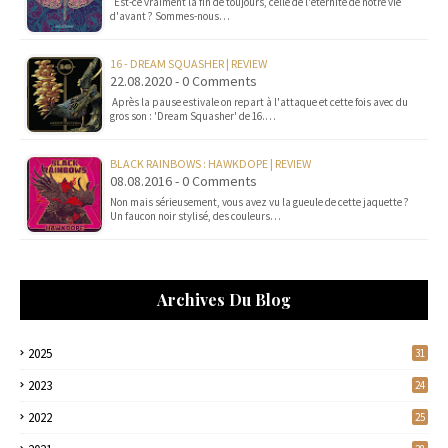
Est-ce vraiment la fin de toujours, celle de l'éternité de notre vie
d'avant ? Sommes-nous…
16 - DREAM SQUASHER | REVIEW
22.08.2020 - 0 Comments
Après la pause estivale on repart à l'attaque et cette fois avec du
gros son : 'Dream Squasher' de 16.…
BLACK RAINBOWS : HAWKDOPE | REVIEW
08.08.2016 - 0 Comments
Non mais sérieusement, vous avez vu la gueule de cette jaquette ?
Un faucon noir stylisé, des couleurs…
Archives Du Blog
2025
31
2023
24
2022
25