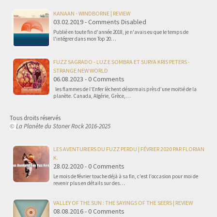
KANAAN - WINDBORNE | REVIEW
03.02.2019 - Comments Disabled
Publié en toute fin d'année 2018, je n'avais eu que le temps de
l'intégrer dans mon Top 20…
FUZZ SAGRADO - LUZ E SOMBRA ET SURYA KRIS PETERS -
STRANGE NEW WORLD
06.08.2023 - 0 Comments
les flammes de l’Enfer lèchent désormais près d’une moitié de la
planète. Canada, Algérie, Grèce,…
Tous droits réservés
La Planète du Stoner Rock 2016-2025
©
LES AVENTURIERS DU FUZZ PERDU | FÉVRIER 2020 PAR FLORIAN
K.
28.02.2020 - 0 Comments
Le mois de février touche déjà à sa fin, c'est l'occasion pour moi de
revenir plus en détails sur des…
VALLEY OF THE SUN : THE SAYINGS OF THE SEERS | REVIEW
08.08.2016 - 0 Comments