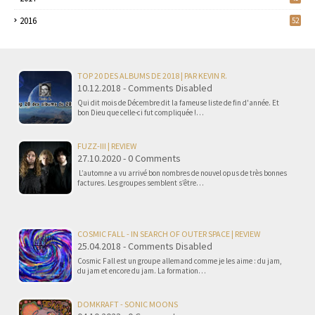
2016
52
TOP 20 DES ALBUMS DE 2018 | PAR KEVIN R.
10.12.2018 - Comments Disabled
Qui dit mois de Décembre dit la fameuse liste de fin d'année. Et
bon Dieu que celle-ci fut compliquée !…
FUZZ-III | REVIEW
27.10.2020 - 0 Comments
L’automne a vu arrivé bon nombres de nouvel opus de très bonnes
factures. Les groupes semblent s’être…
COSMIC FALL - IN SEARCH OF OUTER SPACE | REVIEW
25.04.2018 - Comments Disabled
Cosmic Fall est un groupe allemand comme je les aime : du jam,
du jam et encore du jam. La formation…
DOMKRAFT - SONIC MOONS