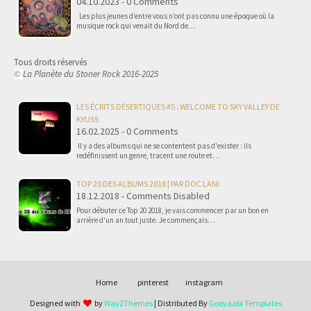
04.10.2023 - 0 Comments
Les plus jeunes d’entre vous n’ont pas connu une époque où la
musique rock qui venait du Nord de…
Tous droits réservés
La Planète du Stoner Rock 2016-2025
©
LES ÉCRITS DÉSERTIQUES #5 : WELCOME TO SKY VALLEY DE
KYUSS
16.02.2025 - 0 Comments
Il y a des albums qui ne se contentent pas d'exister : ils
redéfinissent un genre, tracent une route et…
TOP 20 DES ALBUMS 2018 | PAR DOC LANI
18.12.2018 - Comments Disabled
Pour débuter ce Top 20 2018, je vais commencer par un bon en
arrière d'un an tout juste. Je commençais…
Home
pinterest
instagram
Designed with
by
Way2Themes
| Distributed By
Gooyaabi Templates