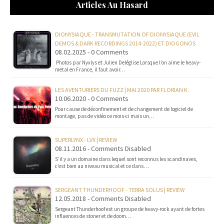
Articles Au Hasard
DIONYSIAQUE - TRANSMUTATION OF DIONYSIAQUE (EVIL
DEMOS & DARK RECORDINGS 2014-2022) ET DIOGONOS
08.02.2025 - 0 Comments
Photos par Nyxlys et Julien Deléglise Lorsque l’on aime le heavy-
metal en France, il faut avoir…
LES AVENTURIERS DU FUZZ | MAI 2020 PAR FLORIAN K.
10.06.2020 - 0 Comments
Pour cause de déconfinement et de changement de logiciel de
montage, pas de vidéo ce mois-ci mais un…
SUPERLYNX - LVX | REVIEW
08.11.2016 - Comments Disabled
S’il y a un domaine dans lequel sont reconnus les scandinaves,
c’est bien au niveau musical et ce dans…
SERGEANT THUNDERHOOF - TERRA SOLUS | REVIEW
12.05.2018 - Comments Disabled
Sergeant Thunderhoof est un groupe de heavy-rock ayant de fortes
influences de stoner et de doom…