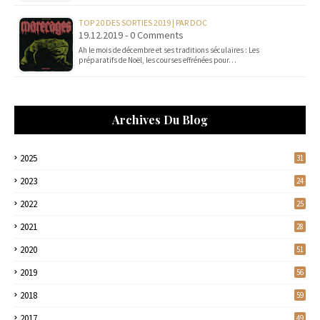
TOP 20 DES SORTIES 2019 | PAR DOC
19.12.2019 - 0 Comments
Ah le mois de décembre et ses traditions séculaires : Les
préparatifs de Noël, les courses effrénées pour…
Archives Du Blog
2025
31
2023
24
2022
25
2021
28
2020
51
2019
56
2018
59
2017
49