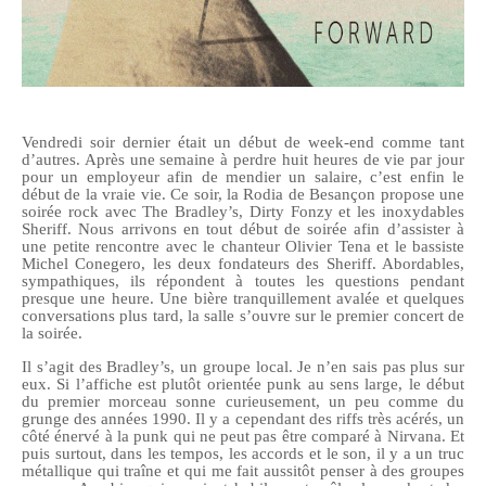
Vendredi soir dernier était un début de week-end comme tant
d’autres. Après une semaine à perdre huit heures de vie par jour
pour un employeur afin de mendier un salaire, c’est enfin le
début de la vraie vie. Ce soir, la Rodia de Besançon propose une
soirée rock avec The Bradley’s, Dirty Fonzy et les inoxydables
Sheriff. Nous arrivons en tout début de soirée afin d’assister à
une petite rencontre avec le chanteur Olivier Tena et le bassiste
Michel Conegero, les deux fondateurs des Sheriff. Abordables,
sympathiques, ils répondent à toutes les questions pendant
presque une heure. Une bière tranquillement avalée et quelques
conversations plus tard, la salle s’ouvre sur le premier concert de
la soirée.
Il s’agit des Bradley’s, un groupe local. Je n’en sais pas plus sur
eux. Si l’affiche est plutôt orientée punk au sens large, le début
du premier morceau sonne curieusement, un peu comme du
grunge des années 1990. Il y a cependant des riffs très acérés, un
côté énervé à la punk qui ne peut pas être comparé à Nirvana. Et
puis surtout, dans les tempos, les accords et le son, il y a un truc
métallique qui traîne et qui me fait aussitôt penser à des groupes