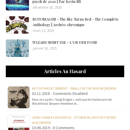
psych de 2020 | Par Kevin Rlt
décembre 16, 2020
ROTOMAGUS - The Sky Turns Red - The Complete
Anthology | Archéo-chronique
mars 15, 2025
WIZARD MUST DIE - L'OR DES FOUS
janvier 18, 2025
Articles Au Hasard
WITCHTHROAT SERPENT - SWALLOW THE VENOM | REVIEW
02.11.2018 - Comments Disabled
Deux ans après « Sang-Dragon », voilà que les toulousains de
Witchthroat Serpent remettent le…
JEAN-CHARLES DESGROUX - STONER-BLUES FOR THE RED
SUN | REVIEW
10.06.2019 - 0 Comments