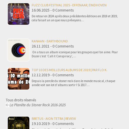
FUZZ CLUB FESTIVAL 2025 - EFFENAAR, EINDHOVEN
16.06.2025 - 0 Comments
De retour en 2024 après deux précédentes éditions en 2018 et 2019,
cela faisait un an que nous prévoyons…
KANAAN - EARTHBOUND
26.11.2021 - 0 Comments
On a tous un album iconique pour les groupes que l’on aime. Pour
Dozer c’est ‘Call it Conspiracy’,…
TOP 10 DES MEILLEURS ALBUMS DE 2019 | PAR FLO K.
12.12.2019 - 0 Comments
Depuis la percée du stoner rock dans le monde musical, chaque
année voit son lot d'albums sortir ! Si 2017…
Tous droits réservés
La Planète du Stoner Rock 2016-2025
©
BRETUS - AION TETRA | REVIEW
19.10.2019 - 0 Comments