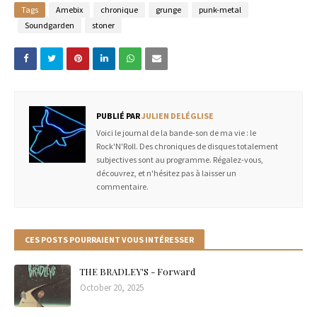
Tags
Amebix
chronique
grunge
punk-metal
Soundgarden
stoner
PUBLIÉ PAR
JULIEN DELÉGLISE
Voici le journal de la bande-son de ma vie : le
Rock'N'Roll. Des chroniques de disques totalement
subjectives sont au programme. Régalez-vous,
découvrez, et n'hésitez pas à laisser un
commentaire.
CES POSTS POURRAIENT VOUS INTÉRESSER
THE BRADLEY'S - Forward
October 20, 2025