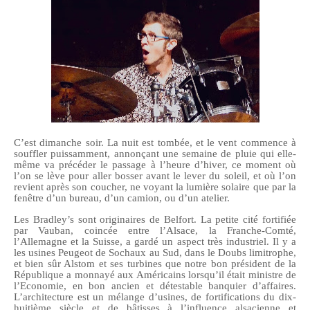
C’est dimanche soir. La nuit est tombée, et le vent commence à
souffler puissamment, annonçant une semaine de pluie qui elle-
même va précéder le passage à l’heure d’hiver, ce moment où
l’on se lève pour aller bosser avant le lever du soleil, et où l’on
revient après son coucher, ne voyant la lumière solaire que par la
fenêtre d’un bureau, d’un camion, ou d’un atelier.
Les Bradley’s sont originaires de Belfort. La petite cité fortifiée
par Vauban, coincée entre l’Alsace, la Franche-Comté,
l’Allemagne et la Suisse, a gardé un aspect très industriel. Il y a
les usines Peugeot de Sochaux au Sud, dans le Doubs limitrophe,
et bien sûr Alstom et ses turbines que notre bon président de la
République a monnayé aux Américains lorsqu’il était ministre de
l’Economie, en bon ancien et détestable banquier d’affaires.
L’architecture est un mélange d’usines, de fortifications du dix-
huitième siècle et de bâtisses à l’influence alsacienne et