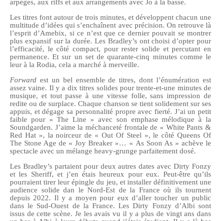
arpèges, aux riffs et aux arrangements avec Jo à la basse.
Les titres font autour de trois minutes, et développent chacun une
multitude d’idées qui s’enchaînent avec précision.
On retrouve là
l’esprit d’Amebix, si ce n’est que ce dernier pouvait se montrer
plus expansif sur la durée. Les Bradley’s ont choisi d’opter pour
l’efficacité, le côté compact, pour rester solide et percutant en
permanence. Et sur un set de quarante-cinq minutes comme le
leur à la Rodia, cela a marché à merveille.
Forward
est un bel ensemble de titres, dont l’énumération est
assez vaine. Il y a dix titres solides pour trente-et-une minutes de
musique, et tout passe à une vitesse folle, sans impression de
redite ou de surplace. Chaque chanson se tient solidement sur ses
appuis, et dégage sa personnalité propre avec fierté. J’ai un petit
faible pour « The Line » avec son emphase mélodique à la
Soundgarden. J’aime la méchanceté frontale de « White Pants &
Red Hat », la noirceur de « Out Of Steel », le côté Queens Of
The Stone Age de « Joy Breaker »… « As Soon As » achève le
spectacle avec un mélange heavy-grunge parfaitement dosé.
Les Bradley’s partaient pour deux autres dates avec Dirty Fonzy
et les Sheriff, et j’en étais heureux pour eux. Peut-être qu’ils
pourraient tirer leur épingle du jeu, et installer définitivement une
audience solide dan le Nord-Est de la France où ils tournent
depuis 2022. Il y a moyen pour eux d’aller toucher un public
dans le Sud-Ouest de la France. Les Dirty Fonzy d’Albi sont
issus de cette scène. Je les avais vu il y a plus de vingt ans dans