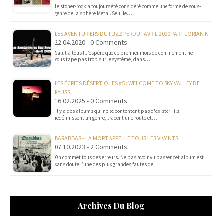
Le stoner-rock a toujours été considéré comme une forme de sous-
genre de la sphère Metal. Seul le…
LES AVENTURIERS DU FUZZ PERDU | AVRIL 2020 PAR FLORIAN K.
22.04.2020 - 0 Comments
Salut à tous ! J’espère que ce premier mois de confinement ne
vous tape pas trop sur le système, dans…
LES ÉCRITS DÉSERTIQUES #5 : WELCOME TO SKY VALLEY DE
KYUSS
16.02.2025 - 0 Comments
Il y a des albums qui ne se contentent pas d'exister : ils
redéfinissent un genre, tracent une route et…
BARABBAS - LA MORT APPELLE TOUS LES VIVANTS
07.10.2023 - 2 Comments
On commet tous des erreurs. Ne pas avoir vu passer cet album est
sans doute l’une des plus grandes fautes de…
Archives Du Blog