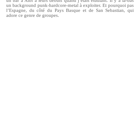
un bar à Albi à leurs débuts quand j’étais étudiant. Il y a là-bas
un background punk-hardcore-metal à exploiter. Et pourquoi pas
l’Espagne, du côté du Pays Basque et de San Sebastian, qui
adore ce genre de groupes.