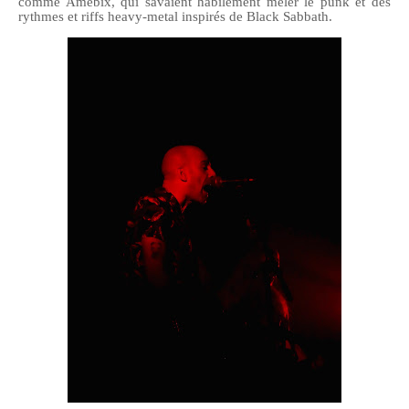
comme Amebix, qui savaient habilement mêler le punk et des
rythmes et riffs heavy-metal inspirés de Black Sabbath.