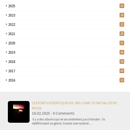
2025
31
2023
24
2022
25
2021
28
2020
51
2019
56
2018
59
2017
49
2016
52
LES ÉCRITS DÉSERTIQUES #5 : WELCOME TO SKY VALLEY DE
KYUSS
16.02.2025 - 0 Comments
Il y a des albums qui ne se contentent pas d'exister : ils
redéfinissent un genre, tracent une route et…