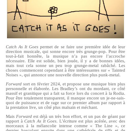
Catch As It Goes
permet de se faire une première idée de leur
direction musicale, qui sonne encore très grunge-pop. Pour être
tout-à-fait honnête, la musique n’a pas encore l’accroche
nécessaire. Elle est solide, bien jouée, il y a de bonnes idées,
mais tout cela sonne un peu trop grunge-metal rabâché. Les
choses commencent cependant à être intéressantes sur « Tainted
Noises », qui annonce une nouvelle direction plus punk-metal.
Forward
sort en février 2024, et propose une musique bien plus
personnelle et élaborée. Les Bradley’s ont du mordant, ce côté
massif et granitique qui a fait sa force lors du concert à la Rodia.
Pour être totalement transparent, il manque encore un je-ne-sais-
quoi de puissance et de rage sur ce premier album par rapport à
la prestation live, un côté plus malsain et méchant.
Mais
Forward
est déjà un très bon effort, et un pas de géant par
rapport à
Catch As It Goes
. L’écriture est plus acérée, avec des
morceaux à la mélancolie intense comme « The Line », ce
dernier basculant ensuite dans une cathédrale de riffs et de