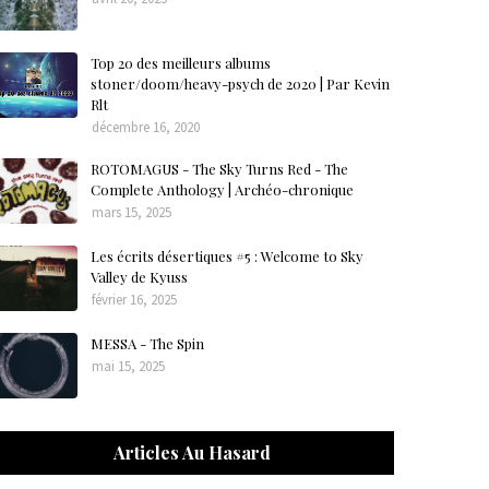
Top 20 des meilleurs albums
stoner/doom/heavy-psych de 2020 | Par Kevin
Rlt
décembre 16, 2020
ROTOMAGUS - The Sky Turns Red - The
Complete Anthology | Archéo-chronique
mars 15, 2025
Les écrits désertiques #5 : Welcome to Sky
Valley de Kyuss
février 16, 2025
MESSA - The Spin
mai 15, 2025
Articles Au Hasard