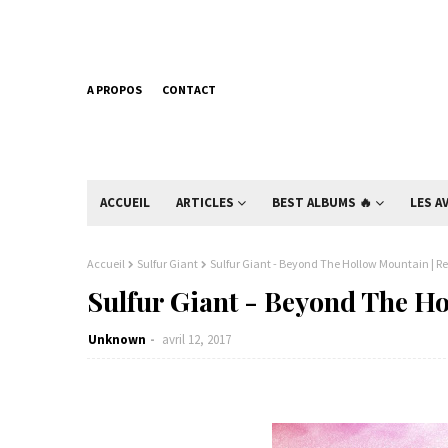
A PROPOS
CONTACT
ACCUEIL
ARTICLES
BEST ALBUMS 🔥
LES A
Accueil
Sulfur Giant
Sulfur Giant - Beyond The Hollow Mountain | R
Sulfur Giant - Beyond The H
Unknown
avril 12, 2017