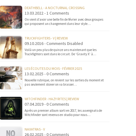
DEATHBELL - A NOCTURNAL CROSSING
13.03.2022 - 1 Comments
On vient d’avoir une belle fin de février avec deux groupes
qui proposent un changement dans leur style…
TRUCKFIGHTERS - V | REVIEW
09.10.2016 - Comments Disabled
Voilà un peu plus de quinze ans maintenant que les
Truckfighters sont dans le circuit. De ‘Gravity X’ à…
LES ÉCOUTES DU MOIS - FÉVRIER 2025
13.02.2025 - 0 Comments
Nouvelle rubrique, on revient sur les sorties du moment et
pas seulement stoner on va brasser…
WITCHFINDER - HAZY RITES | REVIEW
07.04.2019 - 0 Comments
Après un premier album sorti en 2017, les auvergnats de
Witchfinder sont revenus en studio pour nous…
NAXATRAS - V
26.02.2025 - 0 Comments