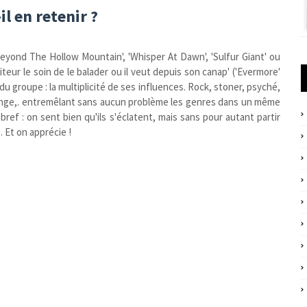
il en retenir ?
yond The Hollow Mountain', 'Whisper At Dawn', 'Sulfur Giant' ou
diteur le soin de le balader ou il veut depuis son canap' ('Evermore'
u groupe : la multiplicité de ses influences. Rock, stoner, psyché,
lange,. entremêlant sans aucun problème les genres dans un même
ref : on sent bien qu'ils s'éclatent, mais sans pour autant partir
. Et on apprécie !