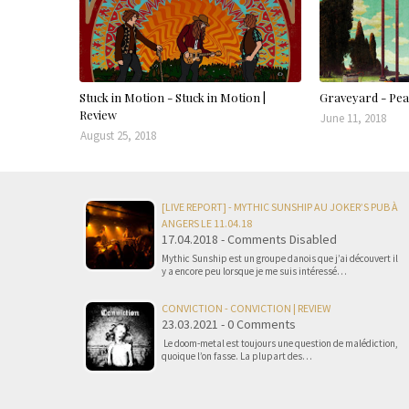
Stuck in Motion - Stuck in Motion |
Graveyard - Pea
Review
June 11, 2018
August 25, 2018
[LIVE REPORT] - MYTHIC SUNSHIP AU JOKER’S PUB À
ANGERS LE 11.04.18
17.04.2018 - Comments Disabled
Mythic Sunship est un groupe danois que j’ai découvert il
y a encore peu lorsque je me suis intéressé…
CONVICTION - CONVICTION | REVIEW
23.03.2021 - 0 Comments
Le doom-metal est toujours une question de malédiction,
quoique l’on fasse. La plupart des…