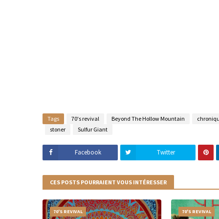
Tags
70's revival
Beyond The Hollow Mountain
chroniq
stoner
Sulfur Giant
Facebook
Twitter
CES POSTS POURRAIENT VOUS INTÉRESSER
70'S REVIVAL
70'S REVIVAL