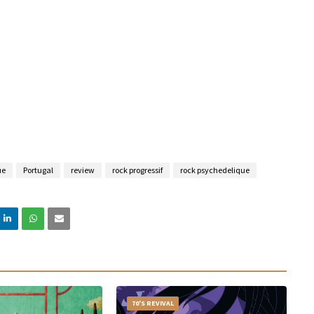
ue
Portugal
review
rock progressif
rock psychedelique
70'S REVIVAL