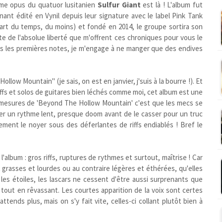
ème opus du quatuor lusitanien
Sulfur Giant
est là ! L'album fut
nant édité en Vynil depuis leur signature avec le label Pink Tank
part du temps, du moins) et fondé en 2014, le groupe sortira son
e de l'absolue liberté que m'offrent ces chroniques pour vous le
s les premières notes, je m'engage à ne manger que des endives
low Mountain" (je sais, on est en janvier, j'suis à la bourre !). Et
iffs et solos de guitares bien léchés comme moi, cet album est une
s mesures de 'Beyond The Hollow Mountain' c'est que les mecs se
er un rythme lent, presque doom avant de le casser pour un truc
lement le noyer sous des déferlantes de riffs endiablés ! Bref le
album : gros riffs, ruptures de rythmes et surtout, maîtrise ! Car
t grasses et lourdes ou au contraire légères et éthérées, qu'elles
les étoiles, les lascars ne cessent d'être aussi surprenants que
 tout en rêvassant. Les courtes apparition de la voix sont certes
ttends plus, mais on s'y fait vite, celles-ci collant plutôt bien à