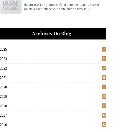
Naxatras est un groupe spécial pour moi. J’ai pu les voir
plusieurs fois leur de leur premières années, la…
Archives Du Blog
2025
31
2023
24
2022
25
2021
28
2020
51
2019
56
2018
59
2017
49
2016
52