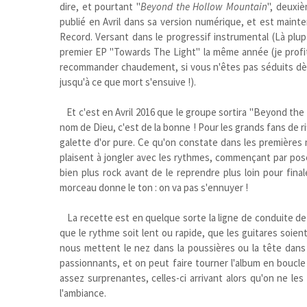
dire, et pourtant "
Beyond the Hollow Mountain
", deuxi
publié en Avril dans sa version numérique, et est mainte
Record. Versant dans le progressif instrumental (Là plu
premier EP "Towards The Light" la même année (je profit
recommander chaudement, si vous n'êtes pas séduits dè
jusqu'à ce que mort s'ensuive !).
Et c'est en Avril 2016 que le groupe sortira "Beyond the Hol
nom de Dieu, c'est de la bonne ! Pour les grands fans de r
galette d'or pure. Ce qu'on constate dans les première
plaisent à jongler avec les rythmes, commençant par pos
bien plus rock avant de le reprendre plus loin pour fina
morceau donne le ton : on va pas s'ennuyer !
La recette est en quelque sorte la ligne de conduite de l'
que le rythme soit lent ou rapide, que les guitares soien
nous mettent le nez dans la poussières ou la tête dans 
passionnants, et on peut faire tourner l'album en boucle
assez surprenantes, celles-ci arrivant alors qu'on ne les a
l'ambiance.