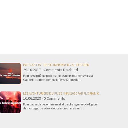
PODCAST #7 - LE STONER-ROCK CALIFORNIEN
29.10.2017 - Comments Disabled
Pour ce septième podcast, nous nous tournons vers la
Californie qui est comme la Terre Sainte du…
LES AVENTURIERS DU FUZZ | MAI 2020 PAR FLORIAN K.
10.06.2020 - 0 Comments
Pour cause de déconfinement et de changement de logiciel
de montage, pas de vidéo ce mois-ci mais un…