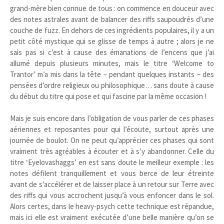
grand-mère bien connue de tous : on commence en douceur avec
des notes astrales avant de balancer des riffs saupoudrés d’une
couche de fuzz. En dehors de ces ingrédients populaires, il y a un
petit côté mystique qui se glisse de temps à autre ; alors je ne
sais pas si c’est à cause des émanations de l’encens que j’ai
allumé depuis plusieurs minutes, mais le titre ‘Welcome to
Trantor’ m’a mis dans la tête – pendant quelques instants – des
pensées d’ordre religieux ou philosophique… sans doute à cause
du début du titre qui pose et qui fascine par la même occasion !
Mais je suis encore dans l’obligation de vous parler de ces phases
aériennes et reposantes pour qui l’écoute, surtout après une
journée de boulot. On ne peut qu’apprécier ces phases qui sont
vraiment très agréables à écouter et à s’y abandonner. Celle du
titre ‘Eyelovashaggs’ en est sans doute le meilleur exemple : les
notes défilent tranquillement et vous berce de leur étreinte
avant de s’accélérer et de laisser place à un retour sur Terre avec
des riffs qui vous accrochent jusqu’à vous enfoncer dans le sol.
Alors certes, dans le heavy-psych cette technique est répandue,
mais ici elle est vraiment exécutée d’une belle manière qu’on se