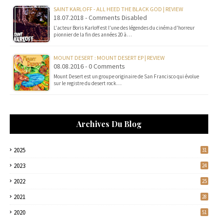
SAINT KARLOFF - ALL HEED THE BLACK GOD | REVIEW
18.07.2018 - Comments Disabled
L'acteur Boris Karloff est l'une des légendes du cinéma d'horreur
pionnier de la fin des années 20 à…
MOUNT DESERT : MOUNT DESERT EP | REVIEW
08.08.2016 - 0 Comments
Mount Desert est un groupe originaire de San Francisco qui évolue
sur le registre du desert rock…
Archives Du Blog
2025
31
2023
24
2022
25
2021
28
2020
51