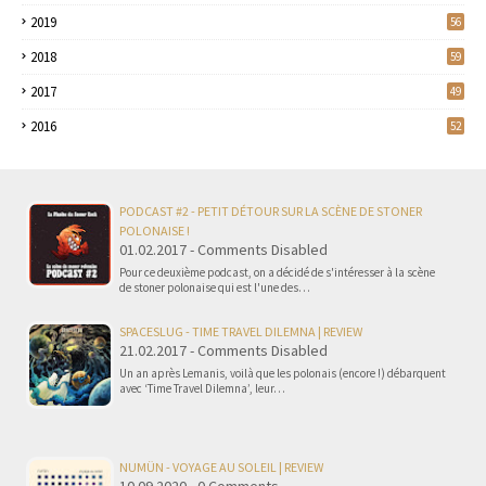
2019
56
2018
59
2017
49
2016
52
PODCAST #2 - PETIT DÉTOUR SUR LA SCÈNE DE STONER
POLONAISE !
01.02.2017 - Comments Disabled
Pour ce deuxième podcast, on a décidé de s'intéresser à la scène
de stoner polonaise qui est l'une des…
SPACESLUG - TIME TRAVEL DILEMNA | REVIEW
21.02.2017 - Comments Disabled
Un an après Lemanis, voilà que les polonais (encore !) débarquent
avec ‘Time Travel Dilemna’, leur…
NUMÜN - VOYAGE AU SOLEIL | REVIEW