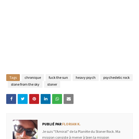
Tags
chronique
fuck the sun
heavy psych
psychedelic rock
stone from the sky
stoner
PUBLIÉ PAR
FLORIAN K.
Je suis "l'Amiral" de la Planète du Stoner Rock. Ma
mission consiste à mener à bien la mission