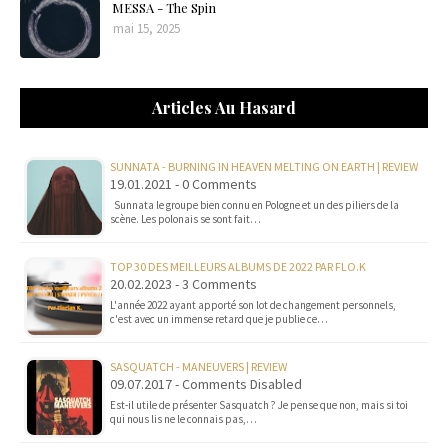
MESSA - The Spin
mai 15, 2025
Articles Au Hasard
SUNNATA - BURNING IN HEAVEN MELTING ON EARTH | REVIEW
19.01.2021 - 0 Comments
Sunnata le groupe bien connu en Pologne et un des piliers de la
scène. Les polonais se sont fait…
TOP 30 DES MEILLEURS ALBUMS DE 2022 PAR FLO.K
20.02.2023 - 3 Comments
L'année 2022 ayant apporté son lot de changement personnels,
c'est avec un immense retard que je publie ce…
SASQUATCH - MANEUVERS | REVIEW
09.07.2017 - Comments Disabled
Est-il utile de présenter Sasquatch ? Je pense que non, mais si toi
qui nous lis ne le connais pas,…