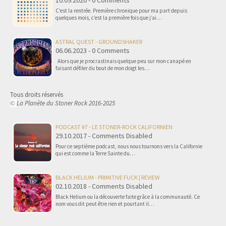
10.09.2020 - 0 Comments
C’est la rentrée. Première chronique pour ma part depuis
quelques mois, c’est la première fois que j’ai…
ASTRAL QUEST - GROUNDSHAKER
06.06.2023 - 0 Comments
Alors que je procrastinais quelque peu sur mon canapé en
faisant défiler du bout de mon doigt les…
Tous droits réservés
La Planète du Stoner Rock 2016-2025
©
PODCAST #7 - LE STONER-ROCK CALIFORNIEN
29.10.2017 - Comments Disabled
Pour ce septième podcast, nous nous tournons vers la Californie
qui est comme la Terre Sainte du…
BLACK HELIUM - PRIMITIVE FUCK | REVIEW
02.10.2018 - Comments Disabled
Black Helium ou la découverte faite grâce à la communauté. Ce
nom vous dit peut être rien et pourtant il…