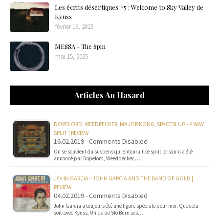
Les écrits désertiques #5 : Welcome to Sky Valley de
Kyuss
février 16, 2025
MESSA - The Spin
mai 15, 2025
Articles Au Hasard
DOPELORD, WEEDPECKER, MAJOR KONG, SPACESLUG - 4 WAY
SPLIT | REVIEW
16.02.2019 - Comments Disabled
On se souvient du suspens qui entourait ce split lorsqu’il a été
annoncé par Dopelord, Weedpecker,…
JOHN GARCIA - JOHN GARCIA AND THE BAND OF GOLD |
REVIEW
04.02.2019 - Comments Disabled
John Garcia a toujours été une figure spéciale pour moi. Que cela
soit avec Kyuss, Unida ou Slo Burn ses…