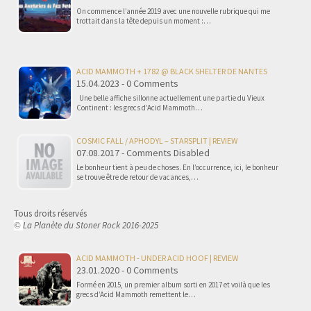
On commence l’année 2019 avec une nouvelle rubrique qui me
trottait dans la tête depuis un moment :…
ACID MAMMOTH + 1782 @ BLACK SHELTER DE NANTES
15.04.2023 - 0 Comments
Une belle affiche sillonne actuellement une partie du Vieux
Continent : les grecs d’Acid Mammoth…
COSMIC FALL / APHODYL – STARSPLIT | REVIEW
07.08.2017 - Comments Disabled
Le bonheur tient à peu de choses. En l’occurrence, ici, le bonheur
se trouve être de retour de vacances,…
Tous droits réservés
La Planète du Stoner Rock 2016-2025
©
ACID MAMMOTH - UNDER ACID HOOF | REVIEW
23.01.2020 - 0 Comments
Formé en 2015, un premier album sorti en 2017 et voilà que les
grecs d’Acid Mammoth remettent le…