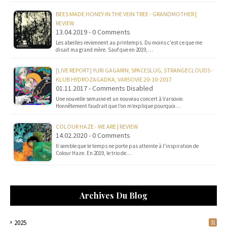
BEES MADE HONEY IN THE VEIN TREE - GRANDMOTHER |
REVIEW
13.04.2019 - 0 Comments
Les abeilles reviennent au printemps. Du moins c'est ce que me
disait ma grand mère. Sauf que en 2019,…
[LIVE REPORT] YURI GAGARIN, SPACESLUG, STRANGECLOUDS -
KLUB HYDROZAGADKA, VARSOVIE 20-10-2017
01.11.2017 - Comments Disabled
Une nouvelle semaine et un nouveau concert à Varsovie.
Honnêtement faudrait que l’on m’explique pourquoi…
COLOUR HAZE - WE ARE | REVIEW
14.02.2020 - 0 Comments
Il semble que le temps ne porte pas atteinte à l'inspiration de
Colour Haze. En 2019, le trio de…
Archives Du Blog
2025
31