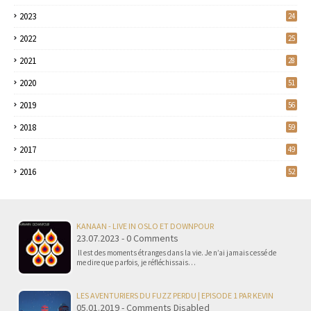
2023
24
2022
25
2021
28
2020
51
2019
56
2018
59
2017
49
2016
52
KANAAN - LIVE IN OSLO ET DOWNPOUR
23.07.2023 - 0 Comments
Il est des moments étranges dans la vie. Je n’ai jamais cessé de
me dire que parfois, je réfléchissais…
LES AVENTURIERS DU FUZZ PERDU | EPISODE 1 PAR KEVIN
05.01.2019 - Comments Disabled