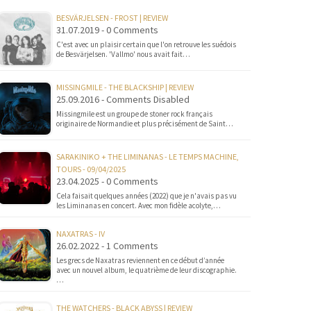
BESVÄRJELSEN - FROST | REVIEW
31.07.2019 - 0 Comments
C'est avec un plaisir certain que l'on retrouve les suédois
de Besvärjelsen. 'Vallmo' nous avait fait…
MISSINGMILE - THE BLACKSHIP | REVIEW
25.09.2016 - Comments Disabled
Missingmile est un groupe de stoner rock français
originaire de Normandie et plus précisément de Saint…
SARAKINIKO + THE LIMINANAS - LE TEMPS MACHINE,
TOURS - 09/04/2025
23.04.2025 - 0 Comments
Cela faisait quelques années (2022) que je n'avais pas vu
les Liminanas en concert. Avec mon fidèle acolyte,…
NAXATRAS - IV
26.02.2022 - 1 Comments
Les grecs de Naxatras reviennent en ce début d’année
avec un nouvel album, le quatrième de leur discographie.
…
THE WATCHERS - BLACK ABYSS | REVIEW