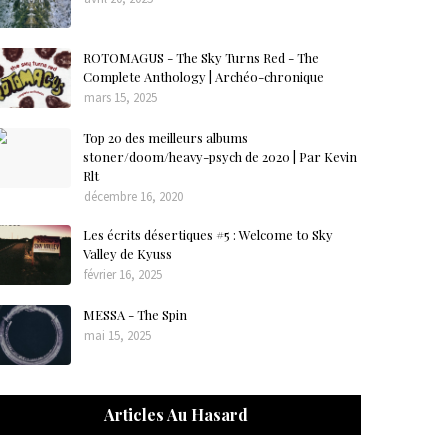
ROTOMAGUS - The Sky Turns Red - The
Complete Anthology | Archéo-chronique
mars 15, 2025
Top 20 des meilleurs albums
stoner/doom/heavy-psych de 2020 | Par Kevin
Rlt
décembre 16, 2020
Les écrits désertiques #5 : Welcome to Sky
Valley de Kyuss
février 16, 2025
MESSA - The Spin
mai 15, 2025
Articles Au Hasard