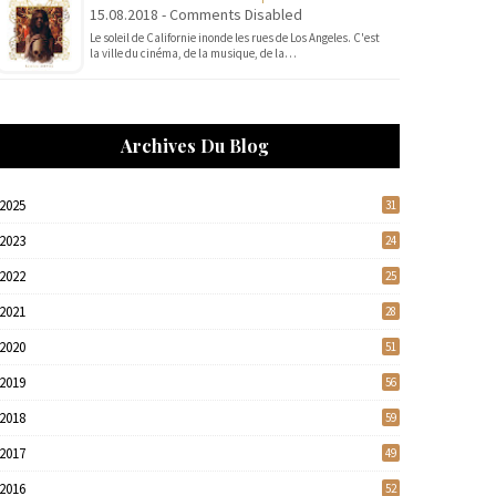
15.08.2018 - Comments Disabled
Le soleil de Californie inonde les rues de Los Angeles. C'est
la ville du cinéma, de la musique, de la…
Archives Du Blog
2025
31
2023
24
2022
25
2021
28
2020
51
2019
56
2018
59
2017
49
2016
52