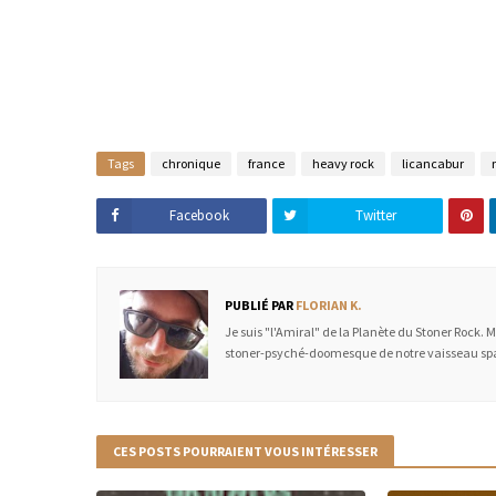
Tags
chronique
france
heavy rock
licancabur
Facebook
Twitter
PUBLIÉ PAR
FLORIAN K.
Je suis "l'Amiral" de la Planète du Stoner Rock. 
stoner-psyché-doomesque de notre vaisseau spa
CES POSTS POURRAIENT VOUS INTÉRESSER