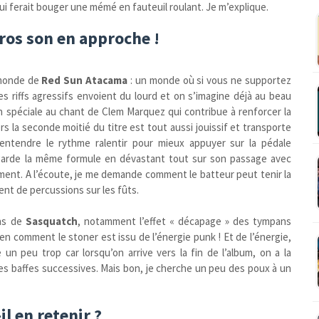
 qui ferait bouger une mémé en fauteuil roulant. Je m’explique.
gros son en approche !
e monde de
Red Sun Atacama
: un monde où si vous ne supportez
. Les riffs agressifs envoient du lourd et on s’imagine déjà au beau
on spéciale au chant de Clem Marquez qui contribue à renforcer la
s la seconde moitié du titre est tout aussi jouissif et transporte
d’entendre le rythme ralentir pour mieux appuyer sur la pédale
’ garde la même formule en dévastant tout sur son passage avec
ement. A l’écoute, je me demande comment le batteur peut tenir la
nt de percussions sur les fûts.
ens de
Sasquatch
, notamment l’effet « décapage » des tympans
en comment le stoner est issu de l’énergie punk ! Et de l’énergie,
un peu trop car lorsqu’on arrive vers la fin de l’album, on a la
es baffes successives. Mais bon, je cherche un peu des poux à un
il en retenir ?