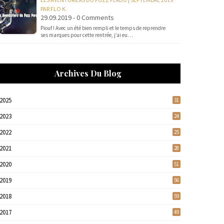
PAR FLO K.
29.09.2019 - 0 Comments
Piouf ! Avec un été bien rempli et le temps de reprendre
ses marques pour cette rentrée, j’ai eu…
Archives Du Blog
2025
31
2023
24
2022
25
2021
28
2020
51
2019
56
2018
59
2017
49