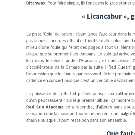
Bitchwax
. Pour faire simple, ils font dans le gros stoner
« Licancabur », 
La piste ‘Gold’ qui ouvre l’album lance l’auditeur dans l
pas la puissance des riffs, il est inutile d’aller plus loin
milieu d’une foule qui ferait des pogos à tout va. Menti
claque que se prennent les tympans. Le solo qui arrive ver
loin dans le désert aride d’Atacama ; et quel plaisir 
d’accélérateur de la Camaro par la suite ! ‘Red Queen
l’impression que les hauts parleurs vont lâcher prochain
cadence en concert puisque c’est un véritable déchaineme
La puissance des riffs fait parfois penser aux californi
qu’on peut ressentir sur leur premier album : ça montre bi
Red Sun Atacama
en a revendre, d’ailleurs sans doute 
sensation que la musique tourne un peu en rond malgré l
chauve puisque l’album reste bon dans son ensemble.
Que faut-