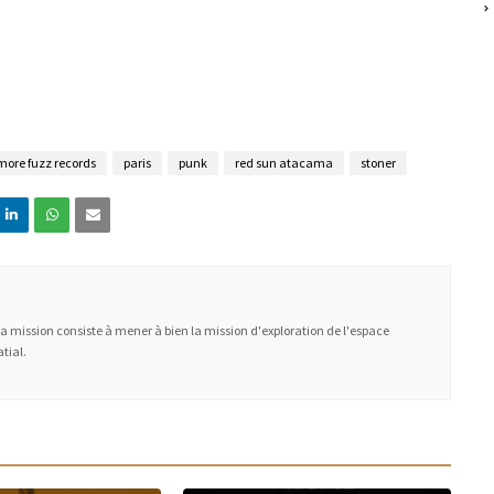
more fuzz records
paris
punk
red sun atacama
stoner
Ma mission consiste à mener à bien la mission d'exploration de l'espace
tial.