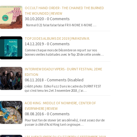
OCCULT HAND ORDER - THE CHAINED THE BURNED
THE WOUNDED | REVIEW
30.10.2020 - 0 Comments
Normal 0 21 false false false FR X-NONE X-NONE …
TOP 20 DES ALBUMS DE 2019 | PAR KEVIN R.
14.12.2019 - 0 Comments
Comme chaque mois de Décembre on repart sur nos
bonnes vieilles habitudes avec le Top 20 de cette année…
INTERVIEW DEADLY VIPERS - DURNT FESTIVAL 2EME
EDITION
06.11.2018 - Comments Disabled
crédit photo : Edko Fuzz Dans le cadre du DURNT FEST
qui s'est tenu les 2 et 3 novembre 2018, j'ai…
ACID KING : MIDDLE OF NOWHERE, CENTER OF
EVERYWHERE | REVIEW
08.08.2016 - 0 Comments
Pour tout fan de stoner (et ses dérivés), il est assez dur de
passer à côté d'Acid King tant ce groupe…
LES AVENTURIERS DU FUZZ PERDU | SEPTEMBRE 2019