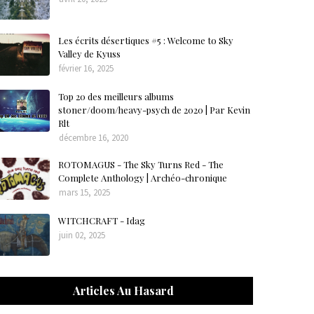
Les écrits désertiques #5 : Welcome to Sky
Valley de Kyuss
février 16, 2025
Top 20 des meilleurs albums
stoner/doom/heavy-psych de 2020 | Par Kevin
Rlt
décembre 16, 2020
ROTOMAGUS - The Sky Turns Red - The
Complete Anthology | Archéo-chronique
mars 15, 2025
WITCHCRAFT - Idag
juin 02, 2025
Articles Au Hasard