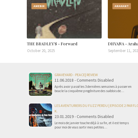
AMEBIX
ARAHANT
THE BRADLEY'S - Forward
DHYANA - Arah
October 20, 2025
September 11, 20
GRAVEYARD - PEACE| REVIEW
11.06.2018 - Comments Disabled
Après avoir passé les 3 dernières semaines à passer en
boucle la cinquième progéniture des suédois de…
LES AVENTURIERS DU FUZZ PERDU | EPISODE 2 PAR FL
K.
23.01.2019 - Comments Disabled
Le mois de janvier touche déjà à sa fin, et il est temps
pour moi de vous sortir mes petites…