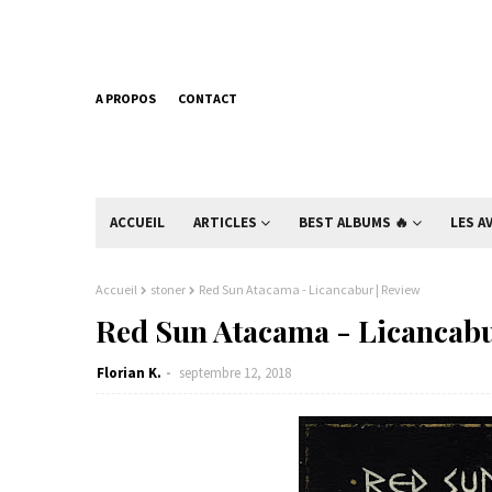
A PROPOS
CONTACT
ACCUEIL
ARTICLES
BEST ALBUMS 🔥
LES A
Accueil
stoner
Red Sun Atacama - Licancabur | Review
Red Sun Atacama - Licancabu
Florian K.
septembre 12, 2018