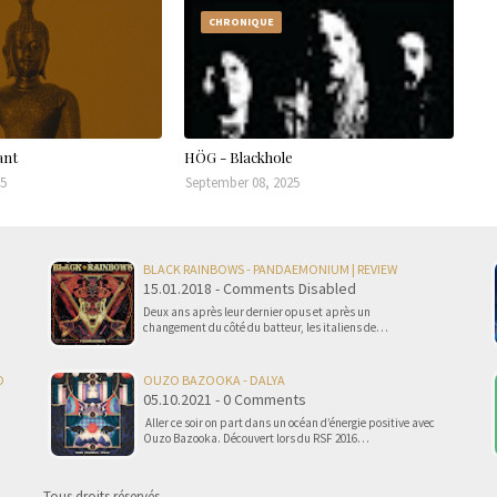
CHRONIQUE
ant
HÖG - Blackhole
25
September 08, 2025
BLACK RAINBOWS - PANDAEMONIUM | REVIEW
15.01.2018 - Comments Disabled
Deux ans après leur dernier opus et après un
changement du côté du batteur, les italiens de…
O
OUZO BAZOOKA - DALYA
05.10.2021 - 0 Comments
Aller ce soir on part dans un océan d’énergie positive avec
Ouzo Bazooka. Découvert lors du RSF 2016…
Tous droits réservés