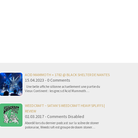
ACID MAMMOTH + 1782 @ BLACK SHELTER DE NANTES
15.04.2023 - 0 Comments
Une belle affiche sillonne actuellement une partie du
Vieux Continent : les grecs d’Acid Mammoth…
WEEDCRAFT – SATAN’S WEEDCRAFT HEAVY SPLIFFS |
REVIEW
02.03.2017 - Comments Disabled
Abordé lors du dernier podcast sur la scène de stoner
polonaise, Weedcraft est groupe de doom stoner…