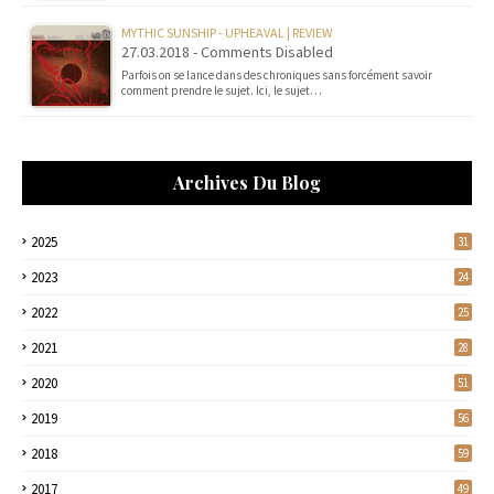
MYTHIC SUNSHIP - UPHEAVAL | REVIEW
27.03.2018 - Comments Disabled
Parfois on se lance dans des chroniques sans forcément savoir
comment prendre le sujet. Ici, le sujet…
Archives Du Blog
2025
31
2023
24
2022
25
2021
28
2020
51
2019
56
2018
59
2017
49