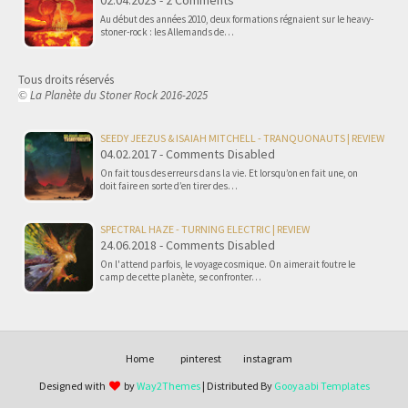
02.04.2023 - 2 Comments
Au début des années 2010, deux formations régnaient sur le heavy-
stoner-rock : les Allemands de…
Tous droits réservés
La Planète du Stoner Rock 2016-2025
©
SEEDY JEEZUS & ISAIAH MITCHELL - TRANQUONAUTS | REVIEW
04.02.2017 - Comments Disabled
On fait tous des erreurs dans la vie. Et lorsqu’on en fait une, on
doit faire en sorte d’en tirer des…
SPECTRAL HAZE - TURNING ELECTRIC | REVIEW
24.06.2018 - Comments Disabled
On l'attend parfois, le voyage cosmique. On aimerait foutre le
camp de cette planète, se confronter…
Home
pinterest
instagram
Designed with
by
Way2Themes
| Distributed By
Gooyaabi Templates