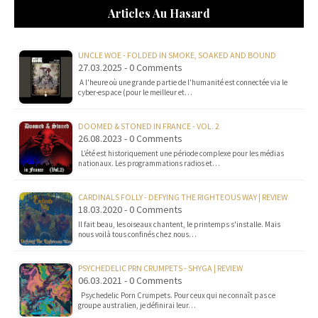
Articles Au Hasard
UNCLE WOE - FOLDED IN SMOKE, SOAKED AND BOUND
27.03.2025 - 0 Comments
A l'heure où une grande partie de l'humanité est connectée via le
cyber-espace (pour le meilleur et…
DOOMED & STONED IN FRANCE - VOL. 2
26.08.2023 - 0 Comments
L’été est historiquement une période complexe pour les médias
nationaux. Les programmations radios et…
CARDINALS FOLLY - DEFYING THE RIGHTEOUS WAY | REVIEW
18.03.2020 - 0 Comments
Il fait beau, les oiseaux chantent, le printemps s'installe. Mais
nous voilà tous confinés chez nous…
PSYCHEDELIC PRN CRUMPETS - SHYGA | REVIEW
06.03.2021 - 0 Comments
Psychedelic Porn Crumpets. Pour ceux qui ne connaît pas ce
groupe australien, je définirai leur…