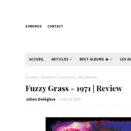
A PROPOS
CONTACT
ACCUEIL
ARTICLES
BEST ALBUMS 🔥
LES A
Accueil
Toulouse
Fuzzy Grass - 1971 | Review
Fuzzy Grass - 1971 | Review
Julien Deléglise
avril 24, 2019