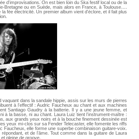
 d'improvisations. On est bien loin du Ska festif local ou de la
nde-Bretagne ou en Suède, mais alors en France, à Toulouse….
 fée électricité. Un premier album vient d'éclore, et il fait plus
ion.
ied vaquant dans la sandale hippie, assis sur les murs de pierres
ribuent à l'effectif : Audric Faucheux au chant et aux machines
t Santiago Gaudry à la batterie. Il y a une jeune femme, et
i à la basse, ni au chant. Laura Luiz tient l'instrument-maître :
uns, aux grands yeux noirs et à la bouche finement dessinée est
es yeux mi-clos sur sa Fender Telecaster, elle fomente les riffs
c Faucheux, elle forme une superbe combinaison guitare-voix.
u répondant, et de l'âme. Tout comme dans la guitare de Laura
et pleine de groove.