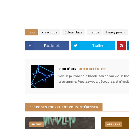
Tags
chronique
Colour Haze
france
heavy psych
Facebook
Twitter
PUBLIÉ PAR
JULIEN DELÉGLISE
Voici le journal de la bande-son de ma vie : le R
programme. Régalez-vous, découvrez, et n'hésit
CES POSTS POURRAIENT VOUS INTÉRESSER
AMEBIX
ARAHANT