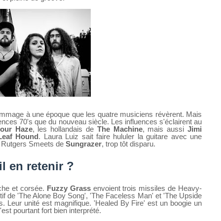
ommage à une époque que les quatre musiciens révèrent. Mais
érences 70's que du nouveau siècle. Les influences s'éclairent au
lour Haze
, les hollandais de
The Machine
, mais aussi
Jimi
eaf Hound
. Laura Luiz sait faire hululer la guitare avec une
ux Rutgers Smeets de
Sungrazer
, trop tôt disparu.
il en retenir ?
che et corsée.
Fuzzy Grass
envoient trois missiles de Heavy-
tif de 'The Alone Boy Song', 'The Faceless Man' et 'The Upside
. Leur unité est magnifique. 'Healed By Fire' est un boogie un
st pourtant fort bien interprété.