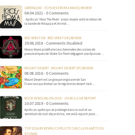
GREENLEAF - ECHOES FROM A MASS | REVIEW
04.04.2021 - 0 Comments
Après un ‘Hear The River’ assez moyen voilà le retour de
la bande de Holappa et Arvind…
RED SPEKTOR - RED SPEKTOR | REVIEW
29.06.2018 - Comments Disabled
Heavy-blues prolétaire Les cheminées des usines de
pneumatiques de Stoke-On-Trent dégagent une épaisse…
MOUNT DESERT : MOUNT DESERT EP | REVIEW
08.08.2016 - 0 Comments
Mount Desert est un groupe originaire de San
Francisco qui évolue sur le registre du desert rock…
ROCK IN BOURLON 2019 - JOUR 2 | LIVE REPORT
10.07.2019 - 0 Comments
Après un apéro qui se prolonge dans la nuit et un
semblant de nuit réparatrice, me voilà reparti pour…
TOP 2016 BY KEVIN | COPILOTE CHEZ LA PLANÈTE DU
STONER