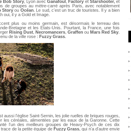
le Bob Story
, Lyon avec
Ganafoul
,
Factory
et
Starshooter,
et
us de groupes au mètre-carré après Paris, avec notablement
b Story
ou
Océan
. Le sud, c'est un truc de touristes. Il y a bien
 oui, il y a Gold et Image.
accent plus ou moins germain, est désormais le terreau des
e-Bretagne et les Etats-Unis. Pourtant, la France, une fois
erger
Rising Dust
,
Necromancers
,
Graffen
ou
Mars Red Sky
.
nu de la ville rose :
Fuzzy Grass
.
t aussi l'église Saint-Sernin, les jolie ruelles de briques rouges,
ser les céréales, alimentées par les eaux de la Garonne. Cette
nfanté l'un des meilleurs groupes de Heavy-Psych de ces dix
trace de la petite équipe de
Fuzzy Grass
, qui n'a d'autre envie