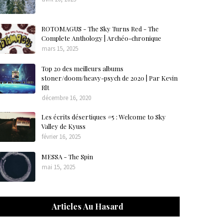
ROTOMAGUS - The Sky Turns Red - The
Complete Anthology | Archéo-chronique
mars 15, 2025
Top 20 des meilleurs albums
stoner/doom/heavy-psych de 2020 | Par Kevin
Rlt
décembre 16, 2020
Les écrits désertiques #5 : Welcome to Sky
Valley de Kyuss
février 16, 2025
MESSA - The Spin
mai 15, 2025
Articles Au Hasard