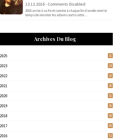
13.12.2016 - Comments Disabled
2016 arrive à sa fin et comme à chaque fin d’année vient le
temps de revisiter les albums sortis cette…
Archives Du Blog
2025
31
2023
24
2022
25
2021
28
2020
51
2019
56
2018
59
2017
49
2016
52