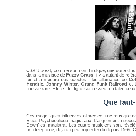
«
1971
» est, comme son nom l'indique, une sorte d'h
dans la musique de
Fuzzy Grass
, il y a autant de réf
fur et à mesure des écoutes : les allemands de
Co
Hendrix
,
Johnny Winter
,
Grand Funk Railroad
et
L
finesse rare. Elle est le digne successeur du talentue
Que faut-
Ces magnifiques influences alimentent une musique ri
Blues Psychédélique magistraux. L'alignement introduc
Down' est magistral. Les quatre musiciens sont révélés
brin téléphoné, déjà un peu trop entendu depuis 1969. C'e