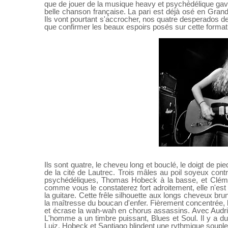
que de jouer de la musique heavy et psychédélique gavée
belle chanson française. La pari est déjà osé en Gra
Ils vont pourtant s'accrocher, nos quatre desperados de la
que confirmer les beaux espoirs posés sur cette format
Ils sont quatre, le cheveu long et bouclé, le doigt de p
de la cité de Lautrec. Trois mâles au poil soyeux cont
psychédéliques, Thomas Hobeck à la basse, et Clémen
comme vous le constaterez fort adroitement, elle n'est n
la guitare. Cette frêle silhouette aux longs cheveux br
la maîtresse du boucan d'enfer. Fièrement concentrée, l
et écrase la wah-wah en chorus assassins. Avec Audri
L'homme a un timbre puissant, Blues et Soul. Il y a d
Luiz. Hobeck et Santiago blindent une rythmique souple 