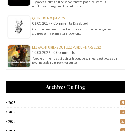
Il y a des albums qui ne se contentent pas d'exister : ils
redéfinissent un genre, tracent une route et…
QILIN - DEMO | REVIEW
02.09.2017 - Comments Disabled
C’est toujours avec un certain plaisir qu’on voit émerger des
groupes sur la scène stoner ; de voir…
LES AVENTURIERS DU FUZZ PERDU - MARS 2022
10.03.2022 - 0 Comments
Avec le printemps qui pointe le bout de son nez, c’est l’occasion
pour nous de nous pencher sur les…
Archives Du Blog
2025
31
2023
24
2022
25
2021
28