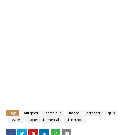
Tags
autoprod
chronique
france
petrichor
qilin
review
stoner instrumental
stoner rock