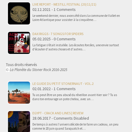
LIVE REPORT - WESTILL FESTIVAL (20/11/21)
02.12.2021 - 1 Comments
Le weekend dernier, nous avons été dans la commune de Vallet en
Loire-Atlantique pour assister à la cinquième…
DAX RIGGS - 7 SONGS FOR SPIDERS
05.02.2025 - 0 Comments
La fatigue s'était installée. Les écoutes forcées, une envie surtout
d'écouter d'autres choses et d'autres…
Tous droits réservés
La Planète du Stoner Rock 2016-2025
©
LE GUIDE DU PETIT STONERNAUT - VOL.2
02.01.2022 - 1 Comments
Tu as peut être un peu abusé du réveillon avant-hier soir ? Tu as
dans ton entourage un pote chelou, avec un…
EGYPT - CRACK AND LINES | REVIEW
28.06.2017 - Comments Disabled
De temps à autres l’univers décide de te faire un cadeau, un peu
comme le 20 juin quand Sasquatch et…