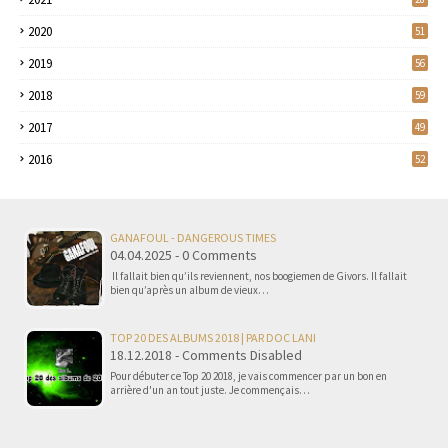
2020
51
2019
56
2018
59
2017
49
2016
52
GANAFOUL - DANGEROUS TIMES
04.04.2025 - 0 Comments
Il fallait bien qu’ils reviennent, nos boogiemen de Givors. Il fallait
bien qu’après un album de vieux…
TOP 20 DES ALBUMS 2018 | PAR DOC LANI
18.12.2018 - Comments Disabled
Pour débuter ce Top 20 2018, je vais commencer par un bon en
arrière d'un an tout juste. Je commençais…