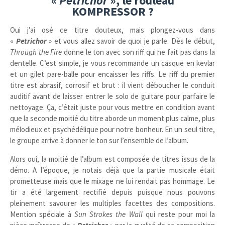
«
Petrichor
», le rouleau
KOMPRESSOR ?
Oui j’ai osé ce titre douteux, mais plongez-vous dans
«
Petrichor
» et vous allez savoir de quoi je parle. Dès le début,
Through the Fire
donne le ton avec son riff qui ne fait pas dans la
dentelle. C’est simple, je vous recommande un casque en kevlar
et un gilet pare-balle pour encaisser les riffs. Le riff du premier
titre est abrasif, corrosif et brut : il vient déboucher le conduit
auditif avant de laisser entrer le solo de guitare pour parfaire le
nettoyage. Ça, c’était juste pour vous mettre en condition avant
que la seconde moitié du titre aborde un moment plus calme, plus
mélodieux et psychédélique pour notre bonheur. En un seul titre,
le groupe arrive à donner le ton sur l’ensemble de l’album.
Alors oui, la moitié de l’album est composée de titres issus de la
démo. A l’époque, je notais déjà que la partie musicale était
prometteuse mais que le mixage ne lui rendait pas hommage. Le
tir a été largement rectifié depuis puisque nous pouvons
pleinement savourer les multiples facettes des compositions.
Mention spéciale à
Sun Strokes the Wall
qui reste pour moi la