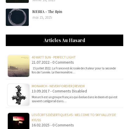
MESSA - The Spin
mai 15, 2025
Articles Au Hasard
40 WATT SUN - PERFECT LIGHT
21.07.2022 - 0 Comments
15 juillet 2022. La France est écrasée de chaleur pour la seconde
fois de l’année. Le thermomètre…
MONARCH - NEVER FOREVER | REVIEW
13.09.2017 - Comments Disabled
Monarch est un groupe français qui évolue dans le doom et qui est
souvent catégorisé dans…
LES ÉCRITS DÉSERTIQUES #5 : WELCOME TO SKY VALLEY DE
KYUSS
16.02.2025 - 0 Comments