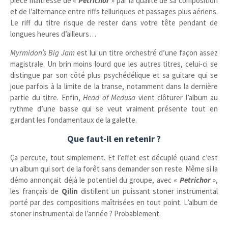
pièce maîtresse de «
Petrichor
» par la qualité de sa composition
et de l’alternance entre riffs telluriques et passages plus aériens.
Le riff du titre risque de rester dans votre tête pendant de
longues heures d’ailleurs…
Myrmidon’s Big Jam
est lui un titre orchestré d’une façon assez
magistrale. Un brin moins lourd que les autres titres, celui-ci se
distingue par son côté plus psychédélique et sa guitare qui se
joue parfois à la limite de la transe, notamment dans la dernière
partie du titre. Enfin,
Head of Medusa
vient clôturer l’album au
rythme d’une basse qui se veut vraiment présente tout en
gardant les fondamentaux de la galette.
Que faut-il en retenir ?
Ça percute, tout simplement. Et l’effet est décuplé quand c’est
un album qui sort de la forêt sans demander son reste. Même si la
démo annonçait déjà le potentiel du groupe, avec «
Petrichor
»,
les français de
Qilin
distillent un puissant stoner instrumental
porté par des compositions maîtrisées en tout point. L’album de
stoner instrumental de l’année ? Probablement.