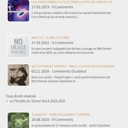
LES AVENTURIERS DU FUZZ PERDU | EPISODE 3 PAR FLO K.
27.02.2019 - 0 Comments
C’est quand on s’attèle à l’écriture d’un nouvel Aventuriers du
Fuzz Perdu qu’on se rend compte à…
WYATT E - ĀL BĒLŪTI DĀRÛ
27.03.2022 - 0 Comments
Ils nous avaient subjugués lors de leur passage au Red Smoke
Festival en 2019, on avait même eu la chance de…
WITCHTHROAT SERPENT - SWALLOW THE VENOM | REVIEW
02.11.2018 - Comments Disabled
Deux ans après « Sang-Dragon », voilà que les toulousains de
Witchthroat Serpent remettent le…
Tous droits réservés
La Planète du Stoner Rock 2016-2025
©
ZQKMGDZ - ORBIT DUALKRAUT | REVIEW
26.08.2016 - 0 Comments
Le space doom est à l’honneur cette année : après l’excellent