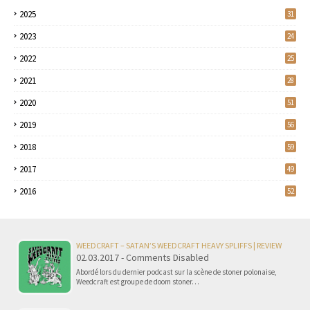
2025
31
2023
24
2022
25
2021
28
2020
51
2019
56
2018
59
2017
49
2016
52
WEEDCRAFT – SATAN’S WEEDCRAFT HEAVY SPLIFFS | REVIEW
02.03.2017 - Comments Disabled
Abordé lors du dernier podcast sur la scène de stoner polonaise,
Weedcraft est groupe de doom stoner…