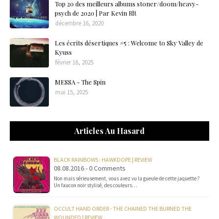
Top 20 des meilleurs albums stoner/doom/heavy-
psych de 2020 | Par Kevin Rlt
décembre 16, 2020
Les écrits désertiques #5 : Welcome to Sky Valley de
Kyuss
février 16, 2025
MESSA - The Spin
mai 15, 2025
Articles Au Hasard
BLACK RAINBOWS : HAWKDOPE | REVIEW
08.08.2016 - 0 Comments
Non mais sérieusement, vous avez vu la gueule de cette jaquette ?
Un faucon noir stylisé, des couleurs…
OCCULT HAND ORDER - THE CHAINED THE BURNED THE
WOUNDED | REVIEW