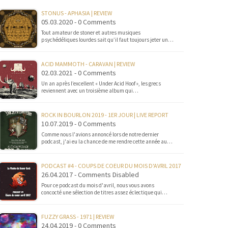
STONUS - APHASIA | REVIEW
05.03.2020 - 0 Comments
Tout amateur de stoner et autres musiques
psychédéliques lourdes sait qu’il faut toujours jeter un…
ACID MAMMOTH - CARAVAN | REVIEW
02.03.2021 - 0 Comments
Un an après l’excellent « Under Acid Hoof », les grecs
reviennent avec un troisième album qui…
ROCK IN BOURLON 2019 - 1ER JOUR | LIVE REPORT
10.07.2019 - 0 Comments
Comme nous l'avions annoncé lors de notre dernier
podcast, j'ai eu la chance de me rendre cette année au…
PODCAST #4 - COUPS DE COEUR DU MOIS D'AVRIL 2017
26.04.2017 - Comments Disabled
Pour ce podcast du mois d'avril, nous vous avons
concocté une sélection de titres assez éclectique qui…
FUZZY GRASS - 1971 | REVIEW
24.04.2019 - 0 Comments