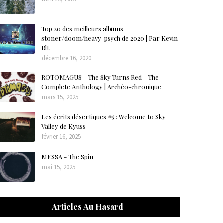
Top 20 des meilleurs albums
stoner/doom/heavy-psych de 2020 | Par Kevin
Rlt
décembre 16, 2020
ROTOMAGUS - The Sky Turns Red - The
Complete Anthology | Archéo-chronique
mars 15, 2025
Les écrits désertiques #5 : Welcome to Sky
Valley de Kyuss
février 16, 2025
MESSA - The Spin
mai 15, 2025
Articles Au Hasard