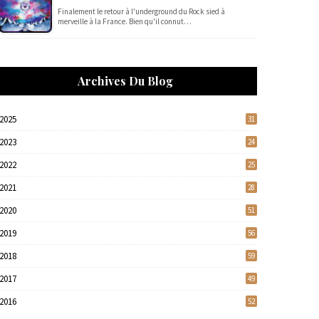
Finalement le retour à l'underground du Rock sied à
merveille à la France. Bien qu'il connut…
Archives Du Blog
2025
31
2023
24
2022
25
2021
28
2020
51
2019
56
2018
59
2017
49
2016
52