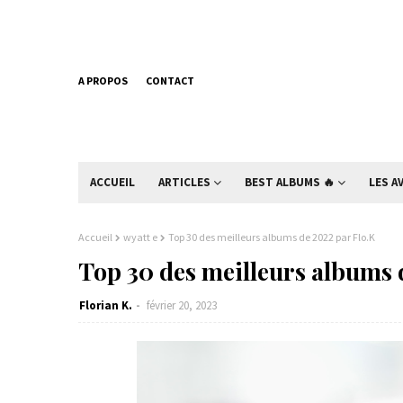
A PROPOS
CONTACT
ACCUEIL
ARTICLES
BEST ALBUMS 🔥
LES A
Accueil
wyatt e
Top 30 des meilleurs albums de 2022 par Flo.K
Top 30 des meilleurs albums 
Florian K.
février 20, 2023