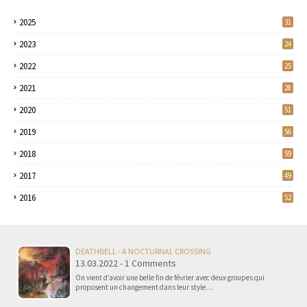
2025
31
2023
24
2022
25
2021
28
2020
51
2019
56
2018
59
2017
49
2016
52
DEATHBELL - A NOCTURNAL CROSSING
13.03.2022 - 1 Comments
On vient d’avoir une belle fin de février avec deux groupes qui
proposent un changement dans leur style…