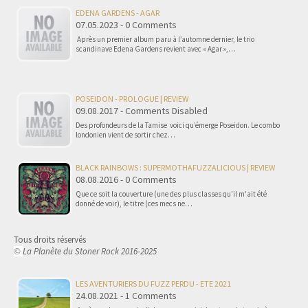
EDENA GARDENS - AGAR
07.05.2023 - 0 Comments
Après un premier album paru à l’automne dernier, le trio
scandinave Edena Gardens revient avec « Agar »,…
POSEIDON - PROLOGUE | REVIEW
09.08.2017 - Comments Disabled
Des profondeurs de la Tamise voici qu’émerge Poseidon. Le combo
londonien vient de sortir chez…
BLACK RAINBOWS : SUPERMOTHAFUZZALICIOUS | REVIEW
08.08.2016 - 0 Comments
Que ce soit la couverture (une des plus classes qu'il m'ait été
donné de voir), le titre (ces mecs ne…
Tous droits réservés
La Planète du Stoner Rock 2016-2025
©
LES AVENTURIERS DU FUZZ PERDU - ETE 2021
24.08.2021 - 1 Comments