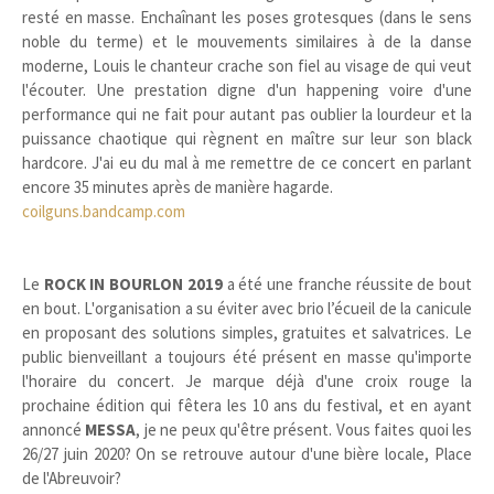
resté en masse. Enchaînant les poses grotesques (dans le sens
noble du terme) et le mouvements similaires à de la danse
moderne, Louis le chanteur crache son fiel au visage de qui veut
l'écouter. Une prestation digne d'un happening voire d'une
performance qui ne fait pour autant pas oublier la lourdeur et la
puissance chaotique qui règnent en maître sur leur son black
hardcore. J'ai eu du mal à me remettre de ce concert en parlant
encore 35 minutes après de manière hagarde.
coilguns.bandcamp.com
Le
ROCK IN BOURLON 2019
a été une franche réussite de bout
en bout. L'organisation a su éviter avec brio l’écueil de la canicule
en proposant des solutions simples, gratuites et salvatrices. Le
public bienveillant a toujours été présent en masse qu'importe
l'horaire du concert. Je marque déjà d'une croix rouge la
prochaine édition qui fêtera les 10 ans du festival, et en ayant
annoncé
MESSA
, je ne peux qu'être présent. Vous faites quoi les
26/27 juin 2020? On se retrouve autour d'une bière locale, Place
de l'Abreuvoir?