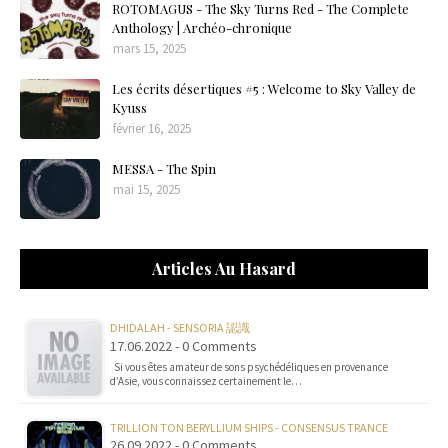
ROTOMAGUS - The Sky Turns Red - The Complete
Anthology | Archéo-chronique
mars 15, 2025
Les écrits désertiques #5 : Welcome to Sky Valley de
Kyuss
février 16, 2025
MESSA - The Spin
mai 15, 2025
Articles Au Hasard
DHIDALAH - SENSORIA 認識
17.06.2022 - 0 Comments
Si vous êtes amateur de sons psychédéliques en provenance
d’Asie, vous connaissez certainement le…
TRILLION TON BERYLLIUM SHIPS - CONSENSUS TRANCE
26.09.2022 - 0 Comments