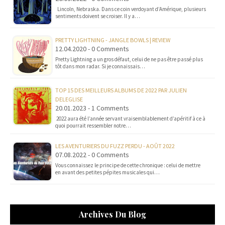
Lincoln, Nebraska. Dans ce coin verdoyant d’Amérique, plusieurs
sentiments doivent se croiser. Il y a…
PRETTY LIGHTNING - JANGLE BOWLS | REVIEW
12.04.2020 - 0 Comments
Pretty Lightning a un gros défaut, celui de ne pas être passé plus
tôt dans mon radar. Si je connaissais…
TOP 15 DES MEILLEURS ALBUMS DE 2022 PAR JULIEN
DELEGLISE
20.01.2023 - 1 Comments
2022 aura été l’année servant vraisemblablement d’apéritif à ce à
quoi pourrait ressembler notre…
LES AVENTURIERS DU FUZZ PERDU - AOÛT 2022
07.08.2022 - 0 Comments
Vous connaissez le principe de cette chronique : celui de mettre
en avant des petites pépites musicales qui…
Archives Du Blog