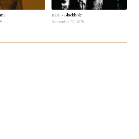
ant
HÖG - Blackhole
25
September 08, 2025