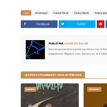
Tags
chronique
Colour Haze
heavy blues
heavy ps
Facebook
Twitter
PUBLIÉ PAR
JULIEN DELÉGLISE
Voici le journal de la bande-son de ma vie : le R
programme. Régalez-vous, découvrez, et n'hésit
CES POSTS POURRAIENT VOUS INTÉRESSER
AMEBIX
ARAHANT