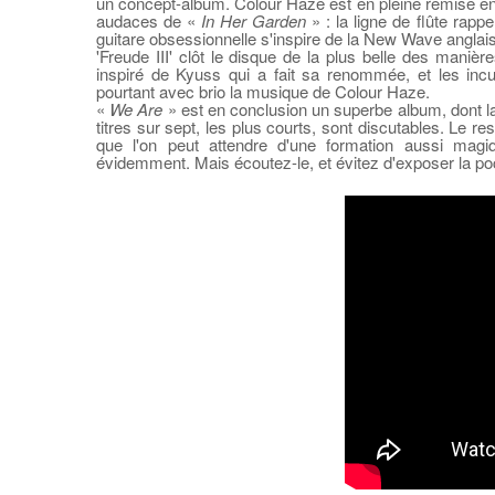
un concept-album. Colour Haze est en pleine remise en 
audaces de «
In Her Garden
» : la ligne de flûte rapp
guitare obsessionnelle s'inspire de la New Wave anglai
'Freude III' clôt le disque de la plus belle des maniè
inspiré de Kyuss qui a fait sa renommée, et les incu
pourtant avec brio la musique de Colour Haze.
«
We Are
» est en conclusion un superbe album, dont la
titres sur sept, les plus courts, sont discutables. Le res
que l'on peut attendre d'une formation aussi mag
évidemment. Mais écoutez-le, et évitez d'exposer la po