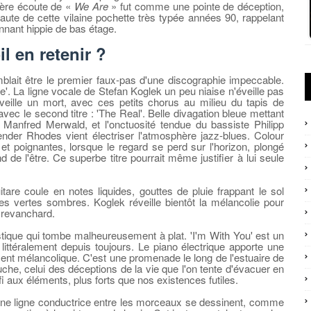
ière écoute de «
We Are
» fut comme une pointe de déception,
 faute de cette vilaine pochette très typée années 90, rappelant
nnant hippie de bas étage.
il en retenir ?
blait être le premier faux-pas d'une discographie impeccable.
re'. La ligne vocale de Stefan Koglek un peu niaise n'éveille pas
eille un mort, avec ces petits chorus au milieu du tapis de
c le second titre : 'The Real'. Belle divagation bleue mettant
 Manfred Merwald, et l'onctuosité tendue du bassiste Philipp
ender Rhodes vient électriser l'atmosphère jazz-blues. Colour
poignantes, lorsque le regard se perd sur l'horizon, plongé
de l'être. Ce superbe titre pourrait même justifier à lui seule
uitare coule en notes liquides, gouttes de pluie frappant le sol
tes vertes sombres. Koglek réveille bientôt la mélancolie pour
 revanchard.
oustique qui tombe malheureusement à plat. 'I'm With You' est un
e littéralement depuis toujours. Le piano électrique apporte une
nt mélancolique. C'est une promenade le long de l'estuaire de
che, celui des déceptions de la vie que l'on tente d'évacuer en
 aux éléments, plus forts que nos existences futiles.
qu'une ligne conductrice entre les morceaux se dessinent, comme