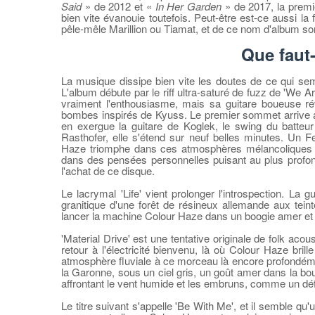
Said
» de 2012 et «
In Her Garden
» de 2017, la prem
bien vite évanouie toutefois. Peut-être est-ce aussi la
pêle-mêle Marillion ou Tiamat, et de ce nom d'album so
Que faut-
La musique dissipe bien vite les doutes de ce qui sem
L'album débute par le riff ultra-saturé de fuzz de 'We A
vraiment l'enthousiasme, mais sa guitare boueuse rév
bombes inspirés de Kyuss. Le premier sommet arrive ave
en exergue la guitare de Koglek, le swing du batteur
Rasthofer, elle s'étend sur neuf belles minutes. Un F
Haze triomphe dans ces atmosphères mélancoliques et 
dans des pensées personnelles puisant au plus profond 
l'achat de ce disque.
Le lacrymal 'Life' vient prolonger l'introspection. La g
granitique d'une forêt de résineux allemande aux tein
lancer la machine Colour Haze dans un boogie amer et
'Material Drive' est une tentative originale de folk ac
retour à l'électricité bienvenu, là où Colour Haze brill
atmosphère fluviale à ce morceau là encore profondéme
la Garonne, sous un ciel gris, un goût amer dans la bou
affrontant le vent humide et les embruns, comme un défi
Le titre suivant s'appelle 'Be With Me', et il semble 