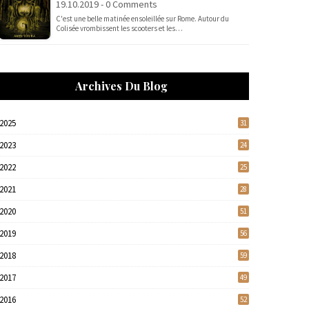
19.10.2019 - 0 Comments
C'est une belle matinée ensoleillée sur Rome. Autour du
Colisée vrombissent les scooters et les…
Archives Du Blog
2025
31
2023
24
2022
25
2021
28
2020
51
2019
56
2018
59
2017
49
2016
52