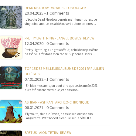
DEAD MEADOW - VOYAGER TO VOYAGER
20.04.2025 - 1 Comments
J’écoute Dead Meadow depuis maintenant presque
vingt-cinq ans. Je les ai découvert autour de leurs…
PRETTY LIGHTNING - JANGLE BOWLS | REVIEW
12.04.2020 - 0 Comments
Pretty Lightning a un gros défaut, celui de ne pas être
passé plus tôt dans mon radar. Si je connaissais…
TOP 15 DES MEILLEURS ALBUMS DE 2021 PAR JULIEN
DELÉGLISE
07.01.2022 - 1 Comments
Eh bien mes amis, on peut dire que cette année 2021
aura été encore merdique, et dans nos…
ASHKAN - ASHKAN | ARCHÉO-CHRONIQUE
06.01.2021 - 0 Comments
Plymouth, dans le Devon, dans le sud-ouest dans
l'Angleterre. Petit Robert s'ennuie sur la côte. Il a…
BRETUS - AION TETRA | REVIEW