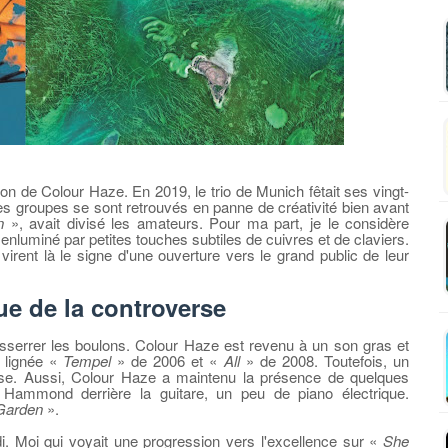
tion de Colour Haze. En 2019, le trio de Munich fêtait ses vingt-
es groupes se sont retrouvés en panne de créativité bien avant
n
», avait divisé les amateurs. Pour ma part, je le considère
 enluminé par petites touches subtiles de cuivres et de claviers.
 virent là le signe d'une ouverture vers le grand public de leur
que de la controverse
 resserrer les boulons. Colour Haze est revenu à un son gras et
e lignée «
Tempel
» de 2006 et «
All
» de 2008. Toutefois, un
esse. Aussi, Colour Haze a maintenu la présence de quelques
 Hammond derrière la guitare, un peu de piano électrique.
 Garden
».
i. Moi qui voyait une progression vers l'excellence sur «
She