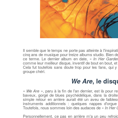
Il semble que le temps ne porte pas atteinte à l'inspira
cinq ans de musique pour treize albums studio. Bien d
ce terme. Le dernier album en date, «
In Her Garde
comme leur meilleur disque, inventif de bout en bout, et
Cela fut toutefois sans doute trop pour les fans, qui y
groupe chéri.
We Are
, le dis
«
We Are
», paru à la fin de l'an dernier, est là pour
baveux, gorgé de blues psychédélique, dans la droit
simple retour en arrière aurait été un aveu de faibl
instruments additionnels : quelques nappes d'orgue
Toutefois, nous sommes loin des audaces de «
In Her
Personnellement, ce pas en arrière m'a un peu refroid