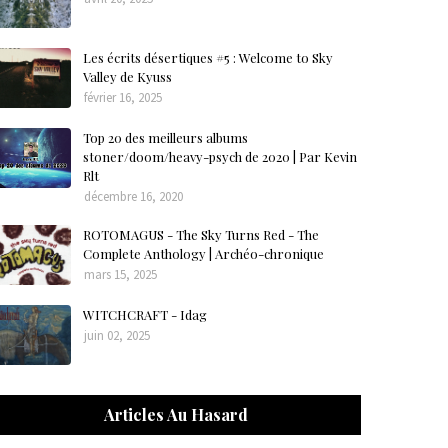
Les écrits désertiques #5 : Welcome to Sky
Valley de Kyuss
février 16, 2025
Top 20 des meilleurs albums
stoner/doom/heavy-psych de 2020 | Par Kevin
Rlt
décembre 16, 2020
ROTOMAGUS - The Sky Turns Red - The
Complete Anthology | Archéo-chronique
mars 15, 2025
WITCHCRAFT - Idag
juin 02, 2025
Articles Au Hasard