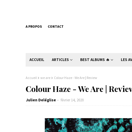
A PROPOS
CONTACT
ACCUEIL
ARTICLES
BEST ALBUMS 🔥
LES A
Accueil
we are
Colour Haze - We Are | Review
Colour Haze - We Are | Revie
Julien Deléglise
février 14, 2020