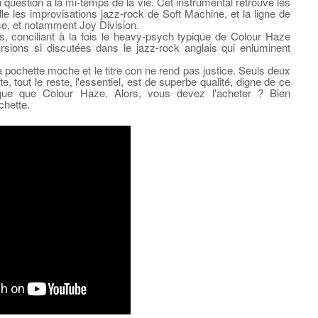
question à la mi-temps de la vie. Cet instrumental retrouve les
elle les improvisations jazz-rock de Soft Machine, et la ligne de
se, et notamment Joy Division.
res, conciliant à la fois le heavy-psych typique de Colour Haze
rsions si discutées dans le jazz-rock anglais qui enluminent
 pochette moche et le titre con ne rend pas justice. Seuls deux
te, tout le reste, l'essentiel, est de superbe qualité, digne de ce
ique que Colour Haze. Alors, vous devez l'acheter ? Bien
chette.