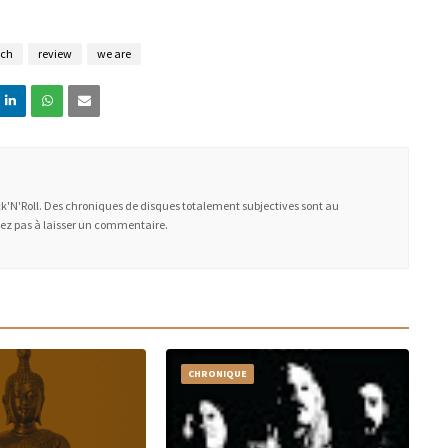
ych
review
we are
ock'N'Roll. Des chroniques de disques totalement subjectives sont au
ez pas à laisser un commentaire.
CHRONIQUE