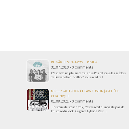
BESVÄRJELSEN - FROST | REVIEW
31.07.2019 - 0 Comments
C'est avec un plaisir certain que l'on retrouve les suédois
de Besvärjelsen. 'Vallmo' nous avait fait…
MC5 + KRAUTROCK + HEAVY FUSION | ARCHÉO-
CHRONIQUE
01.08.2021 - 0 Comments
L’histoire du stoner-rock, c’est le récit d’un vaste pan de
l’histoire du Rock. Ce genre hybride s’est…