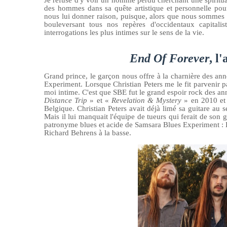
Je refuse d'y voir un homme perdu cherchant une spiritualit
des hommes dans sa quête artistique et personnelle pour
nous lui donner raison, puisque, alors que nous sommes e
bouleversant tous nos repères d'occidentaux capitalis
interrogations les plus intimes sur le sens de la vie.
End Of Forever
, l
Grand prince, le garçon nous offre à la charnière des 
Experiment. Lorsque Christian Peters me le fit parvenir 
moi intime. C'est que SBE fut le grand espoir rock des a
Distance Trip
» et «
Revelation & Mystery
» en 2010 et 
Belgique. Christian Peters avait déjà limé sa guitare au s
Mais il lui manquait l'équipe de tueurs qui ferait de son 
patronyme blues et acide de Samsara Blues Experiment :
Richard Behrens à la basse.