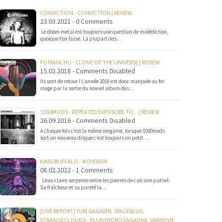
CONVICTION - CONVICTION | REVIEW
23.03.2021 - 0 Comments
Le doom-metal est toujours une question de malédiction,
quoique l’on fasse. La plupart des…
FU MANCHU - CLONE OF THE UNIVERSE | REVIEW
15.02.2018 - Comments Disabled
Ils sont de retour ! L'année 2018 est donc marquée au fer
rouge par la sortie du nouvel album des…
1000MODS - REPEATED EXPOSURE TO... | REVIEW
26.09.2016 - Comments Disabled
A chaque fois c’est la même rengaine, lorsque 1000mods
sort un nouveau disque c’est toujours un petit…
KING BUFFALO - ACHERON
08.02.2022 - 1 Comments
L’eau claire serpente entre les pierres de calcaire patiné.
Sa fraîcheur et sa pureté la…
[LIVE REPORT] YURI GAGARIN, SPACESLUG,
STRANGECLOUDS - KLUB HYDROZAGADKA, VARSOVIE