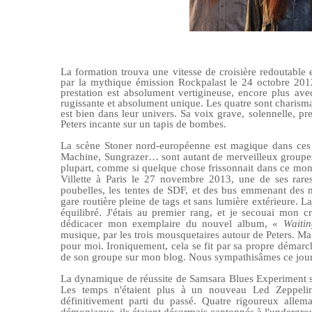
La formation trouva une vitesse de croisière redoutable
par la mythique émission Rockpalast le 24 octobre 2012.
prestation est absolument vertigineuse, encore plus av
rugissante et absolument unique. Les quatre sont charismat
est bien dans leur univers. Sa voix grave, solennelle, p
Peters incante sur un tapis de bombes.
La scène Stoner nord-européenne est magique dans ces
Machine, Sungrazer… sont autant de merveilleux groupe
plupart, comme si quelque chose frissonnait dans ce mon
Villette à Paris le 27 novembre 2013, une de ses rares 
poubelles, les tentes de SDF, et des bus emmenant des m
gare routière pleine de tags et sans lumière extérieure. L
équilibré. J'étais au premier rang, et je secouai mon 
dédicacer mon exemplaire du nouvel album, «
Waitin
musique, par les trois mousquetaires autour de Peters. Ma
pour moi. Ironiquement, cela se fit par sa propre démarch
de son groupe sur mon blog. Nous sympathisâmes ce jou
La dynamique de réussite de Samsara Blues Experiment s
Les temps n'étaient plus à un nouveau Led Zeppelin
définitivement parti du passé. Quatre rigoureux allem