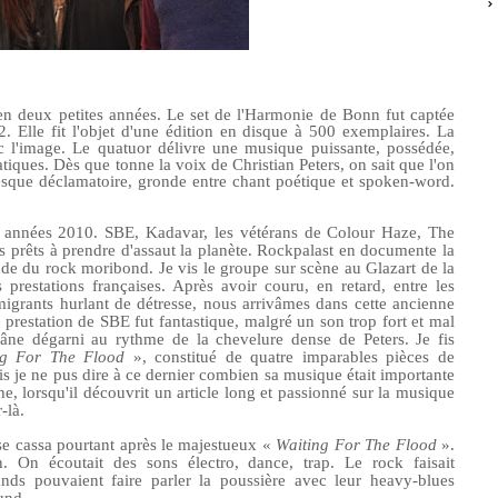
 en deux petites années. Le set de l'Harmonie de Bonn fut captée
 Elle fit l'objet d'une édition en disque à 500 exemplaires. La
ec l'image. Le quatuor délivre une musique puissante, possédée,
iques. Dès que tonne la voix de Christian Peters, on sait que l'on
resque déclamatoire, gronde entre chant poétique et spoken-word.
 années 2010. SBE, Kadavar, les vétérans de Colour Haze, The
s prêts
à prendre
d'assaut la planète. Rockpalast en documente la
de du rock moribond. Je vis le groupe sur scène au Glazart de la
prestations françaises. Après avoir couru, en retard, entre les
igrants hurlant de détresse, nous arrivâmes dans cette ancienne
a prestation de SBE fut fantastique, malgré un son trop fort et mal
crâne
dégarni
au rythme de la chevelure dense de Peters.
Je fis
g For The Flood
», constitué de quatre imparables pièces de
is je ne pus dire à ce dernier combien sa musique était importante
e, lorsqu'il découvrit un article long et passionné sur la musique
r-
là.
e cassa pourtant après le majestueux «
Waiting For The Flood
».
. On écoutait des sons électro, dance,
t
rap. Le rock faisait
ands pouvaient faire parler la poussière avec leur heavy-blues