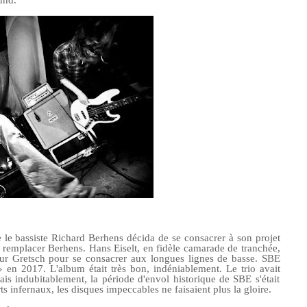
und.
e le bassiste Richard Berhens décida de se consacrer à son projet
 remplacer
Berhens.
Hans Eiselt, en fidèle camarade de
tranchée
,
sur Gretsch pour se consacrer aux longues lignes de basse. SBE
» en 2017.
L'album
était
très bon, indéniablement. Le trio a
vait
is indubitablement, la période d'envol historique de SBE s'était
s infernaux, les disques impeccables ne faisaient plus la gloire.