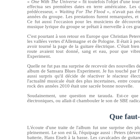
«
One With The Universe
» fit toutefois l'objet d'une to
effectua ses premières dates en terre américaine. Les
prédécesseur, «
Waiting For The Flood
», n'avait pas ém
années du groupe. Les prestations furent remarquées,
Ce fut aussi l'occasion pour les musiciens de découvri
musique lyrique du groupe se prêtait à merveille à ces gr
C'est pourtant à son retour en Europe que Christian Peter
les vallées vertes d'Allemagne et de Pologne.
Il était à p
avoir tourné la page de la guitare électrique. C'était bi
route avaient tout donné, sang et eau, pour que vib
Experiment.
Quelle ne fut pas ma surprise de recevoir des nouvelles d
album de Samsara Blues Experiment. Je fus touché par l'a
aussi surpris qu'il décide de réactiver le réacteur é
l'actualité musicale était des plus incertaines, entre cou
rock des années 2010 était une sacrée bonne nouvelle.
Soudainement, une question me tarauda. Est-ce que C
électroniques, ou allait-il chambouler le son de SBE rad
Que faut-
L'écoute d'une traite de l'album fut une surprise des p
pleinement. Le son est là, l'équipage aussi : Peters
(deven
batte
r
ie, Hans Eiselt à la basse. Les cavalcades de guitar