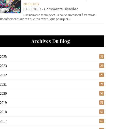
20-10-2017
01.11.2017 - Comments Disabled
Une nouvelle semaine et un nouveau concert à Varsovie.
Honnêtement faudrait que l’on m’explique pourquoi…
Archives Du Blog
2025
31
2023
24
2022
25
2021
28
2020
51
2019
56
2018
59
2017
49