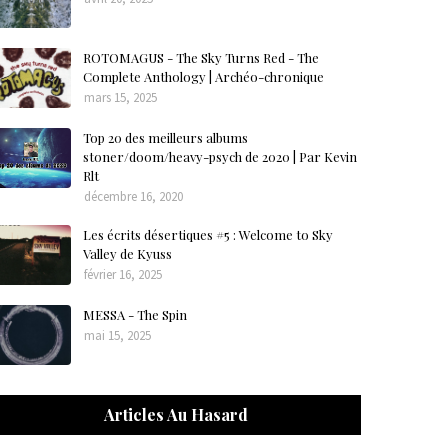
ROTOMAGUS - The Sky Turns Red - The
Complete Anthology | Archéo-chronique
mars 15, 2025
Top 20 des meilleurs albums
stoner/doom/heavy-psych de 2020 | Par Kevin
Rlt
décembre 16, 2020
Les écrits désertiques #5 : Welcome to Sky
Valley de Kyuss
février 16, 2025
MESSA - The Spin
mai 15, 2025
Articles Au Hasard