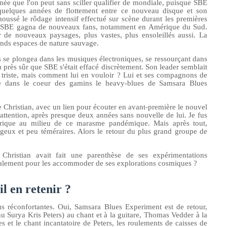
urnée que l'on peut sans sciller qualifier de mondiale, puisque SBE
 quelques années de flottement entre ce nouveau disque et son
oussé le rôdage intensif effectué sur scène durant les premières
 et SBE gagna de nouveaux fans, notamment en Amérique du Sud.
r de nouveaux paysages, plus vastes, plus ensoleillés aussi. La
ands espaces de nature sauvage.
s se plongea dans les musiques électroniques, se ressourçant dans
eu près sûr que SBE s'était effacé discrètement. Son leader semblait
en triste, mais comment lui en vouloir ? Lui et ses compagnons de
re dans le coeur des gamins le heavy-blues de Samsara Blues
e Christian, avec un lien pour écouter en avant-première le nouvel
ttention, après presque deux années sans nouvelle de lui. Je fus
lectrique au milieu de ce marasme pandémique.
Mais après tout,
rageux et peu téméraire
s
. Alors le retour du plus grand groupe de
hristian avait fait une parenthèse de ses expérimentations
icalement pour les accommoder de ses explorations cosmiques ?
il en retenir ?
lus réconfortantes. Oui, Samsara Blues Experiment est de retour,
u Surya Kris Peters)
au chant et à la guitare, Thomas Vedder à la
es et le chant incantatoire de Peters, les roulements de caisses de