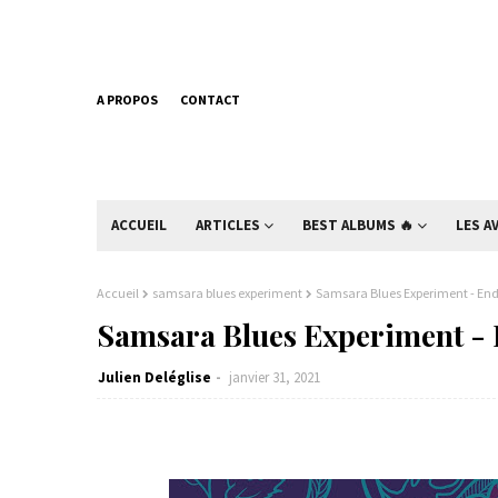
A PROPOS
CONTACT
ACCUEIL
ARTICLES
BEST ALBUMS 🔥
LES A
Accueil
samsara blues experiment
Samsara Blues Experiment - End 
Samsara Blues Experiment - 
Julien Deléglise
janvier 31, 2021