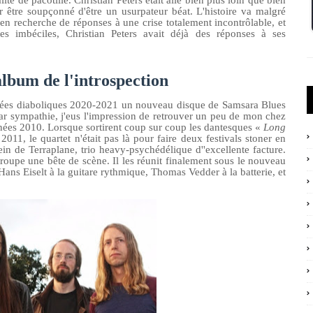
é de pacotille. Christian Peters était allé bien plus loin que bien
 être soupçonné d'être un usurpateur béat. L'histoire va malgré
n recherche de réponses à une crise totalement incontrôlable, et
tes imbéciles, Christian Peters avait déjà des réponses à ses
'album de l'introspection
années diaboliques 2020-2021 un nouveau disque de Samsara Blues
par sympathie, j'eus l'impression de retrouver un peu de mon chez
nnées 2010. Lorsque sortirent coup sur coup les dantesques «
Long
2011, le quartet n'était pas là pour faire deux festivals stoner en
ein de Terraplane, trio heavy-psychédélique d''excellente facture.
groupe une bête de scène. Il les réunit finalement sous le nouveau
Hans Eiselt à la guitare rythmique, Thomas Vedder à la batterie, et