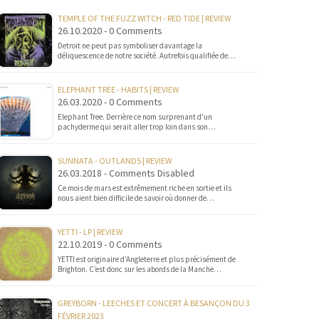
TEMPLE OF THE FUZZ WITCH - RED TIDE | REVIEW
26.10.2020 - 0 Comments
Detroit ne peut pas symboliser davantage la
déliquescence de notre société. Autrefois qualifiée de…
ELEPHANT TREE - HABITS | REVIEW
26.03.2020 - 0 Comments
Elephant Tree. Derrière ce nom surprenant d'un
pachyderme qui serait aller trop loin dans son…
SUNNATA - OUTLANDS | REVIEW
26.03.2018 - Comments Disabled
Ce mois de mars est extrêmement riche en sortie et ils
nous aient bien difficile de savoir où donner de…
YETTI - LP | REVIEW
22.10.2019 - 0 Comments
YETTI est originaire d’Angleterre et plus précisément de
Brighton. C’est donc sur les abords de la Manche…
GREYBORN - LEECHES ET CONCERT À BESANÇON DU 3
FÉVRIER 2023