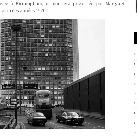
asée à Birmingham, et qui sera privatisée par Margaret
la fin des années 1970.