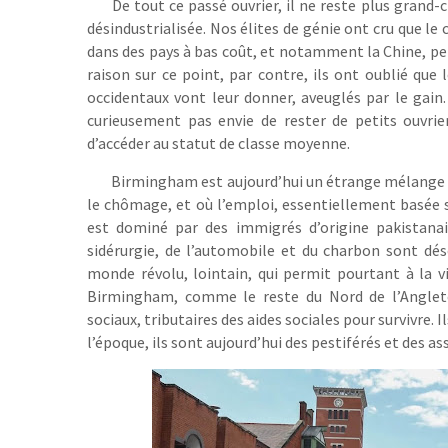
De tout ce passé ouvrier, il ne reste plus gran
désindustrialisée. Nos élites de génie ont cru que le 
dans des pays à bas coût, et notamment la Chine, perm
raison sur ce point, par contre, ils ont oublié que 
occidentaux vont leur donner, aveuglés par le gain. 
curieusement pas envie de rester de petits ouvrier
d’accéder au statut de classe moyenne.
Birmingham est aujourd’hui un étrange mélange 
le chômage, et où l’emploi, essentiellement basée s
est dominé par des immigrés d’origine pakistanai
sidérurgie, de l’automobile et du charbon sont dés
monde révolu, lointain, qui permit pourtant à la v
Birmingham, comme le reste du Nord de l’Anglete
sociaux, tributaires des aides sociales pour survivre
l’époque, ils sont aujourd’hui des pestiférés et des ass