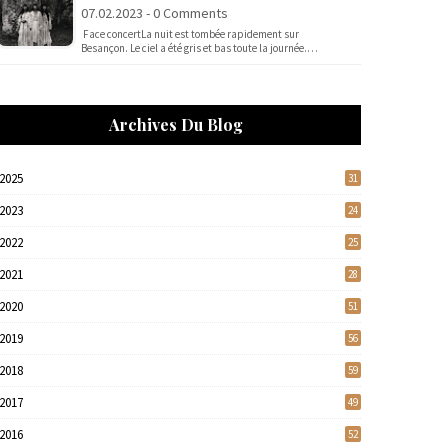
07.02.2023 - 0 Comments
Face concertLa nuit est tombée rapidement sur
Besançon. Le ciel a été gris et bas toute la journée.…
Archives Du Blog
2025
31
2023
24
2022
25
2021
28
2020
51
2019
56
2018
59
2017
49
2016
52