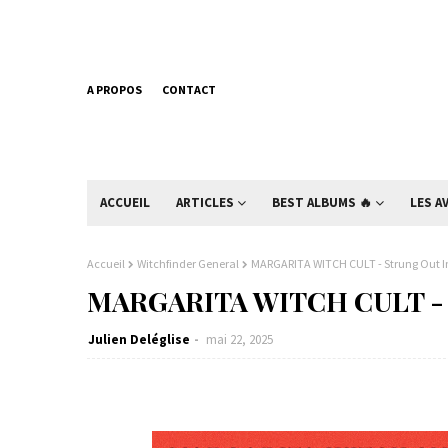
A PROPOS
CONTACT
ACCUEIL
ARTICLES
BEST ALBUMS 🔥
LES A
Accueil
Witchfinder General
MARGARITA WITCH CULT - Strung Out In
MARGARITA WITCH CULT - St
Julien Deléglise
mai 22, 2025