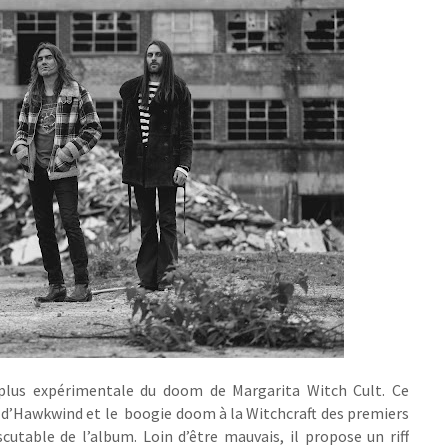
lus expérimentale du doom de Margarita Witch Cult. Ce
d’Hawkwind et le boogie doom à la Witchcraft des premiers
scutable de l’album. Loin d’être mauvais, il propose un riff