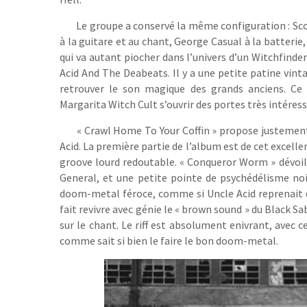
Le groupe a conservé la même configuration : Sco
à la guitare et au chant, George Casual à la batteri
qui va autant piocher dans l’univers d’un Witchfinde
Acid And The Deabeats. Il y a une petite patine vinta
retrouver le son magique des grands anciens. Ce
Margarita Witch Cult s’ouvrir des portes très intéres
« Crawl Home To Your Coffin » propose justement
Acid. La première partie de l’album est de cet excelle
groove lourd redoutable. « Conqueror Worm » dévoil
General, et une petite pointe de psychédélisme noi
doom-metal féroce, comme si Uncle Acid reprenait du
fait revivre avec génie le « brown sound » du Black S
sur le chant. Le riff est absolument enivrant, avec 
comme sait si bien le faire le bon doom-metal.