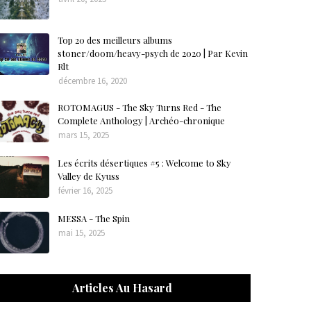
Top 20 des meilleurs albums
stoner/doom/heavy-psych de 2020 | Par Kevin
Rlt
décembre 16, 2020
ROTOMAGUS - The Sky Turns Red - The
Complete Anthology | Archéo-chronique
mars 15, 2025
Les écrits désertiques #5 : Welcome to Sky
Valley de Kyuss
février 16, 2025
MESSA - The Spin
mai 15, 2025
Articles Au Hasard