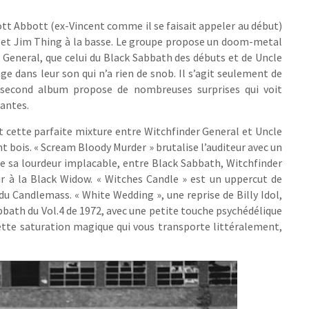
tt Abbott (ex-Vincent comme il se faisait appeler au début)
e, et Jim Thing à la basse. Le groupe propose un doom-metal
r General, que celui du Black Sabbath des débuts et de Uncle
ge dans leur son qui n’a rien de snob. Il s’agit seulement de
 second album propose de nombreuses surprises qui voit
santes.
 cette parfaite mixture entre Witchfinder General et Uncle
nt bois. « Scream Bloody Murder » brutalise l’auditeur avec un
e sa lourdeur implacable, entre Black Sabbath, Witchfinder
r à la Black Widow. « Witches Candle » est un uppercut de
 Candlemass. « White Wedding », une reprise de Billy Idol,
abbath du Vol.4 de 1972, avec une petite touche psychédélique
cette saturation magique qui vous transporte littéralement,