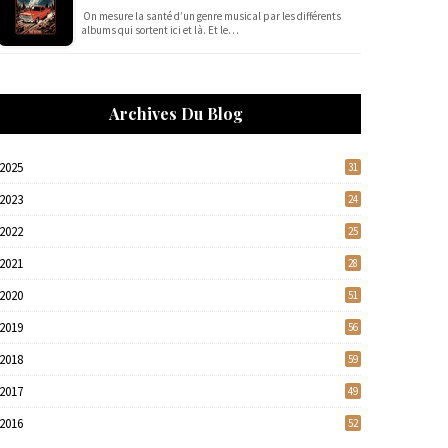
On mesure la santé d’un genre musical par les différents
albums qui sortent ici et là. Et le…
Archives Du Blog
2025
31
2023
24
2022
25
2021
28
2020
51
2019
56
2018
59
2017
49
2016
52