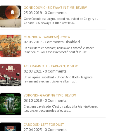
GONE COSMIC - SIDEWAYS IN TIME | REVIEW
25.03.2019 - 0 Comments
Gone Cosmic est un groupe qui nous vient de Calgary au
Canada. « Sideways in Time » est leur…
MOONBOW - WARBEAR | REVIEW
02.05.2017 - Comments Disabled
Dans le dernier podcast, nous avons abordé le stoner
‘américain’. Nous avons reproché peut être une…
ACID MAMMOTH - CARAVAN | REVIEW
02.03.2021 - 0 Comments
Un an après l’excellent « Under Acid Hoof », les grecs
reviennent avec un troisième album qui…
VOKONIS - GRASPING TIME | REVIEW
03.10.2019 - 0 Comments
C'est une cavalcade. C'est un galop à la fois héroïque et
lugubre, entrecoupé de curieuses…
CABOOSE - LEFT FOR DUST
27.04.2025 - 0 Comments