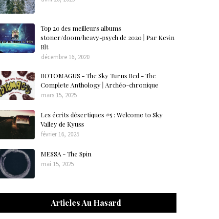
Top 20 des meilleurs albums
stoner/doom/heavy-psych de 2020 | Par Kevin
Rlt
décembre 16, 2020
ROTOMAGUS - The Sky Turns Red - The
Complete Anthology | Archéo-chronique
mars 15, 2025
Les écrits désertiques #5 : Welcome to Sky
Valley de Kyuss
février 16, 2025
MESSA - The Spin
mai 15, 2025
Articles Au Hasard