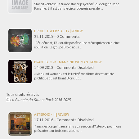
Stoned Void est un trio de stoner psychédélique originaire de
Paname. S’il est dans le circuit depuis près de…
DROID - HYPERREALITY | REVIEW
22.11.2019 - 0 Comments
Décidément, l’Australie possède une scène qui est en pleine
ébullition. Le groupe Droid nous…
BRANT BJORK - MANKIND WOMAN | REVIEW
14.09.2018 - Comments Disabled
« Mankind Woman » est le treizième album de cet artiste
prolifique qu’est Brant Bjork. Et…
Tous droits réservés
La Planète du Stoner Rock 2016-2025
©
ASTEROID - III | REVIEW
17.11.2016 - Comments Disabled
7 ans c’est ce qu’il aura fallu aux suédois d’Asteroid pour nous
présenter leur troisième album…