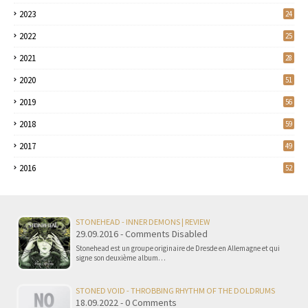
2023
24
2022
25
2021
28
2020
51
2019
56
2018
59
2017
49
2016
52
STONEHEAD - INNER DEMONS | REVIEW
29.09.2016 - Comments Disabled
Stonehead est un groupe originaire de Dresde en Allemagne et qui
signe son deuxième album…
STONED VOID - THROBBING RHYTHM OF THE DOLDRUMS
18.09.2022 - 0 Comments