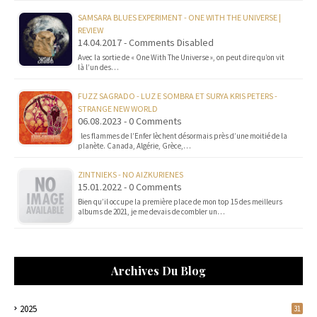
SAMSARA BLUES EXPERIMENT - ONE WITH THE UNIVERSE |
REVIEW
14.04.2017 - Comments Disabled
Avec la sortie de « One With The Universe », on peut dire qu’on vit
là l’un des…
FUZZ SAGRADO - LUZ E SOMBRA ET SURYA KRIS PETERS -
STRANGE NEW WORLD
06.08.2023 - 0 Comments
les flammes de l’Enfer lèchent désormais près d’une moitié de la
planète. Canada, Algérie, Grèce,…
ZINTNIEKS - NO AIZKURIENES
15.01.2022 - 0 Comments
Bien qu’il occupe la première place de mon top 15 des meilleurs
albums de 2021, je me devais de combler un…
Archives Du Blog
2025
31