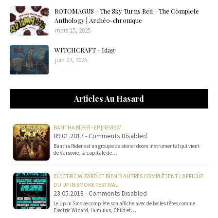
ROTOMAGUS - The Sky Turns Red - The Complete
Anthology | Archéo-chronique
mars 15, 2025
WITCHCRAFT - Idag
juin 02, 2025
Articles Au Hasard
BANTHA RIDER - EP | REVIEW
09.01.2017 - Comments Disabled
Bantha Rider est un groupe de stoner doom instrumental qui vient
de Varsovie, la capitale de…
ELECTRIC WIZARD ET BIEN D'AUTRES COMPLÈTENT L'AFFICHE
DU UP IN SMOKE FESTIVAL
23.05.2018 - Comments Disabled
Le Up in Smoke complète son affiche avec de belles têtes comme
Electric Wizard, Humulus, Child et…