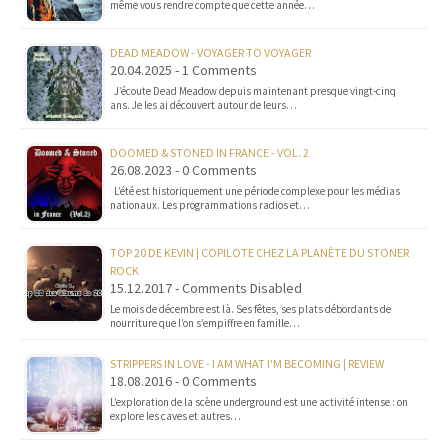
même vous rendre compte que cette année…
DEAD MEADOW - VOYAGER TO VOYAGER
20.04.2025 - 1 Comments
J’écoute Dead Meadow depuis maintenant presque vingt-cinq
ans. Je les ai découvert autour de leurs…
DOOMED & STONED IN FRANCE - VOL. 2
26.08.2023 - 0 Comments
L’été est historiquement une période complexe pour les médias
nationaux. Les programmations radios et…
TOP 20 DE KEVIN | COPILOTE CHEZ LA PLANÈTE DU STONER
ROCK
15.12.2017 - Comments Disabled
Le mois de décembre est là. Ses fêtes, ses plats débordants de
nourriture que l’on s’empiffre en famille…
STRIPPERS IN LOVE - I AM WHAT I'M BECOMING | REVIEW
18.08.2016 - 0 Comments
L’exploration de la scène underground est une activité intense : on
explore les caves et autres…