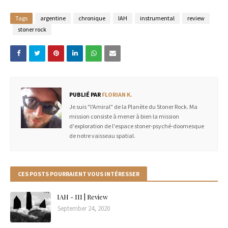
Tags
argentine
chronique
IAH
instrumental
review
stoner rock
PUBLIÉ PAR
FLORIAN K.
Je suis "l'Amiral" de la Planète du Stoner Rock. Ma
mission consiste à mener à bien la mission
d'exploration de l'espace stoner-psyché-doomesque
de notre vaisseau spatial.
CES POSTS POURRAIENT VOUS INTÉRESSER
IAH - III | Review
September 24, 2020