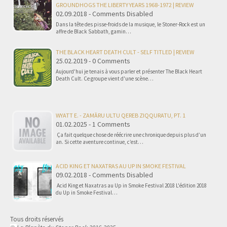
GROUNDHOGS THE LIBERTY YEARS 1968-1972 | REVIEW
02.09.2018 - Comments Disabled
Dans la tête des pisse-froids de la musique, le Stoner-Rock est un
affre de Black Sabbath, gamin…
THE BLACK HEART DEATH CULT - SELF TITLED | REVIEW
25.02.2019 - 0 Comments
Aujourd'hui je tenais à vous parler et présenter The Black Heart
Death Cult. Ce groupe vient d'une scène…
WYATT E. - ZAMĀRU ULTU QEREB ZIQQURATU, PT. 1
01.02.2025 - 1 Comments
Ça fait quelque chose de réécrire une chronique depuis plus d’un
an. Si cette aventure continue, c’est…
ACID KING ET NAXATRAS AU UP IN SMOKE FESTIVAL
09.02.2018 - Comments Disabled
Acid King et Naxatras au Up in Smoke Festival 2018 L'édition 2018
du Up in Smoke Festival…
Tous droits réservés