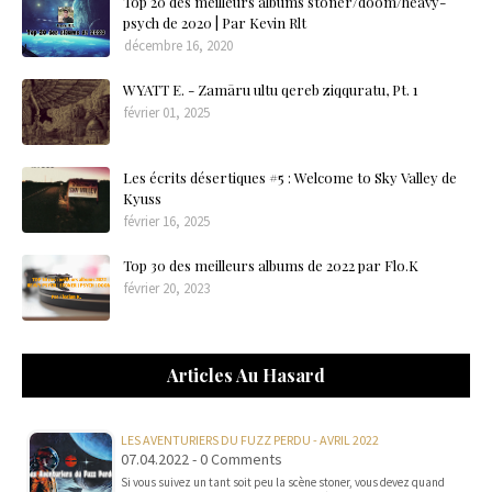
Top 20 des meilleurs albums stoner/doom/heavy-
psych de 2020 | Par Kevin Rlt
décembre 16, 2020
WYATT E. - Zamāru ultu qereb ziqquratu, Pt. 1
février 01, 2025
Les écrits désertiques #5 : Welcome to Sky Valley de
Kyuss
février 16, 2025
Top 30 des meilleurs albums de 2022 par Flo.K
février 20, 2023
Articles Au Hasard
LES AVENTURIERS DU FUZZ PERDU - AVRIL 2022
07.04.2022 - 0 Comments
Si vous suivez un tant soit peu la scène stoner, vous devez quand