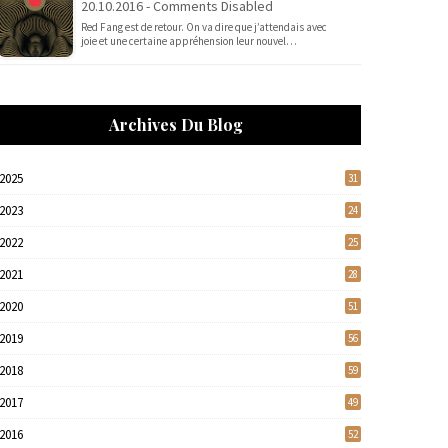
20.10.2016 - Comments Disabled
Red Fang est de retour. On va dire que j’attendais avec
joie et une certaine appréhension leur nouvel…
Archives Du Blog
2025
31
2023
24
2022
25
2021
28
2020
51
2019
56
2018
59
2017
49
2016
52