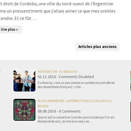
t droit de Cordoba, une ville du nord-ouest de l’Argentine.
omme un pressentiment que j’allais aimer ce que mes oreilles
tendre. Et ce fût …
 lire plus »
Articles plus anciens
U
PORTRAIT #4 - FU MANCHU
01.11.2016 - Comments Disabled
Fu Manchu, c’est un peu comme la raclette (le plat officiel
des stonerheads français) : c’est…
BLACK RAINBOWS : SUPERMOTHAFUZZALICIOUS |
REVIEW
08.08.2016 - 0 Comments
Que ce soit la couverture (une des plus classes qu'il m'ait
été donné de voir), le titre (ces mecs ne…