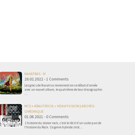
NAXATRAS - IV
26.02.2022 - 1 Comments
Les grecs de Naxatras reviennent en ce début d’année
avec un nouvel album, le quatrième de leur discographie.
…
MC5 + KRAUTROCK + HEAVY FUSION | ARCHÉO-
CHRONIQUE
01.08.2021 - 0 Comments
L’histoire du stoner-rock, c’est le récit d’un vaste pan de
l’histoire du Rock. Ce genre hybride s’est…