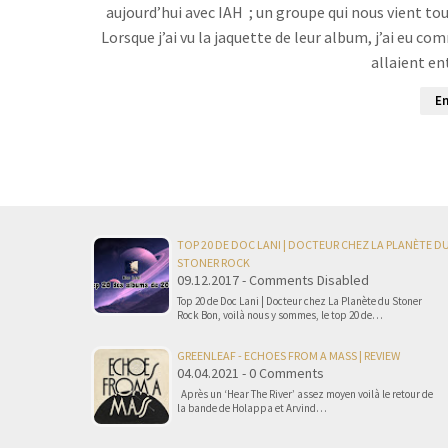
aujourd’hui avec IAH ; un groupe qui nous vient tou
Lorsque j’ai vu la jaquette de leur album, j’ai eu c
allaient en
En
TOP 20 DE DOC LANI | DOCTEUR CHEZ LA PLANÈTE D
STONER ROCK
09.12.2017 - Comments Disabled
Top 20 de Doc Lani | Docteur chez La Planète du Stoner
Rock Bon, voilà nous y sommes, le top 20 de…
GREENLEAF - ECHOES FROM A MASS | REVIEW
04.04.2021 - 0 Comments
Après un ‘Hear The River’ assez moyen voilà le retour de
la bande de Holappa et Arvind…