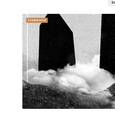
En
STONER ROCK