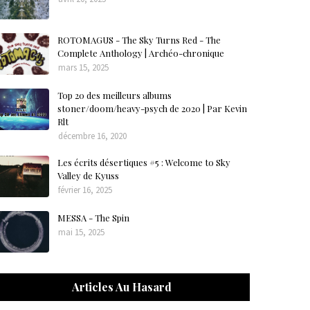
ROTOMAGUS - The Sky Turns Red - The
Complete Anthology | Archéo-chronique
mars 15, 2025
Top 20 des meilleurs albums
stoner/doom/heavy-psych de 2020 | Par Kevin
Rlt
décembre 16, 2020
Les écrits désertiques #5 : Welcome to Sky
Valley de Kyuss
février 16, 2025
MESSA - The Spin
mai 15, 2025
Articles Au Hasard