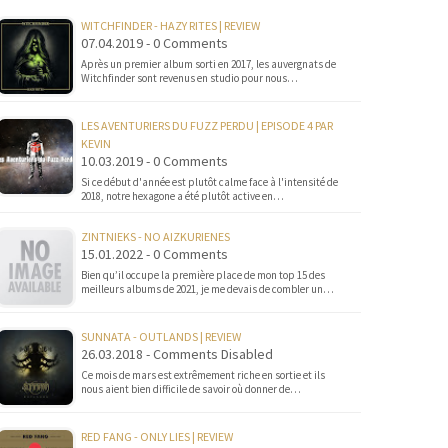
WITCHFINDER - HAZY RITES | REVIEW
07.04.2019 - 0 Comments
Après un premier album sorti en 2017, les auvergnats de
Witchfinder sont revenus en studio pour nous…
LES AVENTURIERS DU FUZZ PERDU | EPISODE 4 PAR
KEVIN
10.03.2019 - 0 Comments
Si ce début d'année est plutôt calme face à l'intensité de
2018, notre hexagone a été plutôt active en…
ZINTNIEKS - NO AIZKURIENES
15.01.2022 - 0 Comments
Bien qu’il occupe la première place de mon top 15 des
meilleurs albums de 2021, je me devais de combler un…
SUNNATA - OUTLANDS | REVIEW
26.03.2018 - Comments Disabled
Ce mois de mars est extrêmement riche en sortie et ils
nous aient bien difficile de savoir où donner de…
RED FANG - ONLY LIES | REVIEW