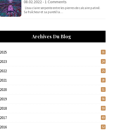
08.02.2022 - 1 Comments
L’eau claire serpente entre les pierres de calcaire patiné.
Sa fraîcheur et sa pureté la…
Archives Du Blog
2025
31
2023
24
2022
25
2021
28
2020
51
2019
56
2018
59
2017
49
2016
52