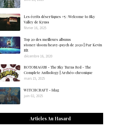
Les écrits désertiques #5 : Welcome to Sky
Valley de Kyuss
février 16, 2025
Top 20 des meilleurs albums
stoner/doom/heavy-psych de 2020 | Par Kevin
Rlt
décembre 16, 2020
ROTOMAGUS - The Sky Turns Red - The
Complete Anthology | Archéo-chronique
mars 15, 2025
WITCHCRAFT - Idag
juin 02, 2025
Articles Au Hasard