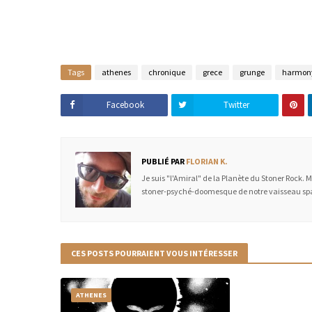
Tags
athenes
chronique
grece
grunge
harmony
Facebook
Twitter
PUBLIÉ PAR
FLORIAN K.
Je suis "l'Amiral" de la Planète du Stoner Rock. 
stoner-psyché-doomesque de notre vaisseau spa
CES POSTS POURRAIENT VOUS INTÉRESSER
ATHENES