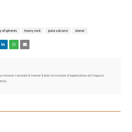
 of spheres
heavy rock
puta volcano
stoner
Ma mission consiste à mener à bien la mission d'exploration de l'espace
tial.