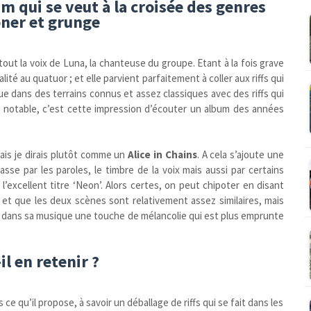
um qui se veut à la croisée des genres
oner et grunge
out la voix de Luna, la chanteuse du groupe. Etant à la fois grave
alité au quatuor ; et elle parvient parfaitement à coller aux riffs qui
ue dans des terrains connus et assez classiques avec des riffs qui
e notable, c’est cette impression d’écouter un album des années
mais je dirais plutôt comme un
Alice in Chains
. A cela s’ajoute une
se par les paroles, le timbre de la voix mais aussi par certains
excellent titre ‘Neon’. Alors certes, on peut chipoter en disant
t que les deux scènes sont relativement assez similaires, mais
ler dans sa musique une touche de mélancolie qui est plus emprunte
il en retenir ?
 ce qu’il propose, à savoir un déballage de riffs qui se fait dans les