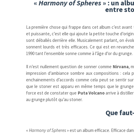
«
Harmony of Spheres
» : un alb
entre st
La première chose qui frappe dans cet album c’est avant t
et puissante, c’est elle qui ajoute la petite touche d’origin
sont déballés derrière elle. Musicalement parlant, on évol
sonnent lourds et très efficaces. Ce qui est en revanch
1990 tant l’ensemble sonne comme à l’âge d’or du grunge.
Il n’est nullement question de sonner comme
Nirvana
, 
impression d’ambiance sombre aux compositions : cela pas
enchainements d’accords comme cela peut se sentir sur l’
que le stoner est apparu en même temps que le grunge e
force est de constater que
Puta Volcano
arrive à distil
au grunge plutôt qu’au stoner.
Que faut-
«
Harmony of Spheres
» est un album efficace. Efficace dans