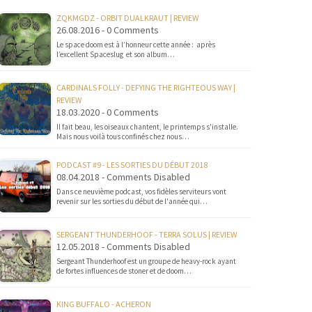
ZQKMGDZ - ORBIT DUALKRAUT | REVIEW
26.08.2016 - 0 Comments
Le space doom est à l’honneur cette année : après
l’excellent Spaceslug et son album…
CARDINALS FOLLY - DEFYING THE RIGHTEOUS WAY |
REVIEW
18.03.2020 - 0 Comments
Il fait beau, les oiseaux chantent, le printemps s'installe.
Mais nous voilà tous confinés chez nous…
PODCAST #9 - LES SORTIES DU DÉBUT 2018
08.04.2018 - Comments Disabled
Dans ce neuvième podcast, vos fidèles serviteurs vont
revenir sur les sorties du début de l'année qui…
SERGEANT THUNDERHOOF - TERRA SOLUS | REVIEW
12.05.2018 - Comments Disabled
Sergeant Thunderhoof est un groupe de heavy-rock ayant
de fortes influences de stoner et de doom…
KING BUFFALO - ACHERON