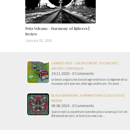
Puta Volcano - Harmony of Spheres |
Review
January 03, 2018
CANNED HEAT - LIVE IN EUROPE '70 CONCERT |
ARCHÉO-CHRONIQUE
19.11.2020 - 0 Comments
Le blues anglais est davantage resté dans la légende de la
musique rock que son alter-ego américain. On peut…
BLACK RAINBOWS : SUPERMOTHAFUZZALICIOUS |
REVIEW
08.08.2016 - 0 Comments
Que ce soit la couverture (une des plus classes qu'il m'ait
été donné de voir), le titre (ces mecs ne…