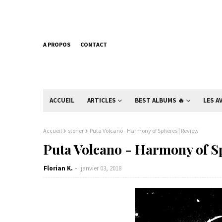
A PROPOS
CONTACT
ACCUEIL
ARTICLES
BEST ALBUMS 🔥
LES A
Accueil
stoner
Puta Volcano - Harmony of Spheres | Review
Puta Volcano - Harmony of S
Florian K.
janvier 03, 2018