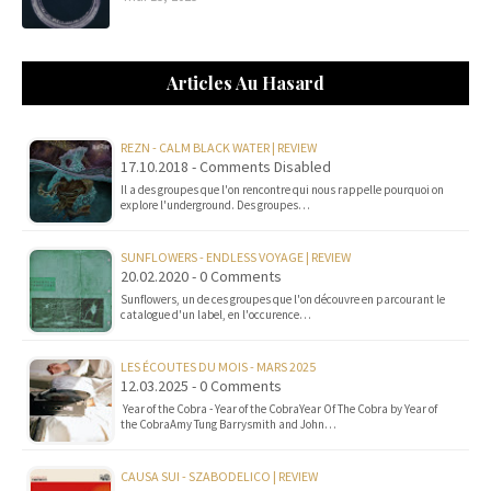
Articles Au Hasard
REZN - CALM BLACK WATER | REVIEW
17.10.2018 - Comments Disabled
Il a des groupes que l'on rencontre qui nous rappelle pourquoi on
explore l'underground. Des groupes…
SUNFLOWERS - ENDLESS VOYAGE | REVIEW
20.02.2020 - 0 Comments
Sunflowers, un de ces groupes que l'on découvre en parcourant le
catalogue d'un label, en l'occurence…
LES ÉCOUTES DU MOIS - MARS 2025
12.03.2025 - 0 Comments
Year of the Cobra - Year of the CobraYear Of The Cobra by Year of
the CobraAmy Tung Barrysmith and John…
CAUSA SUI - SZABODELICO | REVIEW