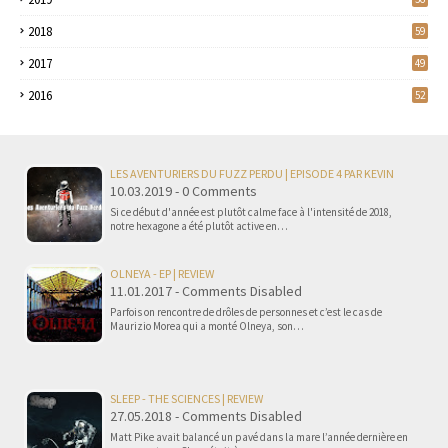
2018
59
2017
49
2016
52
LES AVENTURIERS DU FUZZ PERDU | EPISODE 4 PAR KEVIN
10.03.2019 - 0 Comments
Si ce début d'année est plutôt calme face à l'intensité de 2018,
notre hexagone a été plutôt active en…
OLNEYA - EP | REVIEW
11.01.2017 - Comments Disabled
Parfois on rencontre de drôles de personnes et c’est le cas de
Maurizio Morea qui a monté Olneya, son…
SLEEP - THE SCIENCES | REVIEW
27.05.2018 - Comments Disabled
Matt Pike avait balancé un pavé dans la mare l’année dernière en