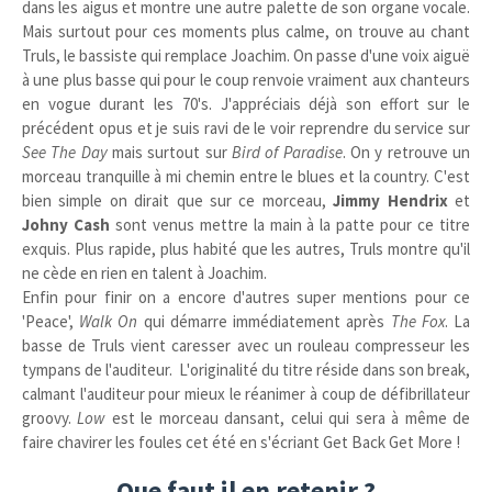
dans les aigus et montre une autre palette de son organe vocale.
Mais surtout pour ces moments plus calme, on trouve au chant
Truls, le bassiste qui remplace Joachim. On passe d'une voix aiguë
à une plus basse qui pour le coup renvoie vraiment aux chanteurs
en vogue durant les 70's. J'appréciais déjà son effort sur le
précédent opus et je suis ravi de le voir reprendre du service sur
See The Day
mais surtout sur
Bird of Paradise
. On y retrouve un
morceau tranquille à mi chemin entre le blues et la country. C'est
bien simple on dirait que sur ce morceau,
Jimmy Hendrix
et
Johny Cash
sont venus mettre la main à la patte pour ce titre
exquis. Plus rapide, plus habité que les autres, Truls montre qu'il
ne cède en rien en talent à Joachim.
Enfin pour finir on a encore d'autres super mentions pour ce
'Peace',
Walk On
qui démarre immédiatement après
The Fox
. La
basse de Truls vient caresser avec un rouleau compresseur les
tympans de l'auditeur. L'originalité du titre réside dans son break,
calmant l'auditeur pour mieux le réanimer à coup de défibrillateur
groovy.
Low
est le morceau dansant, celui qui sera à même de
faire chavirer les foules cet été en s'écriant Get Back Get More !
Que faut il en retenir ?