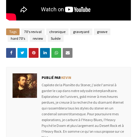
Tags
70's revival
chronique
graveyard
groove
hard 70's
review
Suède
PUBLIÉ PAR
KEVIN
Copilote de la Planète du Stoner, j'aide l'amiral à
garder le cap dans notre odyssée interplanétaire.
Explorateur de l'univers, gold miner à mes heures
perdues, je creuse à la recherche du diamant éternel
qui rassemblera tous les styles du stoner en un
condensé sonore titanesque. Pour poursuivre mes
explorations, je carbure à l'Heavy Blues, l'Heavy
Psyché le Doom et plus largement au Desert Rock et à
l'Heavy Rock. En somme ce qu'on vous propose sur ce