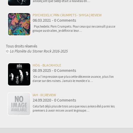
annonçant que Sleep était à nouveau en…
PSYCHEDELIC PRN CRUMPETS - SHYGA | REVIEW
06.03.2021 - 0 Comments
Psychedelic Porn Crumpets. Pour ceux qui ne connaît pas ce
groupe australien, je définirai leur…
Tous droits réservés
La Planète du Stoner Rock 2016-2025
©
HÖG - BLACKHOLE
08.09.2025 - 0 Comments
On a l’impression que plus cette décennie avance, plus l’on
danse sur des ruines. Jamais le monde n’a…
IAH - III | REVIEW
24.09.2020 - 0 Comments
Cela fait déjà plus de trois ans que nous avions été parmi les
premiers à avoir mis en avant le groupe…