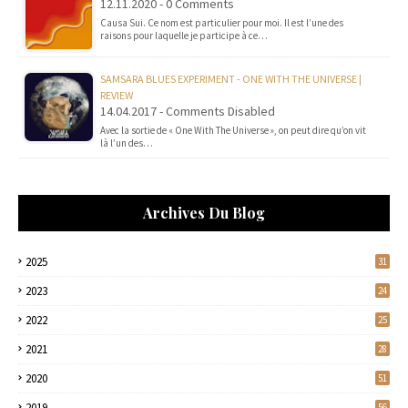
12.11.2020 - 0 Comments
Causa Sui. Ce nom est particulier pour moi. Il est l’une des
raisons pour laquelle je participe à ce…
SAMSARA BLUES EXPERIMENT - ONE WITH THE UNIVERSE |
REVIEW
14.04.2017 - Comments Disabled
Avec la sortie de « One With The Universe », on peut dire qu’on vit
là l’un des…
Archives Du Blog
2025
31
2023
24
2022
25
2021
28
2020
51
2019
56