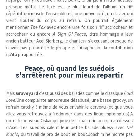
presque métal. Le titre est le plus lourd de l'album, un riff
répétitif qui muscle l'ensemble et, une nouveauté, un clavier qui
vient ajouter du corps au refrain. On pourrait également
mentionner
The Fox
avec encore une fois son riff accrocheur et
accrocheur ou encore
A Sign Of Peace
, titre hommage à leur
ancien batteur Axel Sjorberg, le chanteur s'excusant presque de
n'avoir pas pu arrêter le groupe et lui rappelant la contribution
qu'il a pu apportée .
Peace, où quand les suédois
s'arrêtèrent pour mieux repartir
Mais
Graveyard
c'est aussi des ballades comme le classique
Cold
Love
.Une complainte amoureuse désabusé, une basse groovy, un
refrain catchy à même de vous envahir le cerveau (et que vous
allez vous retrouvez à fredonner dans des lieux impromptus).A
noter le nouveau Oskar qui joue de sa batterie un cran au dessus
d'Axel. Les suédois calent leur petite ballade bluesy avec
Del
Manic
, du travail de pro de bout en bout.Joachim ne monte pas