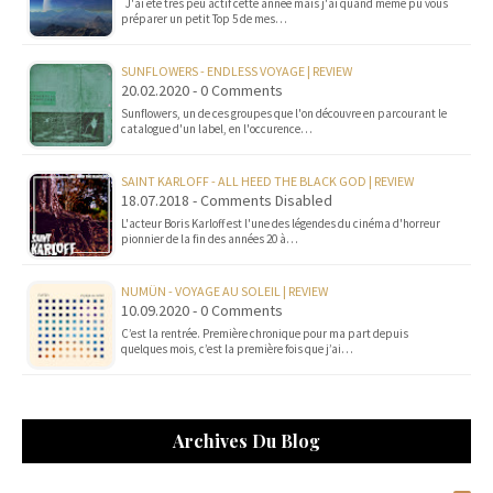
J'ai été très peu actif cette année mais j'ai quand même pu vous
préparer un petit Top 5 de mes…
SUNFLOWERS - ENDLESS VOYAGE | REVIEW
20.02.2020 - 0 Comments
Sunflowers, un de ces groupes que l'on découvre en parcourant le
catalogue d'un label, en l'occurence…
SAINT KARLOFF - ALL HEED THE BLACK GOD | REVIEW
18.07.2018 - Comments Disabled
L'acteur Boris Karloff est l'une des légendes du cinéma d'horreur
pionnier de la fin des années 20 à…
NUMÜN - VOYAGE AU SOLEIL | REVIEW
10.09.2020 - 0 Comments
C’est la rentrée. Première chronique pour ma part depuis
quelques mois, c’est la première fois que j’ai…
Archives Du Blog