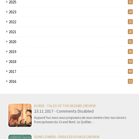
2025
31
2023
24
2022
25
2021
28
2020
51
2019
56
2018
59
2017
49
2016
52
KURSE - TALES OF THE WIZARD | REVIEW
23.11.2017 - Comments Disabled
Aujourd’hui nous vous proposons de vous rendre chez nos voisins
francophones du Grand Nord. Le Québec…
SUNFLOWERS - ENDLESS VOYAGE | REVIEW