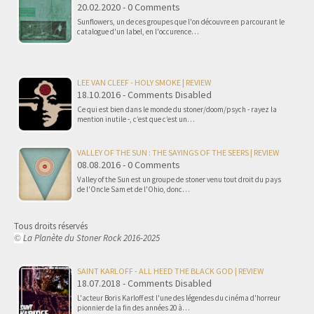
20.02.2020 - 0 Comments
Sunflowers, un de ces groupes que l'on découvre en parcourant le
catalogue d'un label, en l'occurence…
LEE VAN CLEEF - HOLY SMOKE | REVIEW
18.10.2016 - Comments Disabled
Ce qui est bien dans le monde du stoner/doom/psych - rayez la
mention inutile -, c’est que c’est un…
VALLEY OF THE SUN : THE SAYINGS OF THE SEERS | REVIEW
08.08.2016 - 0 Comments
Valley of the Sun est un groupe de stoner venu tout droit du pays
de l'Oncle Sam et de l'Ohio, donc…
Tous droits réservés
La Planète du Stoner Rock 2016-2025
©
SAINT KARLOFF - ALL HEED THE BLACK GOD | REVIEW
18.07.2018 - Comments Disabled
L'acteur Boris Karloff est l'une des légendes du cinéma d'horreur
pionnier de la fin des années 20 à…