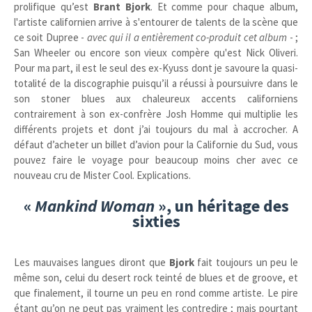
prolifique qu’est
Brant Bjork
. Et comme pour chaque album,
l'artiste californien arrive à s'entourer de talents de la scène que
ce soit Dupree -
avec qui il a entièrement co-produit cet album
- ;
San Wheeler ou encore son vieux compère qu'est Nick Oliveri.
Pour ma part, il est le seul des ex-Kyuss dont je savoure la quasi-
totalité de la discographie puisqu’il a réussi à poursuivre dans le
son stoner blues aux chaleureux accents californiens
contrairement à son ex-confrère Josh Homme qui multiplie les
différents projets et dont j’ai toujours du mal à accrocher. A
défaut d’acheter un billet d’avion pour la Californie du Sud, vous
pouvez faire le voyage pour beaucoup moins cher avec ce
nouveau cru de Mister Cool. Explications.
«
Mankind Woman
», un héritage des
sixties
Les mauvaises langues diront que
Bjork
fait toujours un peu le
même son, celui du desert rock teinté de blues et de groove, et
que finalement, il tourne un peu en rond comme artiste. Le pire
étant qu’on ne peut pas vraiment les contredire ; mais pourtant