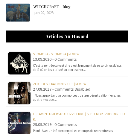
WITCHCRAFT - Idag
juin 02, 2025
Articles Au Hasard
SLOMOSA - SLOMOSA | REVIEW
13.09.2020 - 0 Comments
C'est la rentrée ça veut dire c'est le moment de se sortir les doigts
de là où on les a laissé un peu trainer…
ZED - DESPERATION BLUES | REVIEW
27.08.2017 - Comments Disabled
Nous apportant un bon morceau de leur désert californiens, les
quatre mecs de…
LES AVENTURIERS DU FUZZ PERDU | SEPTEMBRE 2019 PAR FLO
K.
29.09.2019 - 0 Comments
Piouf ! Avec un été bien rempli et le temps de reprendre ses