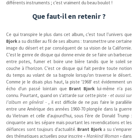
différents instruments ; c’est vraiment du beau boulot !
Que faut-il en retenir ?
Ce qui transpire le plus dans cet album, c’est tout l’univers que
Bjork
a su distiller au fil de ses albums : transmettre une certaine
image du désert et par conséquent de sa vision de la Californie.
C’est le genre de disque qui donne envie de se faire un barbecue
entre potes, fumer et boire une bière tandis que le soleil se
couche à l’horizon. C’est ce disque qui fait perdre toute notion
du temps au volant de sa bagnole lorsqu’on traverse le désert.
Comme je le disais plus haut, la piste '1968' est évidemment un
écho d'un passé lointain que
Brant Bjork
lui-même n'a pas
connu. Pourtant, quand on s'attarde sur cette piste -
et aussi sur
l'album en général
- , il est difficile de ne pas faire le parallèle
entre une Amérique des années 1960-70 plongée dans la guerre
du Vietnam et celle d'aujourd'hui, sous l'ère de Donald Trump :
cinquante ans les sépare mais pourtant les revendications et les
défiances sont toujours d'actualité.
Brant Bjork
a su s'emparer
des thématiques actuelles pour inscrire «
Mankind Woman
» dans