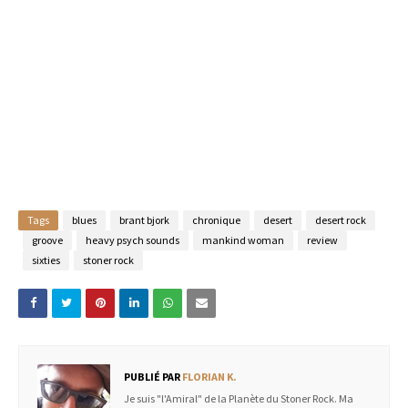
Tags
blues
brant bjork
chronique
desert
desert rock
groove
heavy psych sounds
mankind woman
review
sixties
stoner rock
PUBLIÉ PAR
FLORIAN K.
Je suis "l'Amiral" de la Planète du Stoner Rock. Ma