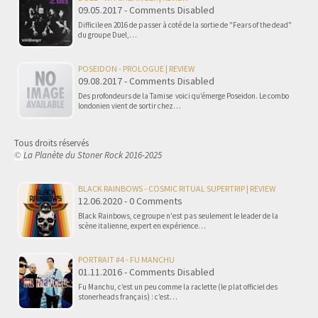
09.05.2017 - Comments Disabled
Difficile en 2016 de passer à coté de la sortie de "Fears of the dead"
du groupe Duel,…
POSEIDON - PROLOGUE | REVIEW
09.08.2017 - Comments Disabled
Des profondeurs de la Tamise voici qu’émerge Poseidon. Le combo
londonien vient de sortir chez…
Tous droits réservés
La Planète du Stoner Rock 2016-2025
©
BLACK RAINBOWS - COSMIC RITUAL SUPERTRIP | REVIEW
12.06.2020 - 0 Comments
Black Rainbows, ce groupe n'est pas seulement le leader de la
scène italienne, expert en expérience…
PORTRAIT #4 - FU MANCHU
01.11.2016 - Comments Disabled
Fu Manchu, c’est un peu comme la raclette (le plat officiel des
stonerheads français) : c’est…