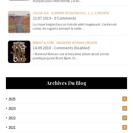
marques pour cette rentrée, j’ai eu…
CAUSA SUI - SUMMER SESSIONS VOL. 1, 2, 3 | REVIEW
22.07.2019 - 0 Comments
La crique baigne dans un halo de soleil rougeoyant. L'océan est
calme, les vagues caressent le sable…
BRANT BJORK - MANKIND WOMAN | REVIEW
14.09.2018 - Comments Disabled
« Mankind Woman » est le treizième album de cet artiste
prolifique qu’est Brant Bjork. Et…
Archives Du Blog
2025
31
2023
24
2022
25
2021
28