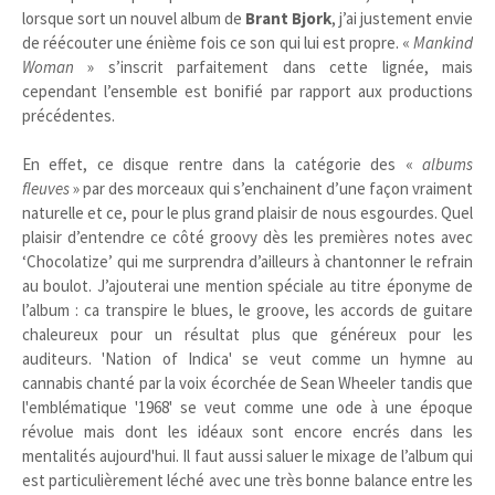
lorsque sort un nouvel album de
Brant Bjork
, j’ai justement envie
de réécouter une énième fois ce son qui lui est propre. «
Mankind
Woman
» s’inscrit parfaitement dans cette lignée, mais
cependant l’ensemble est bonifié par rapport aux productions
précédentes.
En effet, ce disque rentre dans la catégorie des «
albums
fleuves
» par des morceaux qui s’enchainent d’une façon vraiment
naturelle et ce, pour le plus grand plaisir de nous esgourdes. Quel
plaisir d’entendre ce côté groovy dès les premières notes avec
‘Chocolatize’ qui me surprendra d’ailleurs à chantonner le refrain
au boulot. J’ajouterai une mention spéciale au titre éponyme de
l’album : ca transpire le blues, le groove, les accords de guitare
chaleureux pour un résultat plus que généreux pour les
auditeurs. 'Nation of Indica' se veut comme un hymne au
cannabis chanté par la voix écorchée de Sean Wheeler tandis que
l'emblématique '1968' se veut comme une ode à une époque
révolue mais dont les idéaux sont encore encrés dans les
mentalités aujourd'hui. Il faut aussi saluer le mixage de l’album qui
est particulièrement léché avec une très bonne balance entre les