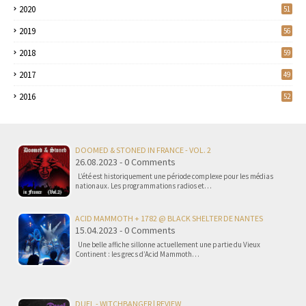
2020
51
2019
56
2018
59
2017
49
2016
52
DOOMED & STONED IN FRANCE - VOL. 2
26.08.2023 - 0 Comments
L’été est historiquement une période complexe pour les médias
nationaux. Les programmations radios et…
ACID MAMMOTH + 1782 @ BLACK SHELTER DE NANTES
15.04.2023 - 0 Comments
Une belle affiche sillonne actuellement une partie du Vieux
Continent : les grecs d’Acid Mammoth…
DUEL - WITCHBANGER | REVIEW