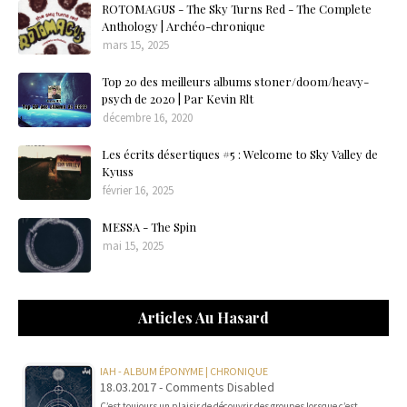
ROTOMAGUS - The Sky Turns Red - The Complete
Anthology | Archéo-chronique
mars 15, 2025
Top 20 des meilleurs albums stoner/doom/heavy-
psych de 2020 | Par Kevin Rlt
décembre 16, 2020
Les écrits désertiques #5 : Welcome to Sky Valley de
Kyuss
février 16, 2025
MESSA - The Spin
mai 15, 2025
Articles Au Hasard
IAH - ALBUM ÉPONYME | CHRONIQUE
18.03.2017 - Comments Disabled
C’est toujours un plaisir de découvrir des groupes lorsque c’est