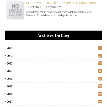
STONED VOID - THROBBING RHYTHM OF THE DOLDRUMS
18.09.2022 - 0 Comments
Stoned Void est un trio de stoner psychédélique originaire de
Paname. S’il est dans le circuit depuis près de…
Archives Du Blog
2025
31
2023
24
2022
25
2021
28
2020
51
2019
56
2018
59
2017
49