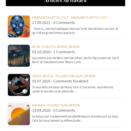
Articles Au Hasard
MARGARITA WITCH CULT - MARGARITA WITCH CULT
17.09.2023 - 0 Comments
Celui-ci, cela fait quelques mois qu’il est stocké dans un coin, et
qu’il était grand temps que je le…
REZN - CHAOTIC DIVINE | REVIEW
02.10.2020 - 1 Comments
Les américains de Rezn sont de retour. Après l’épaisseur de 'Let It
Burn' et l’excellentisime 'Black Calm…
SEEDY JEEZUS - POLARIS OBLIQUE | REVIEW
03.07.2018 - Comments Disabled
Si vous êtes amateur de heavy rock à l’ancienne, vous devriez
aimer le son des australiens de…
KANAAN - DOUBLE SUN | REVIEW
19.04.2020 - 0 Comments
Le temps est insolemment ensoleillé depuis maintenant un mois.
Cela fait exactement la même durée…