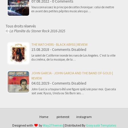
07.08.2022 - 0 Comments
Vous connaissez le principe de cette chronique : celui de mettre
en avant des petites pépites musicales qui…
Tous droits réservés
La Planète du Stoner Rock 2016-2025
©
THE WATCHERS - BLACK ABYSS | REVIEW
15.08.2018 - Comments Disabled
Le soleil de Californie inonde les rues de Los Angeles. C'est la ville
du cinéma, de la musique, de la…
JOHN GARCIA - JOHN GARCIA AND THE BAND OF GOLD |
REVIEW
04.02.2019 - Comments Disabled
John Garcia a toujours été une figure spéciale pour moi. Que cela
soit avec Kyuss, Unida ou Slo Burn ses…
Home
pinterest
instagram
Designed with
by
Way2Themes
| Distributed By
Gooyaabi Templates