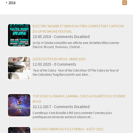
2016
52
ELECTRIC WIZARD ET BIEN D'AUTRES COMPLÈTENT L'AFFICHE
DU UP IN SMOKE FESTIVAL
23.05.2018 - Comments Disabled
Le Up in Smoke complète son affiche avec de belles têtes comme
Electric Wizard, Humulus, Child et…
LES ÉCOUTES DU MOIS - MARS 2025
12.03.2025 - 0 Comments
Year of the Cobra - Year of the CobraYear Of The Cobra by Year of
the CobraAmy Tung Barrysmith and John…
TOP 20 DE FLORIAN K. | AMIRAL CHEZ LA PLANÈTE DU STONER
ROCK
22.12.2017 - Comments Disabled
L'année qui s'est écoulée à été sans conteste l'une des plus
prolifiques en terme de sorties d'albums et…
LES AVENTURIERS DU FUZZ PERDU - AOÛT 2022