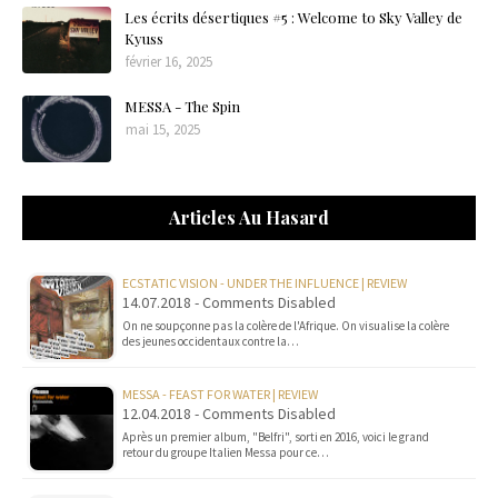
Les écrits désertiques #5 : Welcome to Sky Valley de
Kyuss
février 16, 2025
MESSA - The Spin
mai 15, 2025
Articles Au Hasard
ECSTATIC VISION - UNDER THE INFLUENCE | REVIEW
14.07.2018 - Comments Disabled
On ne soupçonne pas la colère de l'Afrique. On visualise la colère
des jeunes occidentaux contre la…
MESSA - FEAST FOR WATER | REVIEW
12.04.2018 - Comments Disabled
Après un premier album, "Belfri", sorti en 2016, voici le grand
retour du groupe Italien Messa pour ce…