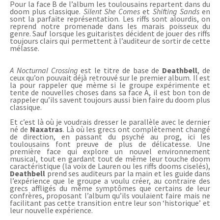
Pour la face B de l’album les toulousains repartent dans du
doom plus classique.
Silent
S
he
C
omes
et
Shifting Sands
en
sont la parfaite représentation. Les riffs sont alourdis, on
reprend notre promenade dans les marais poisseux du
genre. Sauf lorsque les guitaristes décident de jouer des riffs
toujours clairs qui permettent à l’auditeur de sortir de cette
mélasse.
A Nocturnal Crossing
est le titre de base de
Deathbell
, de
ceux qu’on pouvait déjà retrouvé sur le premier album. Il est
la pour rappeler que mème si le groupe expérimente et
tente de nouvelles choses dans sa face A, il est bon ton de
rappeler qu’ils savent toujours aussi bien faire du doom plus
classique.
Et c’est là où je voudrais dresser le parallèle avec le dernier
né de
Naxatras
. Là où les grecs ont complètement changé
de direction, en passant du psyché au prog, ici les
toulousains font preuve de plus de délicatesse. Une
première face qui explore un nouvel environnement
musical, tout en gardant tout de même leur touche doom
caractéristique (la voix de Lauren ou les riffs dooms ciselés),
Deathbell
prend ses auditeurs par la main et les guide dans
l’expérience que le groupe a voulu créer, au contraire des
grecs affligés du même symptômes que certains de leur
confrères, proposant l’album qu’ils voulaient faire mais ne
facilitant pas cette transition entre leur son ‘historique’ et
leur nouvelle expérience.