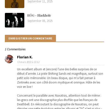
September 11, 2025
HÖG - Blackhole
September 08, 2025
ENREGISTRER UN COMMENTAIRE
1 Commentaires
Florian K.
13 mars 2022 à 22:12
Un excellent album et (encore) l'une des belles surprises de ce
début d'année. La piste Shifting Sands est magnifique, surtout son
petit solo mémorable. Un beau disque, qui m'a fait penser à
Zintnieks avec son côté doom mystique et onirique. Hâte de les
voir en live !
Concernant le parallèle avec Naxatras, attention tout de même :
les grecs ont une discographie plus étoffée que les français de
Deathbell. En réécoutant la discographie de Naxatras, on peut
dénoter une nette évolution entre les albums et "IV" n'est ni plus -