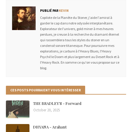
PUBLIÉ PAR
KEVIN
Copilote de la Planète du Stoner, j'aide l'amiral à
garder le cap dans notre odyssée interplanétaire.
Explorateur de l'univers, gold miner à mes heures
perdues, je creuse à la recherche du diamant éternel
qui rassemblera tous les styles du stoner en un
condensé sonore titanesque. Pour poursuivre mes
explorations, je carbure à l'Heavy Blues, l'Heavy
Psyché le Doom et plus largement au Desert Rock et à
l'Heavy Rock. En somme ce qu'on vous propose sur ce
blog.
CES POSTS POURRAIENT VOUS INTÉRESSER
THE BRADLEY'S - Forward
October 20, 2025
DHYANA - Arahant