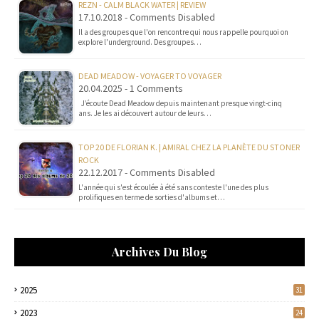
REZN - CALM BLACK WATER | REVIEW
17.10.2018 - Comments Disabled
Il a des groupes que l'on rencontre qui nous rappelle pourquoi on
explore l'underground. Des groupes…
DEAD MEADOW - VOYAGER TO VOYAGER
20.04.2025 - 1 Comments
J’écoute Dead Meadow depuis maintenant presque vingt-cinq
ans. Je les ai découvert autour de leurs…
TOP 20 DE FLORIAN K. | AMIRAL CHEZ LA PLANÈTE DU STONER
ROCK
22.12.2017 - Comments Disabled
L'année qui s'est écoulée à été sans conteste l'une des plus
prolifiques en terme de sorties d'albums et…
Archives Du Blog
2025
31
2023
24