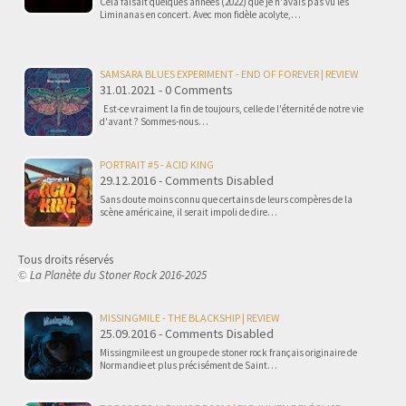
Cela faisait quelques années (2022) que je n'avais pas vu les
Liminanas en concert. Avec mon fidèle acolyte,…
SAMSARA BLUES EXPERIMENT - END OF FOREVER | REVIEW
31.01.2021 - 0 Comments
Est-ce vraiment la fin de toujours, celle de l'éternité de notre vie
d'avant ? Sommes-nous…
PORTRAIT #5 - ACID KING
29.12.2016 - Comments Disabled
Sans doute moins connu que certains de leurs compères de la
scène américaine, il serait impoli de dire…
Tous droits réservés
La Planète du Stoner Rock 2016-2025
©
MISSINGMILE - THE BLACKSHIP | REVIEW
25.09.2016 - Comments Disabled
Missingmile est un groupe de stoner rock français originaire de
Normandie et plus précisément de Saint…