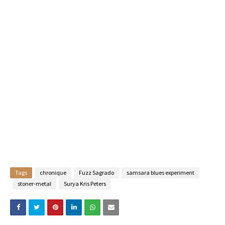
Tags
chronique
Fuzz Sagrado
samsara blues experiment
stoner-metal
Surya Kris Peters