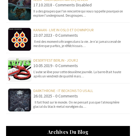
17.10.2018 - Comments Disabled
Il a des groupes que l'on rencontre qui nous rappelle pourquoi on
explore l'underground. Des groupes…
KANAAN - LIVE IN OSLO ET DOWNPOUR
23.07.2023 - 0 Comments
Il est des moments étranges dans la vie. Je n’ai jamais cessé de
me dire que parfois, je réfléchissais…
DESERTFEST BERLIN - JOUR 2
10.05.2019 - 0 Comments
L'aube se lève pour cette deuxième journée. La barre était haute
après un vendredi de qualité mais…
DARKTHRONE - IT BECKONS TO US ALL
26.01.2025 - 0 Comments
Il fait froid sur le monde. On ne pensait pas que l’atmosphère
glacial du black-metal norvégien du…
Archives Du Blog