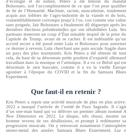
d’écologie et de nature, Peters a été témoin du mandat
Bolsonaro,
soit l’accomplissement de ce que l’on peut qualifier
de lie de l’Humanité. Machiste, raciste, masculiniste, totalement
acquis aux lobbies de l’agro-industrie de la viande et du bois,
vraisemblablement corrompu jusqu’à l’os, con comme une valise
sans poignée, Jair Bolsonaro a finalement dû déguerpir après les
dernières élections présidentielles qui ont réhabilitées Lula. Ses
partisans tenteront un coup d’État minable i
nspiré de
la prise du
Capitole de Trump, avant de se cacher. Il est indéniable qu’un
accord secret a été passé entre Lula et Bolsonaro pour autoriser
ce dernier à revenir, Lula cherchant une paix sociale fragile dans
un pays des plus tourmentés.
Kris Peters a été témoin de tout
cela, du haut de sa désormais petite position d’expatrié allemand
travaillant dans la musique et l’artistique.
Il a vu ce Brésil qui est
désormais le sien basculer, comme il a vu la vieille Europe
agoniser à l’époque du COVID et la fin du Samsara Blues
Experiment.
Que faut-il en retenir ?
Kris Peters a repris une activité musicale de plus en plus active.
2022 a marqué l’arrivée de l’entité de Fuzz Sagrado. Il s’agit
d’un one-man band qui va délivrer un premier album nommé
A
New Dimension
en 2022.
Le disque, très réussi, montre un
homme revenu de ses désillusions, et prompt à redémarrer sa
progression musicale. On y retrouvait notamment l’atmosphère
stoner-metal des années Samsara Blues Experiment.
Luz e