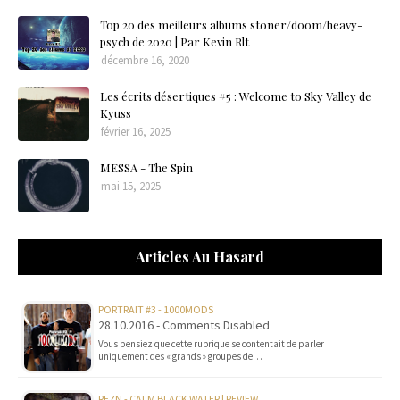
Top 20 des meilleurs albums stoner/doom/heavy-
psych de 2020 | Par Kevin Rlt
décembre 16, 2020
Les écrits désertiques #5 : Welcome to Sky Valley de
Kyuss
février 16, 2025
MESSA - The Spin
mai 15, 2025
Articles Au Hasard
PORTRAIT #3 - 1000MODS
28.10.2016 - Comments Disabled
Vous pensiez que cette rubrique se contentait de parler
uniquement des « grands » groupes de…
REZN - CALM BLACK WATER | REVIEW