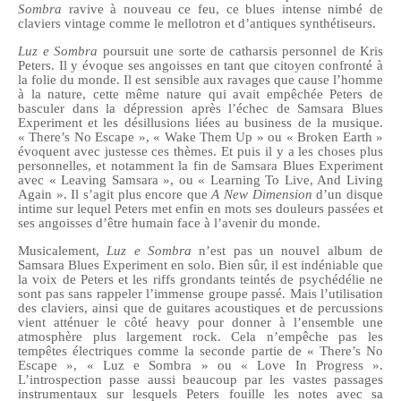
Sombra
ravive à nouveau ce feu, ce blues intense nimbé de
claviers vintage comme le mellotron et d’antiques synthétiseurs.
Luz e Sombra
poursuit une sorte de catharsis personnel de Kris
Peters. Il y évoque ses angoisses en tant que citoyen confronté à
la folie du monde.
Il
est sensible aux ravages que cause l’homme
à la nature, cette même nature qui avait empêché
e
Peters de
basculer dans la dépression après l’échec de Samsara Blues
Experiment et les désillusions liées au business de la musique.
«
There’s No Escape », « Wake Them Up » ou « Broken Earth »
évoquent avec justesse ces thèmes. Et puis il y a les choses plus
personnelles, et notamment la fin de Samsara Blues Experiment
avec « Leaving Samsara », ou «
Learning To Live, And Living
Again
».
Il s’agit plus encore que
A New Dimension
d’un disque
intime sur lequel Peters met enfin en mots ses douleurs passées et
ses angoisses d’
être humain face à l’
avenir du monde.
Musicalement,
Luz e Sombra
n’est pas un nouvel album de
Samsara Blues Experiment en solo. Bien sûr, il est indéniable que
la voix de Peters et les riffs grondants teintés de psychédélie ne
sont pas sans rappeler l’immense groupe passé.
Mais l’utilisation
des claviers, ainsi que de guitares acoustiques et de percussions
vient atténuer le côté heavy pour donner à l’ensemble une
atmosphère plus largement rock. Cela n’empêche pas les
tempêtes électriques comme la seconde partie de « There’s No
Escape », « Luz e Sombra » ou « Love In Progress ».
L’introspection passe aussi beaucoup par les vastes passages
instrumentaux sur lesquels Peters fouille les notes avec sa