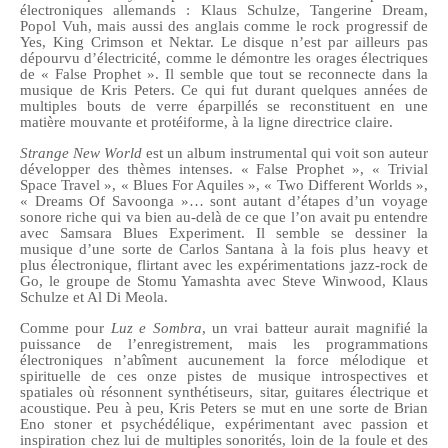
électroniques allemands : Klaus Schulze, Tangerine Dream,
Popol Vuh,
mais aussi des anglais comme le rock progressif de
Yes, King Crimson et Nektar
.
Le disque n’est par ailleurs pas
dépourvu d’électricité, comme le démontre les orages électriques
de « False Prophet ».
Il semble que tout se reconnecte dans la
musique de Kris Peters. Ce qui fut durant quelques années
de
multiples
bouts de verre
éparpillés
se reconstitue
nt
en une
matière mouvante et protéiforme, à la ligne directrice claire.
Strange New World
est un album instrumental qui voit son auteur
développer des thèmes intenses. « False Prophet », « Trivial
Space Travel », « Blues For Aquiles », « Two Different Worlds »,
« Dreams Of Savoonga »… sont autant d’étapes d’un voyage
sonore riche qui va bien au-delà de ce que l’on avait pu entendre
avec Samsara Blues Experiment. Il semble se dessiner la
musique d’une sorte de Carlos Santana à la fois plus heavy et
plus électronique, flirtant avec les expérimentations jazz-rock de
Go, le groupe de Stomu Yamashta avec Steve Winwood, Klaus
Schulze et Al Di Meola.
Comme pour
Luz e Sombra
, un vrai batteur aurait magnifié la
puissance de l’enregistrement, mais les programmations
électroniques n’abîment aucunement la force mélodique et
spirituelle de ces onze pistes de musique introspectives et
spatiales où résonnent synthétiseurs, sitar, guitares électrique et
acoustique. Peu à peu, Kris Peters se mut en une sorte de Brian
Eno stoner et psychédélique, expérimentant avec passion et
inspiration chez lui de multiples sonorités, loin de la foule et des