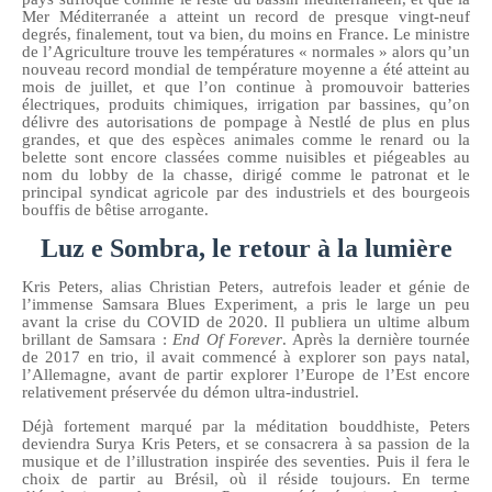
Mer Méditerranée a atteint un record de presque vingt-neuf
degrés, finalement, tout va bien, du moins en France. Le ministre
de l’Agriculture trouve les températures « normales » alors qu’un
nouveau record mondial de température moyenne a été atteint au
mois de juillet, et que l’on continue à promouvoir batteries
électriques, produits chimiques, irrigation par bassines, qu’on
délivre des autorisations de pompage à Nestlé de plus en plus
grandes, et que des espèces animales comme le renard ou la
belette sont encore classées comme nuisibles et piégeables au
nom du lobby de la chasse, dirigé comme le patronat et le
principal syndicat agricole par des industriels et des bourgeois
bouffis de bêtise arrogante.
Luz e Sombra, le retour à la lumière
Kris Peters, alias Christian Peters, autrefois leader et génie de
l’immense Samsara Blues Experiment, a pris le large un peu
avant la crise du COVID de 2020. Il publiera un ultime album
brillant de Samsara :
End Of Forever
. Après la dernière tournée
de 2017 en trio, il avait commencé à explorer son pays natal,
l’Allemagne, avant de partir explorer l’Europe de l’Est encore
relativement préservée du démon ultra-industriel.
Déjà fortement marqué par la méditation bouddhiste, Peters
deviendra Surya Kris Peters, et se consacrera à sa passion de la
musique et de l’illustration inspirée des seventies. Puis il fera le
choix de partir au Brésil, où il réside toujours. En terme