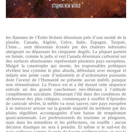
les flammes de l’Enfer lèchent désormais près d’une moitié de la
planète. Canada, Algérie, Grèce, Italie, Espagne, Turquie,
Chine… sont désormais écrasés par des chaleurs infernales
atteignant ou dépassant les cinquante degrés. La plupart partent
en fumée, comme le jadis si vert Canada désormais carbonisé sur
des surfaces ahurissantes représentant plusieurs pays européens.
Malgré la catastrophe qui monte, les responsables politiques
révèlent leur cynisme le plus absolu, défendant avec morgue et
mépris une petite caste d’industriels et d’actionnaires puissants
dont l’avenir de l’Humanité ne présente aucun intérêt, puisque
non rémunérateur. La France est et a été durant cette séquence
estivale un des grands cauchemars néo-libéraux à l’attitude
complètement suicidaire. Démarrant l’été dans des conditions de
sécheresse des plus critiques, commençant à souffrir d’épisodes
de canicule sévère, la météo va nous sauver, rare pays européen
à se retrouver arroser sur la grande majorité du territoire par des
pluies régulières accompagnées d’une baisse de température
quasi-automnale. Les professionnels du tourisme se plaignent,
mais dans les ministères et les préfectures, on souffle : aucun
décision drastique ne sera à prendre. Et même si le sud-est du
pays suffoque comme le reste du bassin méditerranéen, et que la