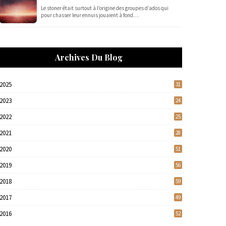
Le stoner était surtout à l’origine des groupes d’ados qui
pour chasser leur ennuis jouaient à fond…
Archives Du Blog
2025
31
2023
24
2022
25
2021
28
2020
51
2019
56
2018
59
2017
49
2016
52