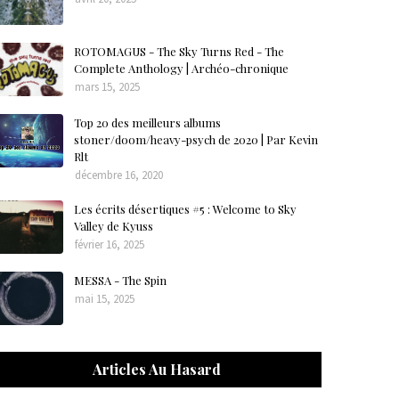
ROTOMAGUS - The Sky Turns Red - The
Complete Anthology | Archéo-chronique
mars 15, 2025
Top 20 des meilleurs albums
stoner/doom/heavy-psych de 2020 | Par Kevin
Rlt
décembre 16, 2020
Les écrits désertiques #5 : Welcome to Sky
Valley de Kyuss
février 16, 2025
MESSA - The Spin
mai 15, 2025
Articles Au Hasard