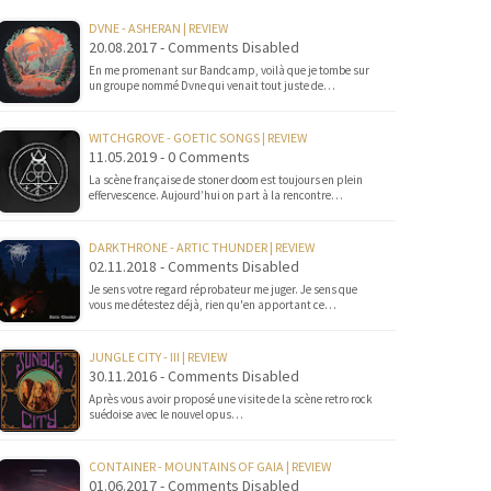
DVNE - ASHERAN | REVIEW
20.08.2017 - Comments Disabled
En me promenant sur Bandcamp, voilà que je tombe sur
un groupe nommé Dvne qui venait tout juste de…
WITCHGROVE - GOETIC SONGS | REVIEW
11.05.2019 - 0 Comments
La scène française de stoner doom est toujours en plein
effervescence. Aujourd’hui on part à la rencontre…
DARKTHRONE - ARTIC THUNDER | REVIEW
02.11.2018 - Comments Disabled
Je sens votre regard réprobateur me juger. Je sens que
vous me détestez déjà, rien qu'en apportant ce…
JUNGLE CITY - III | REVIEW
30.11.2016 - Comments Disabled
Après vous avoir proposé une visite de la scène retro rock
suédoise avec le nouvel opus…
CONTAINER - MOUNTAINS OF GAIA | REVIEW
01.06.2017 - Comments Disabled