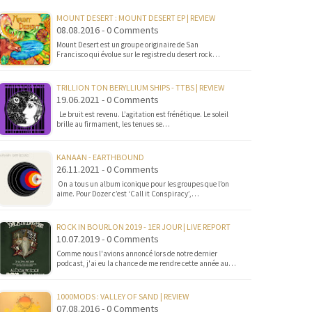
MOUNT DESERT : MOUNT DESERT EP | REVIEW
08.08.2016 - 0 Comments
Mount Desert est un groupe originaire de San
Francisco qui évolue sur le registre du desert rock…
TRILLION TON BERYLLIUM SHIPS - TTBS | REVIEW
19.06.2021 - 0 Comments
Le bruit est revenu. L’agitation est frénétique. Le soleil
brille au firmament, les tenues se…
KANAAN - EARTHBOUND
26.11.2021 - 0 Comments
On a tous un album iconique pour les groupes que l’on
aime. Pour Dozer c’est ‘Call it Conspiracy’,…
ROCK IN BOURLON 2019 - 1ER JOUR | LIVE REPORT
10.07.2019 - 0 Comments
Comme nous l'avions annoncé lors de notre dernier
podcast, j'ai eu la chance de me rendre cette année au…
1000MODS : VALLEY OF SAND | REVIEW
07.08.2016 - 0 Comments