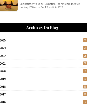
Une petite critique sur un petit EP de notre groupe grec
préféré, 1000mods. Cet EP, sorti fin 2012…
Archives Du Blog
2025
31
2023
24
2022
25
2021
28
2020
51
2019
56
2018
59
2017
49
2016
52