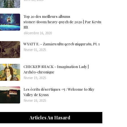
Top 20 des meilleurs albums
stoner/doom/heavy-psych de 2020 | Par Kevin
Rlt
décembre 16, 2020
WYATT E. - Zamāru ultu qereb ziqquratu, Pt. 1
février 01, 2025
CHICKEN SHACK - Imagination Lady |
Archéo-chronique
février 19, 2025
Les écrits désertiques #5 : Welcome to Sky
Valley de Kyuss
février 16, 2025
Articles Au Hasard