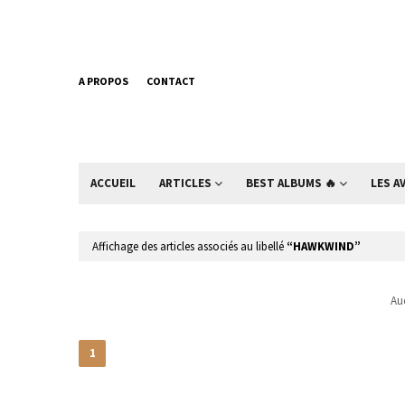
A PROPOS
CONTACT
ACCUEIL
ARTICLES
BEST ALBUMS 🔥
LES A
Affichage des articles associés au libellé
HAWKWIND
Auc
1