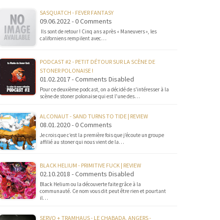
SASQUATCH - FEVER FANTASY
09.06.2022 - 0 Comments
Ils sont de retour ! Cinq ans après « Maneuvers », les
californiens rempilent avec…
PODCAST #2 - PETIT DÉTOUR SUR LA SCÈNE DE
STONER POLONAISE !
01.02.2017 - Comments Disabled
Pour ce deuxième podcast, on a décidé de s'intéresser à la
scène de stoner polonaise qui est l'une des…
ALCONAUT - SAND TURNS TO TIDE | REVIEW
08.01.2020 - 0 Comments
Je crois que c’est la première fois que j’écoute un groupe
affilié au stoner qui nous vient de la…
BLACK HELIUM - PRIMITIVE FUCK | REVIEW
02.10.2018 - Comments Disabled
Black Helium ou la découverte faite grâce à la
communauté. Ce nom vous dit peut être rien et pourtant
il…
SERVO + TRAMHAUS - LE CHABADA, ANGERS -