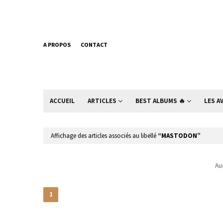
A PROPOS
CONTACT
ACCUEIL
ARTICLES
BEST ALBUMS 🔥
LES A
Affichage des articles associés au libellé
MASTODON
Auc
1