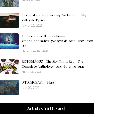
Les écrits désertiques #5 : Welcome to Sky
Valley de Kyuss
février 16, 2025
Top 20 des meilleurs albums
stoner/doom/heavy-psych de 2020 | Par Kevin
Rlt
décembre 16, 2020
ROTOMAGUS - The Sky Turns Red - The
Complete Anthology | Archéo-chronique
mars 15, 2025
WITCHCRAFT - Idag
juin 02, 2025
Articles Au Hasard