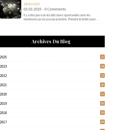
28/02/2025
03.03.2025 - 0 Comments
Il y a des jours où les décisions spontanées sont les
meilleures qu'on puisse prendre. Prendre le billet pour…
Archives Du Blog
2025
31
2023
24
2022
25
2021
28
2020
51
2019
56
2018
59
2017
49