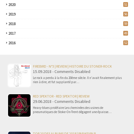
2020
51
2019
56
2018
59
2017
49
2016
52
FIREBIRD - N°3 | REVIEW | HISTOIRE DU STONER-ROCK
15.09.2018 - Comments Disabled
Le rock a perdu à la fin du 20ème siècle. Il n'avait finalement plus
rien à dire, et fut supplanté par…
RED SPEKTOR - RED SPEKTOR | REVIEW
29.06.2018 - Comments Disabled
Heavy-blues prolétaire Les cheminées des usines de
pneumatiques de Stoke-On-Trent dégagent une épaisse…
TOP 20 DES ALBUMS DE 2018 | PAR KEVIN R.