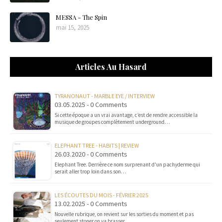
MESSA - The Spin
mai 15, 2025
Articles Au Hasard
TYRANONAUT - MARBLE EYE / INTERVIEW
03.05.2025 - 0 Comments
Si cette époque a un vrai avantage, c’est de rendre accessible la
musique de groupes complètement underground…
ELEPHANT TREE - HABITS | REVIEW
26.03.2020 - 0 Comments
Elephant Tree. Derrière ce nom surprenant d'un pachyderme qui
serait aller trop loin dans son…
LES ÉCOUTES DU MOIS - FÉVRIER 2025
13.02.2025 - 0 Comments
Nouvelle rubrique, on revient sur les sorties du moment et pas
seulement stoner on va brasser…