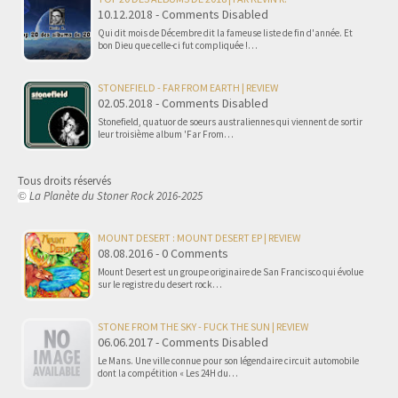
10.12.2018 - Comments Disabled
Qui dit mois de Décembre dit la fameuse liste de fin d'année. Et
bon Dieu que celle-ci fut compliquée !…
STONEFIELD - FAR FROM EARTH | REVIEW
02.05.2018 - Comments Disabled
Stonefield, quatuor de soeurs australiennes qui viennent de sortir
leur troisième album 'Far From…
Tous droits réservés
La Planète du Stoner Rock 2016-2025
©
MOUNT DESERT : MOUNT DESERT EP | REVIEW
08.08.2016 - 0 Comments
Mount Desert est un groupe originaire de San Francisco qui évolue
sur le registre du desert rock…
STONE FROM THE SKY - FUCK THE SUN | REVIEW
06.06.2017 - Comments Disabled
Le Mans. Une ville connue pour son légendaire circuit automobile
dont la compétition « Les 24H du…