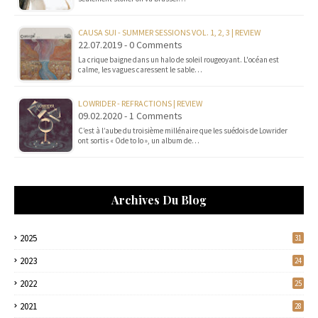
CAUSA SUI - SUMMER SESSIONS VOL. 1, 2, 3 | REVIEW
22.07.2019 - 0 Comments
La crique baigne dans un halo de soleil rougeoyant. L'océan est
calme, les vagues caressent le sable…
LOWRIDER - REFRACTIONS | REVIEW
09.02.2020 - 1 Comments
C’est à l’aube du troisième millénaire que les suédois de Lowrider
ont sortis « Ode to Io », un album de…
Archives Du Blog
2025
31
2023
24
2022
25
2021
28