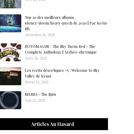
Top 20 des meilleurs albums
stoner/doom/heavy-psych de 2020 | Par Kevin
Rlt
décembre 16, 2020
ROTOMAGUS - The Sky Turns Red - The
Complete Anthology | Archéo-chronique
mars 15, 2025
Les écrits désertiques #5 : Welcome to Sky
Valley de Kyuss
février 16, 2025
MESSA - The Spin
mai 15, 2025
Articles Au Hasard