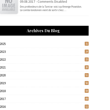
09.08.2017 - Comments Disabled
Des profondeurs de la Tamise voici qu’émerge Poseidon.
Le combo londonien vient de sortir chez…
Archives Du Blog
2025
31
2023
24
2022
25
2021
28
2020
51
2019
56
2018
59
2017
49
2016
52