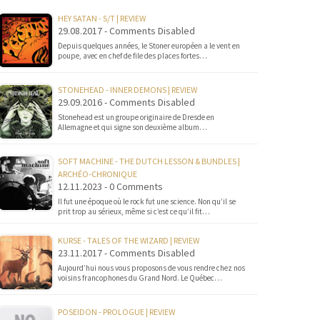
HEY SATAN - S/T | REVIEW
29.08.2017 - Comments Disabled
Depuis quelques années, le Stoner européen a le vent en
poupe, avec en chef de file des places fortes…
STONEHEAD - INNER DEMONS | REVIEW
29.09.2016 - Comments Disabled
Stonehead est un groupe originaire de Dresde en
Allemagne et qui signe son deuxième album…
SOFT MACHINE - THE DUTCH LESSON & BUNDLES |
ARCHÉO-CHRONIQUE
12.11.2023 - 0 Comments
Il fut une époque où le rock fut une science. Non qu’il se
prit trop au sérieux, même si c’est ce qu’il fit…
KURSE - TALES OF THE WIZARD | REVIEW
23.11.2017 - Comments Disabled
Aujourd’hui nous vous proposons de vous rendre chez nos
voisins francophones du Grand Nord. Le Québec…
POSEIDON - PROLOGUE | REVIEW