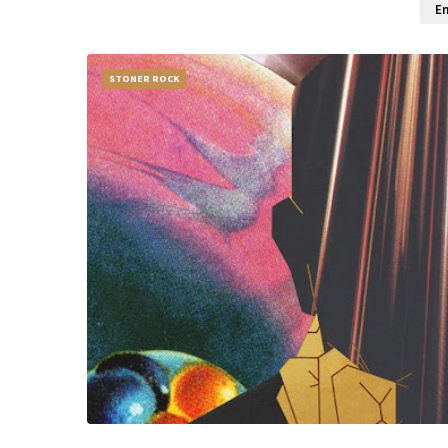
En
STONER ROCK