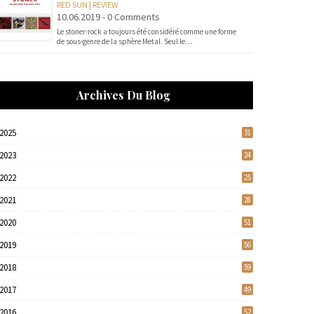
RED SUN | REVIEW
10.06.2019 - 0 Comments
Le stoner-rock a toujours été considéré comme une forme
de sous-genre de la sphère Metal. Seul le…
Archives Du Blog
2025
31
2023
24
2022
25
2021
28
2020
51
2019
56
2018
59
2017
49
2016
52