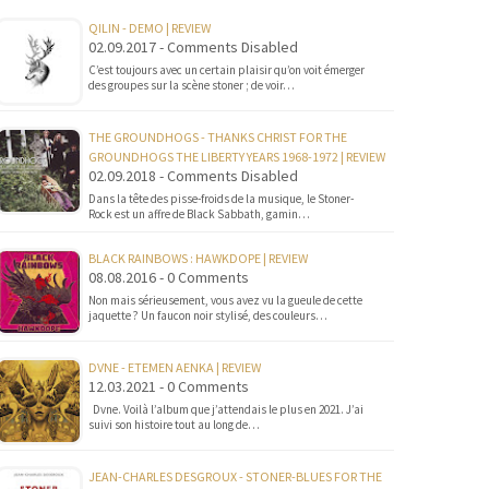
QILIN - DEMO | REVIEW
02.09.2017 - Comments Disabled
C’est toujours avec un certain plaisir qu’on voit émerger
des groupes sur la scène stoner ; de voir…
THE GROUNDHOGS - THANKS CHRIST FOR THE
GROUNDHOGS THE LIBERTY YEARS 1968-1972 | REVIEW
02.09.2018 - Comments Disabled
Dans la tête des pisse-froids de la musique, le Stoner-
Rock est un affre de Black Sabbath, gamin…
BLACK RAINBOWS : HAWKDOPE | REVIEW
08.08.2016 - 0 Comments
Non mais sérieusement, vous avez vu la gueule de cette
jaquette ? Un faucon noir stylisé, des couleurs…
DVNE - ETEMEN AENKA | REVIEW
12.03.2021 - 0 Comments
Dvne. Voilà l’album que j’attendais le plus en 2021. J’ai
suivi son histoire tout au long de…
JEAN-CHARLES DESGROUX - STONER-BLUES FOR THE