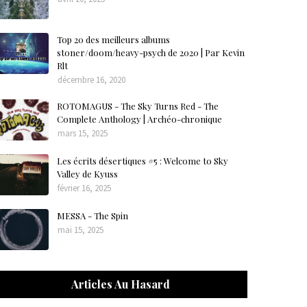
Top 20 des meilleurs albums
stoner/doom/heavy-psych de 2020 | Par Kevin
Rlt
décembre 16, 2020
ROTOMAGUS - The Sky Turns Red - The
Complete Anthology | Archéo-chronique
mars 15, 2025
Les écrits désertiques #5 : Welcome to Sky
Valley de Kyuss
février 16, 2025
MESSA - The Spin
mai 15, 2025
Articles Au Hasard