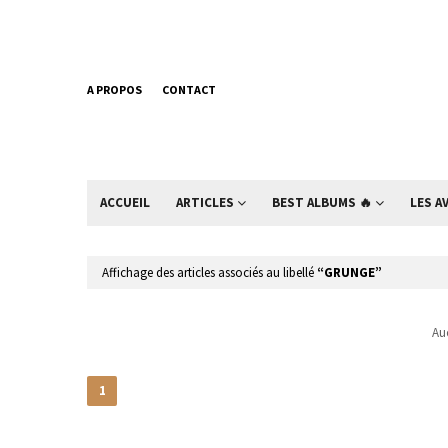
A PROPOS
CONTACT
ACCUEIL
ARTICLES
BEST ALBUMS 🔥
LES A
Affichage des articles associés au libellé
GRUNGE
Auc
1